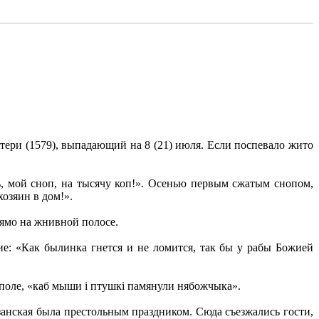
ери (1579), выпадающий на 8 (21) июля. Если поспевало жито
ь, мой сноп, на тысячу коп!». Осенью первым сжатым снопом,
озяин в дом!».
рямо на жнивной полосе.
е: «Как былинка гнется и не ломится, так бы у рабы Божией
в поле, «каб мыши i птушкi памянули нябожчыка».
занская была престольным праздником. Сюда съезжались гости,