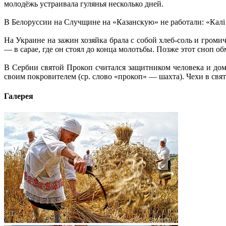
молодёжь устраивала гулянья несколько дней.
В Белоруссии на Случщине на «Казанскую» не работали: «Калі х
На Украине на зажин хозяйка брала с собой хлеб-соль и громи
— в сарае, где он стоял до конца молотьбы. Позже этот сноп о
В Сербии святой Прокоп считался защитником человека и дом
своим покровителем (ср. слово «прокоп» — шахта). Чехи в свя
Галерея