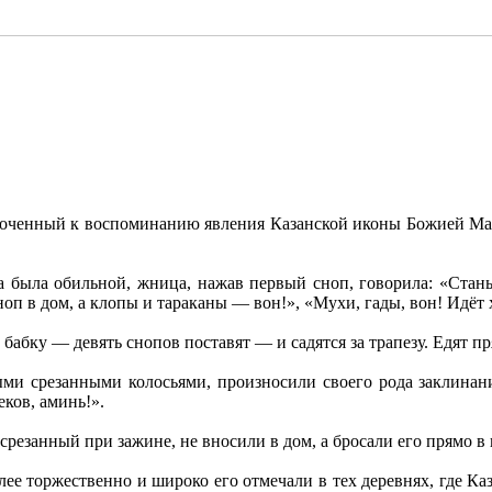
роченный к воспоминанию явления Казанской иконы Божией Мат
а была обильной, жница, нажав первый сноп, говорила: «Стан
п в дом, а клопы и тараканы — вон!», «Мухи, гады, вон! Идёт х
 бабку — девять снопов поставят — и садятся за трапезу. Едят п
ми срезанными колосьями, произносили своего рода заклинани
еков, аминь!».
 срезанный при зажине, не вносили в дом, а бросали его прямо 
ее торжественно и широко его отмечали в тех деревнях, где Ка