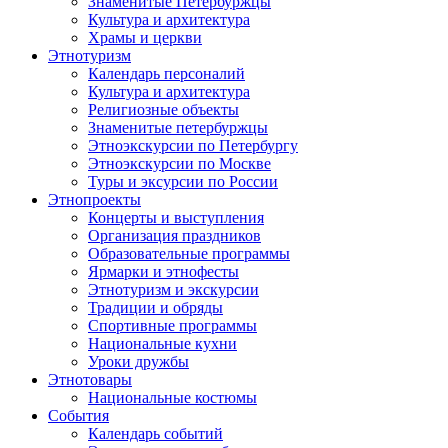
Знаменитые Петербуржцы
Культура и архитектура
Храмы и церкви
Этнотуризм
Календарь персоналий
Культура и архитектура
Религиозные объекты
Знаменитые петербуржцы
Этноэкскурсии по Петербургу
Этноэкскурсии по Москве
Туры и эксурсии по России
Этнопроекты
Концерты и выступления
Организация праздников
Образовательные программы
Ярмарки и этнофесты
Этнотуризм и экскурсии
Традиции и обряды
Спортивные программы
Национальные кухни
Уроки дружбы
Этнотовары
Национальные костюмы
События
Календарь событий