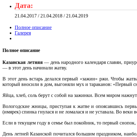
Дата:
21.04.2017 / 21.04.2018 / 21.04.2019
Полное описание
Галерея
Полное описание
Казанская летняя
— день народного календаря славян, приу
— в этот день начинали жатву.
В этот день встарь делался первый «зажин» ржи. Чтобы жатв
который вносили в дом, выгоняли мух и тараканов: «Первый сно
Яйца, хлеб, соль берут с собой на зажинки. Всем миром нажнут
Вологодские жницы, приступая к жатве и опоясавшись первы
(имярек) спинка гнулася и не ломалася и не уставала. Во веки в
Если в текущем году в семье был покойник, то первый снопок,
День летней Казанской почитался большим праздником, наибол