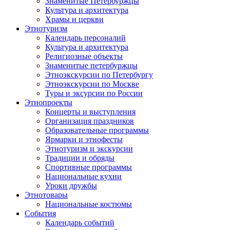
Знаменитые Петербуржцы
Культура и архитектура
Храмы и церкви
Этнотуризм
Календарь персоналий
Культура и архитектура
Религиозные объекты
Знаменитые петербуржцы
Этноэкскурсии по Петербургу
Этноэкскурсии по Москве
Туры и эксурсии по России
Этнопроекты
Концерты и выступления
Организация праздников
Образовательные программы
Ярмарки и этнофесты
Этнотуризм и экскурсии
Традиции и обряды
Спортивные программы
Национальные кухни
Уроки дружбы
Этнотовары
Национальные костюмы
События
Календарь событий