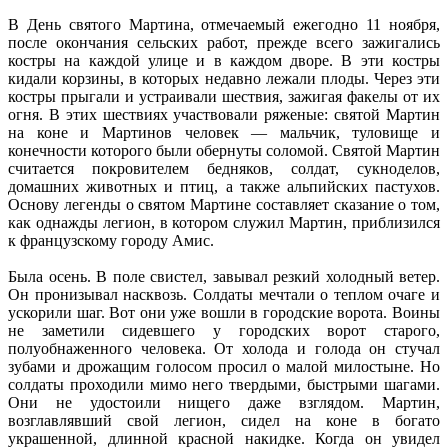
В День святого Мартина, отмечаемый ежегодно 11 ноября,
после окончания сельских работ, прежде всего зажигались
костры на каждой улице и в каждом дворе. В эти костры
кидали корзины, в которых недавно лежали плоды. Через эти
костры прыгали и устраивали шествия, зажигая факелы от их
огня. В этих шествиях участвовали ряженые: святой Мартин
на коне и Мартинов человек — мальчик, туловище и
конечности которого были обернуты соломой. Святой Мартин
считается покровителем бедняков, солдат, сукноделов,
домашних животных и птиц, а также альпийских пастухов.
Основу легенды о святом Мартине составляет сказание о том,
как однажды легион, в котором служил Мартин, приблизился
к французскому городу Амис.
Была осень. В поле свистел, завывал резкий холодный ветер.
Он пронизывал насквозь. Солдаты мечтали о теплом очаге и
ускорили шаг. Вот они уже вошли в городские ворота. Воины
не заметили сидевшего у городских ворот старого,
полуобнаженного человека. От холода и голода он стучал
зубами и дрожащим голосом просил о малой милостыне. Но
солдаты проходили мимо него твердыми, быстрыми шагами.
Они не удостоили нищего даже взглядом. Мартин,
возглавлявший свой легион, сидел на коне в богато
украшенной, длинной красной накидке. Когда он увидел