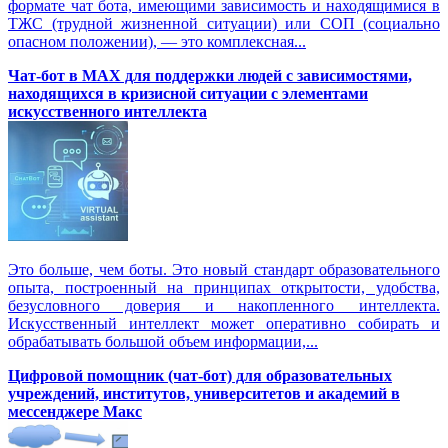
формате чат бота, имеющими зависимость и находящимися в
ТЖС (трудной жизненной ситуации) или СОП (социально
опасном положении), — это комплексная...
Чат-бот в MAX для поддержки людей с зависимостями,
находящихся в кризисной ситуации с элементами
искусственного интеллекта
Это больше, чем боты. Это новый стандарт образовательного
опыта, построенный на принципах открытости, удобства,
безусловного доверия и накопленного интеллекта.
Искусственный интеллект может оперативно собирать и
обрабатывать большой объем информации,...
Цифровой помощник (чат-бот) для образовательных
учреждений, институтов, университетов и академий в
мессенджере Макс