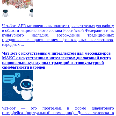
Чат-бот APR мгновенно выполняет просветительскую работу
в области национального состава Российской Федерации и их
культурного наследия, возрождение традиционных
праздников с приглашением фольклорных коллективов,
народных ...
Чат Бот с искусственным интеллектом для мессенджеров
МАКС с искусственным интеллектом: диалоговый центр
национально-культурных традиций и этнокультурной
самобытности народов
Чат-бот — это программа в форме диалогового
интерфейса (виртуальный помощник). Диалог человека в