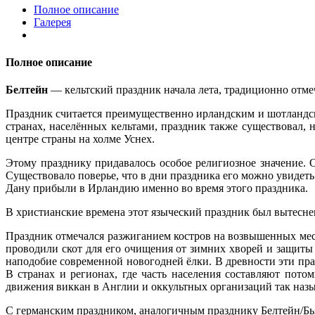
Полное описание
Галерея
Полное описание
Белтейн
— кельтский праздник начала лета, традиционно отмеч
Праздник считается преимущественно ирландским и шотландск
странах, населённых кельтами, праздник также существовал, 
центре страны на холме Уснех.
Этому празднику придавалось особое религиозное значение.
Существовало поверье, что в дни праздника его можно увидеть
Дану прибыли в Ирландию именно во время этого праздника.
В христианские времена этот языческий праздник был вытесне
Праздник отмечался разжиганием костров на возвышенных мес
проводили скот для его очищения от зимних хворей и защиты
наподобие современной новогодней ёлки. В древности эти пра
В странах и регионах, где часть населения составляют пото
движения виккан в Англии и оккультных организаций так наз
С германским праздником, аналогичным празднику Белтейн/Бья