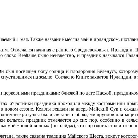
аемый 1 мая. Также название месяца май в ирландском, шотланд
им. Отмечался начиная с раннего Средневековья в Ирландии, Ш
но слово Bealtaine было неизвестно, и праздник назывался Гал
 Он был посвящён богу солнца и плодородия Беленусу, котором
 спустившимся на землю. Согласно Книге захватов Ирландии, в 
н церковными праздниками: близкой по дате Пасхой, праздником
тах. Участники праздника проходили между кострами или прыга
 в новом сезоне. Кельты вешали на дверь Майский Сук и сажал
здничные ритуалы были связаны с обрядами друидов для защиты
мки кельтов, праздник отмечается до сих пор, особенно в сел
ываемой «новой волны» (нью-эйдж), этот праздник стал интерн
лтана, также связана традиция Майского Шеста, вокруг которог