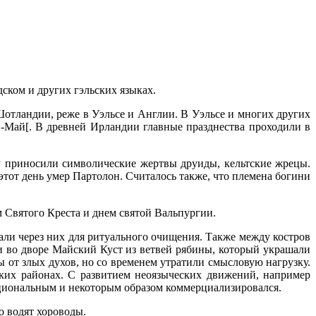
ском и других гэльских языках.
отландии, реже в Уэльсе и Англии. В Уэльсе и многих других
ан-Май[. В древней Ирландии главные празднества проходили в
у приносили символические жертвы друиды, кельтские жрецы.
этот день умер Партолон. Считалось также, что племена богини
 Святого Креста и днем святой Вальпургии.
ли через них для ритуального очищения. Также между костров
и во дворе Майский Куст из ветвей рябины, который украшали
 от злых духов, но со временем утратили смысловую нагрузку.
ьских районах. С развитием неоязыческих движений, например
ациональным и некоторым образом коммерциализировался.
о водят хороводы.