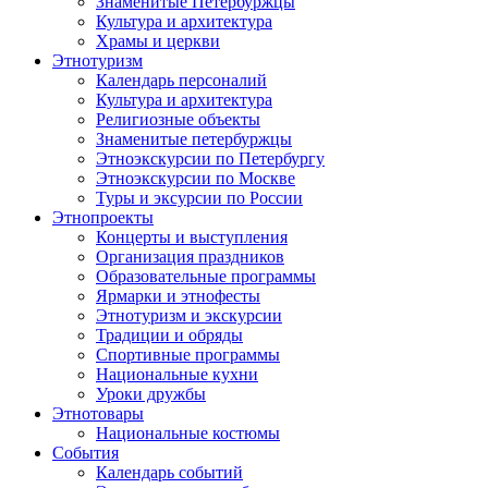
Знаменитые Петербуржцы
Культура и архитектура
Храмы и церкви
Этнотуризм
Календарь персоналий
Культура и архитектура
Религиозные объекты
Знаменитые петербуржцы
Этноэкскурсии по Петербургу
Этноэкскурсии по Москве
Туры и эксурсии по России
Этнопроекты
Концерты и выступления
Организация праздников
Образовательные программы
Ярмарки и этнофесты
Этнотуризм и экскурсии
Традиции и обряды
Спортивные программы
Национальные кухни
Уроки дружбы
Этнотовары
Национальные костюмы
События
Календарь событий