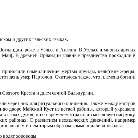
ском и других гэльских языках.
отландии, реже в Уэльсе и Англии. В Уэльсе и многих других
ан-Май[. В древней Ирландии главные празднества проходили в
у приносили символические жертвы друиды, кельтские жрецы.
этот день умер Партолон. Считалось также, что племена богини
 Святого Креста и днем святой Вальпургии.
ли через них для ритуального очищения. Также между костров
и во дворе Майский Куст из ветвей рябины, который украшали
 от злых духов, но со временем утратили смысловую нагрузку.
ьских районах. С развитием неоязыческих движений, например
ациональным и некоторым образом коммерциализировался.
о водят хороводы.