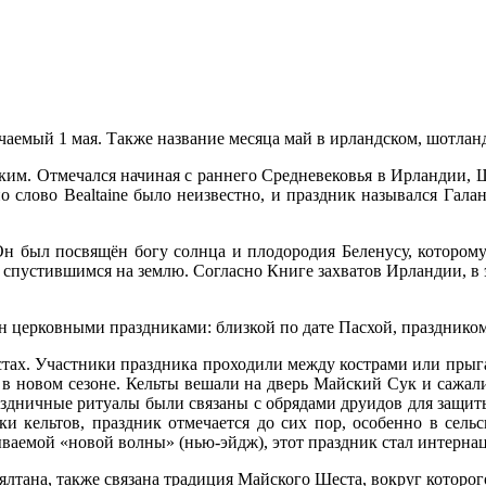
аемый 1 мая. Также название месяца май в ирландском, шотланд
им. Отмечался начиная с раннего Средневековья в Ирландии, Ш
но слово Bealtaine было неизвестно, и праздник назывался Гал
 Он был посвящён богу солнца и плодородия Беленусу, котором
 спустившимся на землю. Согласно Книге захватов Ирландии, в 
н церковными праздниками: близкой по дате Пасхой, праздником
тах. Участники праздника проходили между кострами или прыга
 в новом сезоне. Кельты вешали на дверь Майский Сук и сажал
здничные ритуалы были связаны с обрядами друидов для защиты
мки кельтов, праздник отмечается до сих пор, особенно в сел
ываемой «новой волны» (нью-эйдж), этот праздник стал интерн
лтана, также связана традиция Майского Шеста, вокруг которог