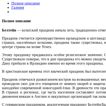
Полное описание
Галерея
Полное описание
Белтейн
— кельтский праздник начала лета, традиционно отмеч
Праздник считается преимущественно ирландским и шотландск
странах, населённых кельтами, праздник также существовал, 
центре страны на холме Уснех.
Этому празднику придавалось особое религиозное значение.
Существовало поверье, что в дни праздника его можно увидеть
Дану прибыли в Ирландию именно во время этого праздника.
В христианские времена этот языческий праздник был вытесне
Праздник отмечался разжиганием костров на возвышенных мес
проводили скот для его очищения от зимних хворей и защиты
наподобие современной новогодней ёлки. В древности эти пра
В странах и регионах, где часть населения составляют пото
движения виккан в Англии и оккультных организаций так наз
С германским праздником, аналогичным празднику Белтейн/Бья