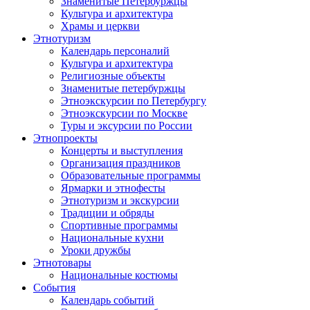
Знаменитые Петербуржцы
Культура и архитектура
Храмы и церкви
Этнотуризм
Календарь персоналий
Культура и архитектура
Религиозные объекты
Знаменитые петербуржцы
Этноэкскурсии по Петербургу
Этноэкскурсии по Москве
Туры и эксурсии по России
Этнопроекты
Концерты и выступления
Организация праздников
Образовательные программы
Ярмарки и этнофесты
Этнотуризм и экскурсии
Традиции и обряды
Спортивные программы
Национальные кухни
Уроки дружбы
Этнотовары
Национальные костюмы
События
Календарь событий