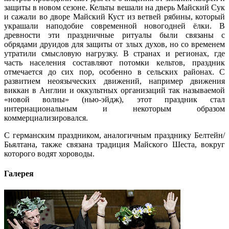
защиты в новом сезоне. Кельты вешали на дверь Майский Сук
и сажали во дворе Майский Куст из ветвей рябины, который
украшали наподобие современной новогодней ёлки. В
древности эти праздничные ритуалы были связаны с
обрядами друидов для защиты от злых духов, но со временем
утратили смысловую нагрузку. В странах и регионах, где
часть населения составляют потомки кельтов, праздник
отмечается до сих пор, особенно в сельских районах. С
развитием неоязыческих движений, например движения
виккан в Англии и оккультных организаций так называемой
«новой волны» (нью-эйдж), этот праздник стал
интернациональным и некоторым образом
коммерциализировался.
С германским праздником, аналогичным празднику Белтейн/
Бьялтана, также связана традиция Майского Шеста, вокруг
которого водят хороводы.
Галерея