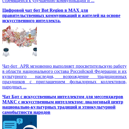
стремящейся к улучшению коммуникации и ...
Цифровой чат бот Вot Region в MAX для
правительственных коммуникаций и жителей на основе
искусственного интеллекта.
Чат-бот APR мгновенно выполняет просветительскую работу
в области национального состава Российской Федерации и их
культурного наследия, возрождение традиционных
праздников с приглашением фольклорных коллективов,
народных ...
Чат Бот с искусственным интеллектом для мессенджеров
МАКС с искусственным интеллектом: диалоговый центр
национально-культурных традиций и этнокультурной
самобытности народов