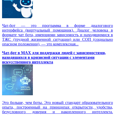
Чат-бот — это программа в форме диалогового
интерфейса (виртуальный помощник). Диалог человека в
формате чат бота, имеющими зависимость и находящимися в
ТЖС (трудной жизненной ситуации) или СОП (социально
опасном положении), — это комплексная...
Чат-бот в MAX для поддержки людей с зависимостями,
находящихся в кризисной ситуации с элементами
искусственного интеллекта
Это больше, чем боты. Это новый стандарт образовательного
опыта, построенный на принципах открытости, удобства,
безусловного доверия и накопленного интеллекта.