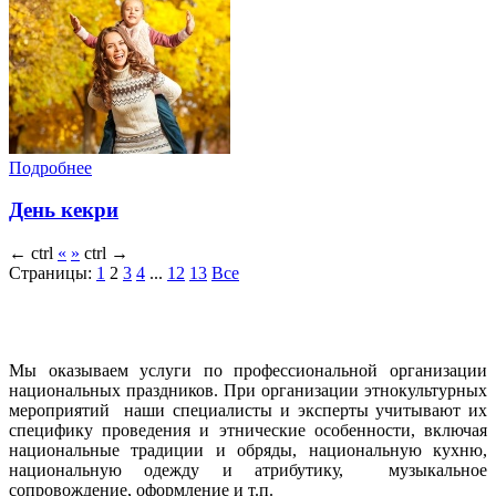
Подробнее
День кекри
←
ctrl
«
»
ctrl
→
Страницы:
1
2
3
4
...
12
13
Все
Мы оказываем услуги по профессиональной организации
национальных праздников. При организации этнокультурных
мероприятий наши специалисты и эксперты учитывают их
специфику проведения и этнические особенности, включая
национальные традиции и обряды, национальную кухню,
национальную одежду и атрибутику, музыкальное
сопровождение, оформление и т.п.