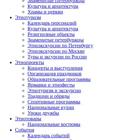
Знаменитые Петербуржцы
Культура и архитектура
Храмы и церкви
Этнотуризм
Календарь персоналий
Культура и архитектура
Религиозные объекты
Знаменитые петербуржцы
Этноэкскурсии по Петербургу
Этноэкскурсии по Москве
Туры и эксурсии по России
Этнопроекты
Концерты и выступления
Организация праздников
Образовательные программы
Ярмарки и этнофесты
Этнотуризм и экскурсии
Традиции и обряды
Спортивные программы
Национальные кухни
Уроки дружбы
Этнотовары
Национальные костюмы
События
Календарь событий