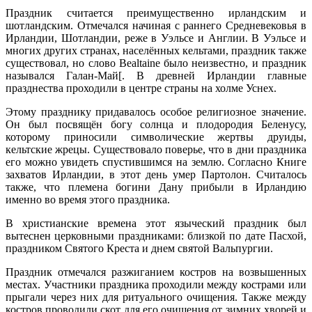
Праздник считается преимущественно ирландским и
шотландским. Отмечался начиная с раннего Средневековья в
Ирландии, Шотландии, реже в Уэльсе и Англии. В Уэльсе и
многих других странах, населённых кельтами, праздник также
существовал, но слово Bealtaine было неизвестно, и праздник
назывался Галан-Май[. В древней Ирландии главные
празднества проходили в центре страны на холме Уснех.
Этому празднику придавалось особое религиозное значение.
Он был посвящён богу солнца и плодородия Беленусу,
которому приносили символические жертвы друиды,
кельтские жрецы. Существовало поверье, что в дни праздника
его можно увидеть спустившимся на землю. Согласно Книге
захватов Ирландии, в этот день умер Партолон. Считалось
также, что племена богини Дану прибыли в Ирландию
именно во время этого праздника.
В христианские времена этот языческий праздник был
вытеснен церковными праздниками: близкой по дате Пасхой,
праздником Святого Креста и днем святой Вальпургии.
Праздник отмечался разжиганием костров на возвышенных
местах. Участники праздника проходили между кострами или
прыгали через них для ритуального очищения. Также между
костров проводили скот для его очищения от зимних хворей и