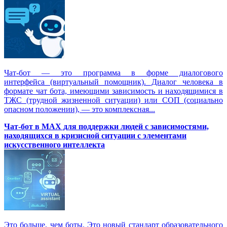
Чат-бот — это программа в форме диалогового
интерфейса (виртуальный помощник). Диалог человека в
формате чат бота, имеющими зависимость и находящимися в
ТЖС (трудной жизненной ситуации) или СОП (социально
опасном положении), — это комплексная...
Чат-бот в MAX для поддержки людей с зависимостями,
находящихся в кризисной ситуации с элементами
искусственного интеллекта
Это больше, чем боты. Это новый стандарт образовательного