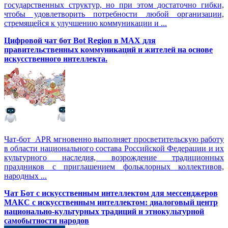
государственных структур, но при этом достаточно гибки,
чтобы удовлетворить потребности любой организации,
стремящейся к улучшению коммуникации и ...
Цифровой чат бот Вot Region в MAX для
правительственных коммуникаций и жителей на основе
искусственного интеллекта.
Чат-бот APR мгновенно выполняет просветительскую работу
в области национального состава Российской Федерации и их
культурного наследия, возрождение традиционных
праздников с приглашением фольклорных коллективов,
народных ...
Чат Бот с искусственным интеллектом для мессенджеров
МАКС с искусственным интеллектом: диалоговый центр
национально-культурных традиций и этнокультурной
самобытности народов