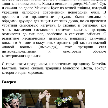
защиты в новом сезоне. Кельты вешали на дверь Майский Сук
и сажали во дворе Майский Куст из ветвей рябины, который
украшали наподобие современной новогодней ёлки. В
древности эти праздничные ритуалы были связаны с
обрядами друидов для защиты от злых духов, но со временем
утратили смысловую нагрузку. В странах и регионах, где
часть населения составляют потомки кельтов, праздник
отмечается до сих пор, особенно в сельских районах. С
развитием неоязыческих движений, например движения
виккан в Англии и оккультных организаций так называемой
«новой волны» (нью-эйдж), этот праздник стал
интернациональным и некоторым образом
коммерциализировался.
С германским праздником, аналогичным празднику Белтейн/
Бьялтана, также связана традиция Майского Шеста, вокруг
которого водят хороводы.
Галерея