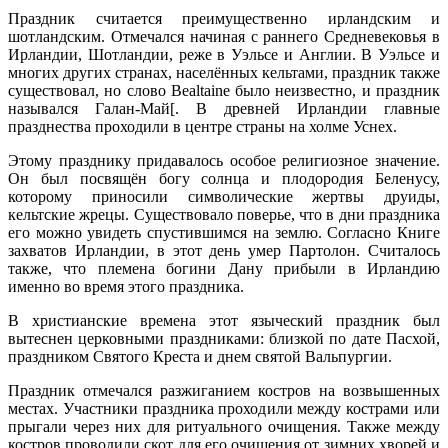
Праздник считается преимущественно ирландским и
шотландским. Отмечался начиная с раннего Средневековья в
Ирландии, Шотландии, реже в Уэльсе и Англии. В Уэльсе и
многих других странах, населённых кельтами, праздник также
существовал, но слово Bealtaine было неизвестно, и праздник
назывался Галан-Май[. В древней Ирландии главные
празднества проходили в центре страны на холме Уснех.
Этому празднику придавалось особое религиозное значение.
Он был посвящён богу солнца и плодородия Беленусу,
которому приносили символические жертвы друиды,
кельтские жрецы. Существовало поверье, что в дни праздника
его можно увидеть спустившимся на землю. Согласно Книге
захватов Ирландии, в этот день умер Партолон. Считалось
также, что племена богини Дану прибыли в Ирландию
именно во время этого праздника.
В христианские времена этот языческий праздник был
вытеснен церковными праздниками: близкой по дате Пасхой,
праздником Святого Креста и днем святой Вальпургии.
Праздник отмечался разжиганием костров на возвышенных
местах. Участники праздника проходили между кострами или
прыгали через них для ритуального очищения. Также между
костров проводили скот для его очищения от зимних хворей и