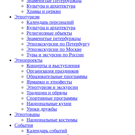
Знаменитые Петербуржцы
Культура и архитектура
Храмы и церкви
Этнотуризм
Календарь персоналий
Культура и архитектура
Религиозные объекты
Знаменитые петербуржцы
Этноэкскурсии по Петербургу
Этноэкскурсии по Москве
Туры и эксурсии по России
Этнопроекты
Концерты и выступления
Организация праздников
Образовательные программы
Ярмарки и этнофесты
Этнотуризм и экскурсии
Традиции и обряды
Спортивные программы
Национальные кухни
Уроки дружбы
Этнотовары
Национальные костюмы
События
Календарь событий