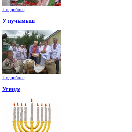
Подробнее
У пучымыш
Подробнее
Угинде