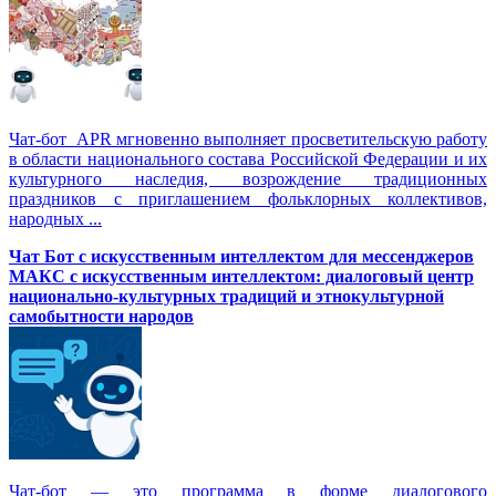
Чат-бот APR мгновенно выполняет просветительскую работу
в области национального состава Российской Федерации и их
культурного наследия, возрождение традиционных
праздников с приглашением фольклорных коллективов,
народных ...
Чат Бот с искусственным интеллектом для мессенджеров
МАКС с искусственным интеллектом: диалоговый центр
национально-культурных традиций и этнокультурной
самобытности народов
Чат-бот — это программа в форме диалогового