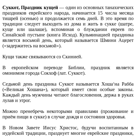
Суккот, Праздник кущей
— один из основных танахических
праздников еврейского народа, начинается 15 числа месяца
тишрей (осенью) и продолжается семь дней. В это время по
традиции следует выходить из дома и жить в сукке (шатре,
куще или шалаше), вспоминая о блуждании евреев по
Синайской пустыне (книга Исход). Кульминацией праздника
является восьмой день, который называется Шмини Ацерет
(«задержитесь на восьмой»).
Кущи также связываются со Скинией.
В европейском переводе Библии, праздник является
омонимом города Сокхоф (лат. Суккот).
Седьмой день праздника Суккот называется Хоша‘на Рабба
(«Великая Хошана»), который имеет свои особые законы.
Каждый день мужчины читают благословения, держа в руках
лулав и этрог.
Можно пренебречь некоторыми правилами (проживание и
приём пищи в сукке) в случае дождя и состояния здоровья.
В Новом Завете Иисус Христос, будучи воспитанным в
иудейской традиции, празднует многие еврейские праздники,