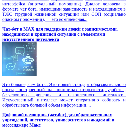
интерфейса (виртуальный помощник). Диалог человека в
формате чат бота, имеющими зависимость и находящимися в
ТЖС (трудной жизненной ситуации) или СОП (социально
опасном положении), — это комплексная...
Чат-бот в MAX для поддержки людей с зависимостями,
находящихся в кризисной ситуации с элементами
искусственного интеллекта
Это больше, чем боты. Это новый стандарт образовательного
опыта, построенный на принципах открытости, удобства,
безусловного доверия и накопленного интеллекта.
Искусственный интеллект может оперативно собирать и
обрабатывать большой объем информации,...
Цифровой помощник (чат-бот) для образовательных
учреждений, институтов, университетов и академий в
мессенджере Макс