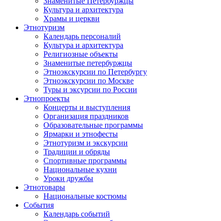
Знаменитые Петербуржцы
Культура и архитектура
Храмы и церкви
Этнотуризм
Календарь персоналий
Культура и архитектура
Религиозные объекты
Знаменитые петербуржцы
Этноэкскурсии по Петербургу
Этноэкскурсии по Москве
Туры и эксурсии по России
Этнопроекты
Концерты и выступления
Организация праздников
Образовательные программы
Ярмарки и этнофесты
Этнотуризм и экскурсии
Традиции и обряды
Спортивные программы
Национальные кухни
Уроки дружбы
Этнотовары
Национальные костюмы
События
Календарь событий