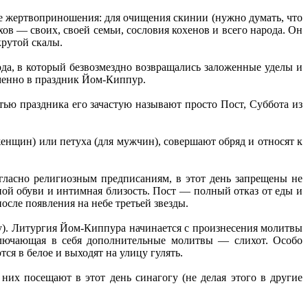
е жертвоприношения: для очищения скинии (нужно думать, что
ов — своих, своей семьи, сословия кохенов и всего народа. Он
крутой скалы.
ода, в который безвозмездно возвращались заложенные уделы и
менно в праздник Йом-Киппур.
ью праздника его зачастую называют просто Пост, Суббота из
енщин) или петуха (для мужчин), совершают обряд и относят к
гласно религиозным предписаниям, в этот день запрещены не
ной обуви и интимная близость. Пост — полный отказ от еды и
осле появления на небе третьей звезды.
бу). Литургия Йом-Киппура начинается с произнесения молитвы
включающая в себя дополнительные молитвы — слихот. Особо
ся в белое и выходят на улицу гулять.
их посещают в этот день синагогу (не делая этого в другие