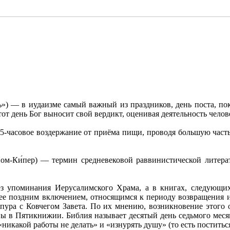
тот день Бог выносит свой вердикт, оценивая деятельность челов
5-часовое воздержание от приёма пищи, проводя большую часть
-Ки́пер) — термин средневековой раввинистической литерат
ез упоминания Иерусалимского Храма, а в книгах, следующи
е поздним включением, относящимся к периоду возвращения из
ппура с Ковчегом Завета. По их мнению, возникновение этого
 в Пятикнижии. Библия называет десятый день седьмого месяц
«никакой работы не делать» и «изнурять душу» (то есть поститьс