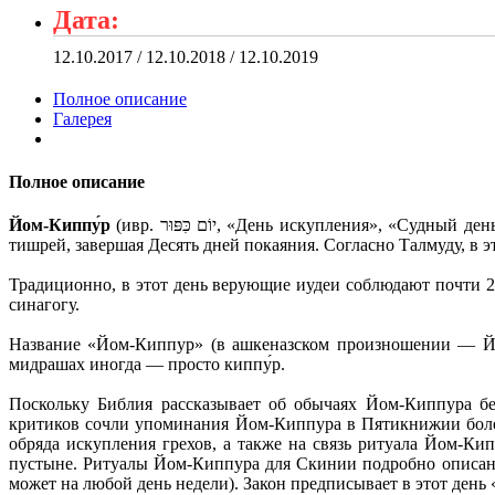
Дата:
12.10.2017 / 12.10.2018 / 12.10.2019
Полное описание
Галерея
Полное описание
Йом-Киппу́р
(ивр. ‏יוֹם כִּפּוּר‎‏‎‎, «День искупления», «Судный день») — в иудаизме самый важный из праздников, день поста, покаяния и отпущения грехов. Отмечается в десятый день месяца
тишрей, завершая Десять дней покаяния. Согласно Талмуду, в э
Традиционно, в этот день верующие иудеи соблюдают почти 2
синагогу.
Название «Йом-Киппур» (в ашкеназском произношении — Йом
мидрашах иногда — просто киппу́р.
Поскольку Библия рассказывает об обычаях Йом-Киппура б
критиков сочли упоминания Йом-Киппура в Пятикнижии боле
обряда искупления грехов, а также на связь ритуала Йом-Ки
пустыне. Ритуалы Йом-Киппура для Скинии подробно описаны
может на любой день недели). Закон предписывает в этот день 