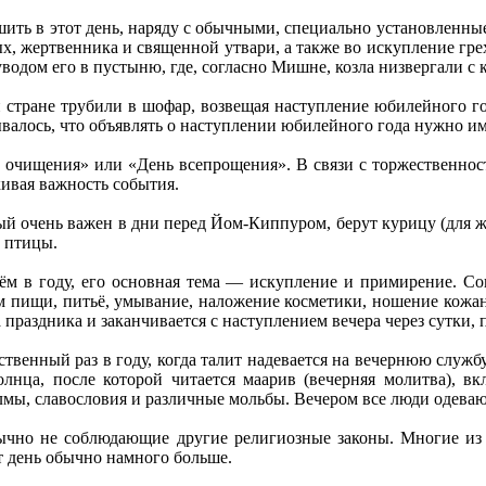
шить в этот день, наряду с обычными, специально установленны
х, жертвенника и священной утвари, а также во искупление грех
водом его в пустыню, где, согласно Мишне, козла низвергали с 
ей стране трубили в шофар, возвещая наступление юбилейного г
валось, что объявлять о наступлении юбилейного года нужно и
 очищения» или «День всепрощения». В связи с торжественност
кивая важность события.
ый очень важен в дни перед Йом-Киппуром, берут курицу (для ж
ь птицы.
м в году, его основная тема — искупление и примирение. Со
риём пищи, питьё, умывание, наложение косметики, ношение кожа
 праздника и заканчивается с наступлением вечера через сутки, п
твенный раз в году, когда талит надевается на вечернюю служ
солнца, после которой читается маарив (вечерняя молитва), 
лмы, славословия и различные мольбы. Вечером все люди одевают
чно не соблюдающие другие религиозные законы. Многие из н
от день обычно намного больше.