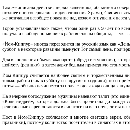
Там же описаны действия первосвященника, обязанного совер
позднее они совершались и для очищения Храма), Святая святы
же возглашал всеобщее покаяние над козлом отпущения перед у
Торой устанавливалось также, чтобы один раз в 50 лет по вс
получали свободу попавшие в рабство члены общины, — указы
«Йом-Киппур» иногда переводится на русский язык как «День
суббот, а некоторые раввины именуют Тот самый день, подчёр
Для выполнения обычая «капарот» (обряда искупления), котор
шойхету (резнику), а затем дарят бедным примерную стоимост
Йом-Киппур считается наиболее святым и торжественным днё
только работа (как в субботу и в другие праздники), но и п
питья — обычно начинается за полчаса до захода солнца кануна
На вечернее богослужение мужчины надевают талит (это единс
«Коль нидрей», которая должна быть прочитана до захода 
религиозные евреи остаются в синагоге на всю ночь, читая пса
Пост в Йом-Киппур соблюдают и многие светские евреи, обы
праздники), поэтому количество посетителей в синагогах в эт