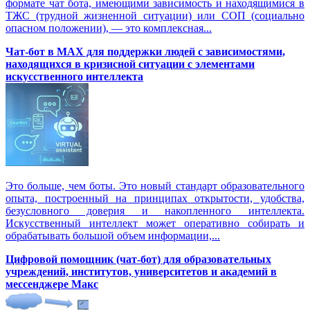
формате чат бота, имеющими зависимость и находящимися в
ТЖС (трудной жизненной ситуации) или СОП (социально
опасном положении), — это комплексная...
Чат-бот в MAX для поддержки людей с зависимостями,
находящихся в кризисной ситуации с элементами
искусственного интеллекта
Это больше, чем боты. Это новый стандарт образовательного
опыта, построенный на принципах открытости, удобства,
безусловного доверия и накопленного интеллекта.
Искусственный интеллект может оперативно собирать и
обрабатывать большой объем информации,...
Цифровой помощник (чат-бот) для образовательных
учреждений, институтов, университетов и академий в
мессенджере Макс