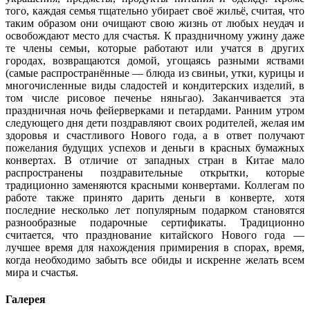
того, каждая семья тщательно убирает своё жильё, считая, что
таким образом они очищают свою жизнь от любых неудач и
освобождают место для счастья. К праздничному ужину даже
те члены семьи, которые работают или учатся в других
городах, возвращаются домой, угощаясь разными яствами
(самые распространённые — блюда из свиньи, утки, курицы и
многочисленные виды сладостей и кондитерских изделий, в
том числе рисовое печенье няньгао). Заканчивается эта
праздничная ночь фейерверками и петардами. Ранним утром
следующего дня дети поздравляют своих родителей, желая им
здоровья и счастливого Нового года, а в ответ получают
пожелания будущих успехов и деньги в красных бумажных
конвертах. В отличие от западных стран в Китае мало
распространены поздравительные открытки, которые
традиционно заменяются красными конвертами. Коллегам по
работе также принято дарить деньги в конверте, хотя
последние несколько лет популярным подарком становятся
разнообразные подарочные сертификаты. Традиционно
считается, что празднование китайского Нового года —
лучшее время для нахождения примирения в спорах, время,
когда необходимо забыть все обиды и искренне желать всем
мира и счастья.
Галерея