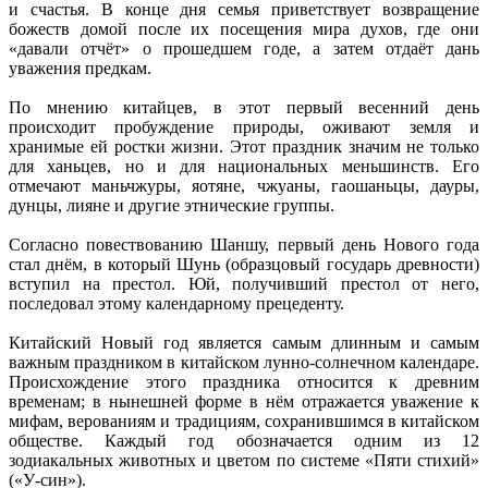
и счастья. В конце дня семья приветствует возвращение
божеств домой после их посещения мира духов, где они
«давали отчёт» о прошедшем годе, а затем отдаёт дань
уважения предкам.
По мнению китайцев, в этот первый весенний день
происходит пробуждение природы, оживают земля и
хранимые ей ростки жизни. Этот праздник значим не только
для ханьцев, но и для национальных меньшинств. Его
отмечают маньчжуры, яотяне, чжуаны, гаошаньцы, дауры,
дунцы, лияне и другие этнические группы.
Согласно повествованию Шаншу, первый день Нового года
стал днём, в который Шунь (образцовый государь древности)
вступил на престол. Юй, получивший престол от него,
последовал этому календарному прецеденту.
Китайский Новый год является самым длинным и самым
важным праздником в китайском лунно-солнечном календаре.
Происхождение этого праздника относится к древним
временам; в нынешней форме в нём отражается уважение к
мифам, верованиям и традициям, сохранившимся в китайском
обществе. Каждый год обозначается одним из 12
зодиакальных животных и цветом по системе «Пяти стихий»
(«У-син»).