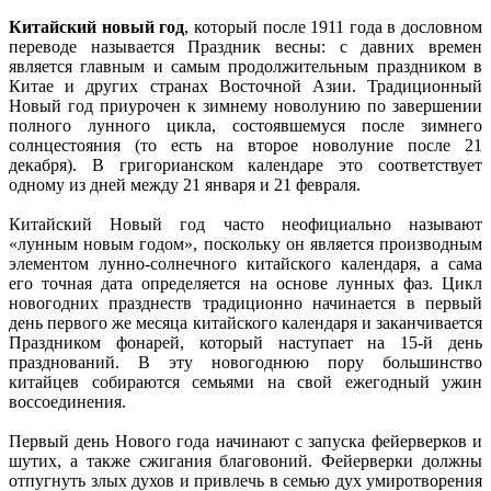
Китайский новый год
, который после 1911 года в дословном
переводе называется Праздник весны: с давних времен
является главным и самым продолжительным праздником в
Китае и других странах Восточной Азии. Традиционный
Новый год приурочен к зимнему новолунию по завершении
полного лунного цикла, состоявшемуся после зимнего
солнцестояния (то есть на второе новолуние после 21
декабря). В григорианском календаре это соответствует
одному из дней между 21 января и 21 февраля.
Китайский Новый год часто неофициально называют
«лунным новым годом», поскольку он является производным
элементом лунно-солнечного китайского календаря, а сама
его точная дата определяется на основе лунных фаз. Цикл
новогодних празднеств традиционно начинается в первый
день первого же месяца китайского календаря и заканчивается
Праздником фонарей, который наступает на 15-й день
празднований. В эту новогоднюю пору большинство
китайцев собираются семьями на свой ежегодный ужин
воссоединения.
Первый день Нового года начинают с запуска фейерверков и
шутих, а также сжигания благовоний. Фейерверки должны
отпугнуть злых духов и привлечь в семью дух умиротворения