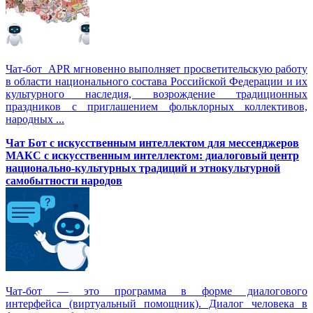
Чат-бот APR мгновенно выполняет просветительскую работу
в области национального состава Российской Федерации и их
культурного наследия, возрождение традиционных
праздников с приглашением фольклорных коллективов,
народных ...
Чат Бот с искусственным интеллектом для мессенджеров
МАКС с искусственным интеллектом: диалоговый центр
национально-культурных традиций и этнокультурной
самобытности народов
Чат-бот — это программа в форме диалогового
интерфейса (виртуальный помощник). Диалог человека в