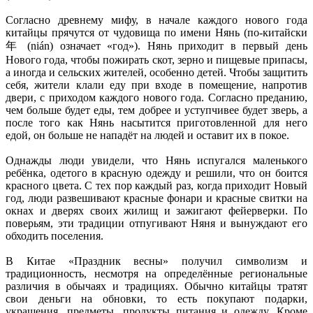
Согласно древнему мифу, в начале каждого нового года
китайцы прячутся от чудовища по имени Нянь (по-китайски
年 (nián) означает «год»). Нянь приходит в первый день
Нового года, чтобы пожирать скот, зерно и пищевые припасы,
а иногда и сельских жителей, особенно детей. Чтобы защитить
себя, жители клали еду при входе в помещение, напротив
двери, с приходом каждого нового года. Согласно преданию,
чем больше будет еды, тем добрее и уступчивее будет зверь, а
после того как Нянь насытится приготовленной для него
едой, он больше не нападёт на людей и оставит их в покое.
Однажды люди увидели, что Нянь испугался маленького
ребёнка, одетого в красную одежду и решили, что он боится
красного цвета. С тех пор каждый раз, когда приходит Новый
год, люди развешивают красные фонари и красные свитки на
окнах и дверях своих жилищ и зажигают фейерверки. По
поверьям, эти традиции отпугивают Няня и вынуждают его
обходить поселения.
В Китае «Праздник весны» получил символизм и
традиционность, несмотря на определённые региональные
различия в обычаях и традициях. Обычно китайцы тратят
свои деньги на обновки, то есть покупают подарки,
украшения, предметы, продукты питания и одежду. Кроме