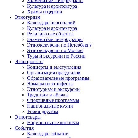
Знаменитые Петербуржцы
Культура и архитектура
Храмы и церкви
Этнотуризм
Календарь персоналий
Культура и архитектура
Религиозные объекты
Знаменитые петербуржцы
Этноэкскурсии по Петербургу
Этноэкскурсии по Москве
Туры и эксурсии по России
Этнопроекты
Концерты и выступления
Организация праздников
Образовательные программы
Ярмарки и этнофесты
Этнотуризм и экскурсии
Традиции и обряды
Спортивные программы
Национальные кухни
Уроки дружбы
Этнотовары
Национальные костюмы
События
Календарь событий