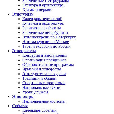
Знаменитые Петербуржцы
Культура и архитектура
Храмы и церкви
Этнотуризм
Календарь персоналий
Культура и архитектура
Религиозные объекты
Знаменитые петербуржцы
Этноэкскурсии по Петербургу
Этноэкскурсии по Москве
Туры и эксурсии по России
Этнопроекты
Концерты и выступления
Организация праздников
Образовательные программы
Ярмарки и этнофесты
Этнотуризм и экскурсии
Традиции и обряды
Спортивные программы
Национальные кухни
Уроки дружбы
Этнотовары
Национальные костюмы
События
Календарь событий