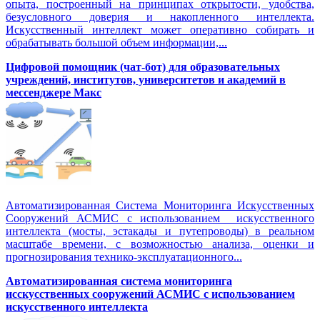
опыта, построенный на принципах открытости, удобства,
безусловного доверия и накопленного интеллекта.
Искусственный интеллект может оперативно собирать и
обрабатывать большой объем информации,...
Цифровой помощник (чат-бот) для образовательных
учреждений, институтов, университетов и академий в
мессенджере Макс
Автоматизированная Система Мониторинга Искусственных
Сооружений АСМИС с использованием искусственного
интеллекта (мосты, эстакады и путепроводы) в реальном
масштабе времени, с возможностью анализа, оценки и
прогнозирования технико-эксплуатационного...
Автоматизированная система мониторинга
исскусственных сооружений АСМИС с использованием
искусственного интеллекта