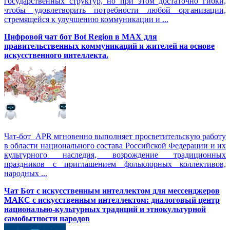
государственных структур, но при этом достаточно гибки,
чтобы удовлетворить потребности любой организации,
стремящейся к улучшению коммуникации и ...
Цифровой чат бот Вot Region в MAX для
правительственных коммуникаций и жителей на основе
искусственного интеллекта.
Чат-бот APR мгновенно выполняет просветительскую работу
в области национального состава Российской Федерации и их
культурного наследия, возрождение традиционных
праздников с приглашением фольклорных коллективов,
народных ...
Чат Бот с искусственным интеллектом для мессенджеров
МАКС с искусственным интеллектом: диалоговый центр
национально-культурных традиций и этнокультурной
самобытности народов