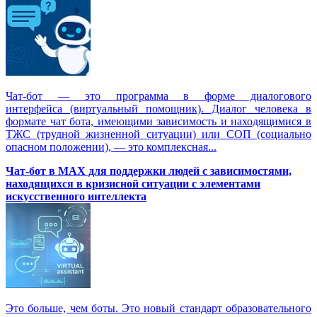
Чат-бот — это программа в форме диалогового
интерфейса (виртуальный помощник). Диалог человека в
формате чат бота, имеющими зависимость и находящимися в
ТЖС (трудной жизненной ситуации) или СОП (социально
опасном положении), — это комплексная...
Чат-бот в MAX для поддержки людей с зависимостями,
находящихся в кризисной ситуации с элементами
искусственного интеллекта
Это больше, чем боты. Это новый стандарт образовательного