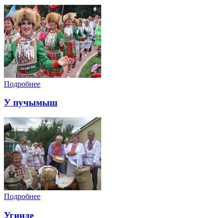
Подробнее
У пучымыш
Подробнее
Угинде