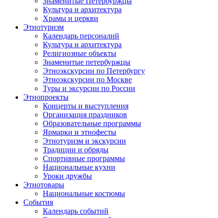
Знаменитые Петербуржцы
Культура и архитектура
Храмы и церкви
Этнотуризм
Календарь персоналий
Культура и архитектура
Религиозные объекты
Знаменитые петербуржцы
Этноэкскурсии по Петербургу
Этноэкскурсии по Москве
Туры и эксурсии по России
Этнопроекты
Концерты и выступления
Организация праздников
Образовательные программы
Ярмарки и этнофесты
Этнотуризм и экскурсии
Традиции и обряды
Спортивные программы
Национальные кухни
Уроки дружбы
Этнотовары
Национальные костюмы
События
Календарь событий