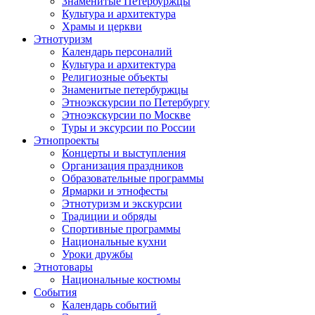
Знаменитые Петербуржцы
Культура и архитектура
Храмы и церкви
Этнотуризм
Календарь персоналий
Культура и архитектура
Религиозные объекты
Знаменитые петербуржцы
Этноэкскурсии по Петербургу
Этноэкскурсии по Москве
Туры и эксурсии по России
Этнопроекты
Концерты и выступления
Организация праздников
Образовательные программы
Ярмарки и этнофесты
Этнотуризм и экскурсии
Традиции и обряды
Спортивные программы
Национальные кухни
Уроки дружбы
Этнотовары
Национальные костюмы
События
Календарь событий