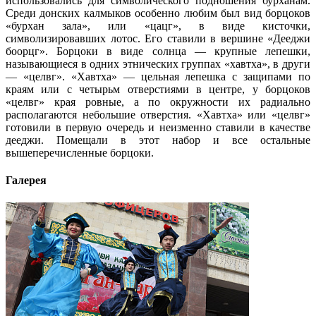
использовались для символического подношения бурханам.
Среди донских калмыков особенно любим был вид борцоков
«бурхан зала», или «цацг», в виде кисточки,
символизировавших лотос. Его ставили в вершине «Дееджи
боорцг». Борцоки в виде солнца — крупные лепешки,
называющиеся в одних этнических группах «хавтха», в други
— «целвг». «Хавтха» — цельная лепешка с защипами по
краям или с четырьм отверстиями в центре, у борцоков
«целвг» края ровные, а по окружности их радиально
располагаются небольшие отверстия. «Хавтха» или «целвг»
готовили в первую очередь и неизменно ставили в качестве
дееджи. Помещали в этот набор и все остальные
вышеперечисленные борцоки.
Галерея