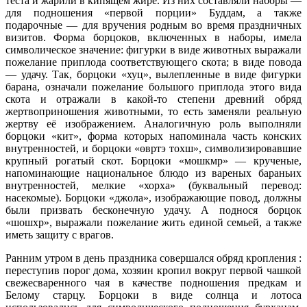
теста и жарили в кипящем жире. Из них составляли наборы —
для подношения «первой порции» Буддам, а также
подарочные — для вручения родным во время праздничных
визитов. Форма борцоков, включенных в наборы, имела
символическое значение: фигурки в виде животных выражали
пожелание приплода соответствующего скота; в виде повода
— удачу. Так, борцоки «хуц», вылепленные в виде фигурки
барана, означали пожелание большого приплода этого вида
скота и отражали в какой-то степени древний обряд
жертвоприношения животными, то есть заменяли реальную
жертву её изображением. Аналогичную роль выполняли
борцоки «кит», форма которых напоминала часть конских
внутренностей, и борцоки «өвртэ тохш», символизировавшие
крупный рогатый скот. Борцоки «мошкмр» — крученые,
напоминающие национальное блюдо из вареных бараньих
внутренностей, мелкие «хорха» (буквальный перевод:
насекомые). Борцоки «джола», изображающие повод, должны
были призвать бесконечную удачу. А поднося борцок
«шошхр», выражали пожелание жить единой семьей, а также
иметь защиту с врагов.
Ранним утром в день праздника совершался обряд кропления :
переступив порог дома, хозяин кропил вокруг первой чашкой
свежесваренного чая в качестве подношения предкам и
Белому старцу. Борцоки в виде солнца и лотоса