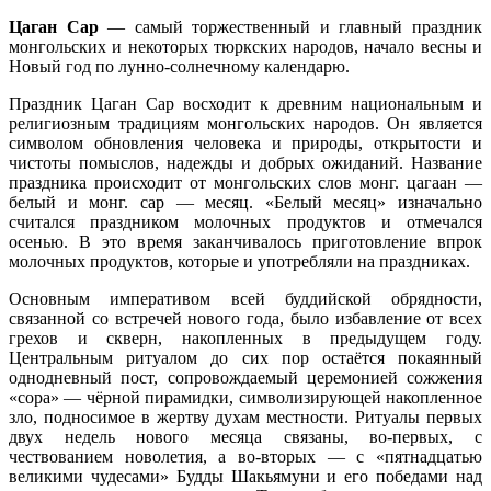
Цаган Сар
— самый торжественный и главный праздник
монгольских и некоторых тюркских народов, начало весны и
Новый год по лунно-солнечному календарю.
Праздник Цаган Сар восходит к древним национальным и
религиозным традициям монгольских народов. Он является
символом обновления человека и природы, открытости и
чистоты помыслов, надежды и добрых ожиданий. Название
праздника происходит от монгольских слов монг. цагаан —
белый и монг. сар — месяц. «Белый месяц» изначально
считался праздником молочных продуктов и отмечался
осенью. В это время заканчивалось приготовление впрок
молочных продуктов, которые и употребляли на праздниках.
Основным императивом всей буддийской обрядности,
связанной со встречей нового года, было избавление от всех
грехов и скверн, накопленных в предыдущем году.
Центральным ритуалом до сих пор остаётся покаянный
однодневный пост, сопровождаемый церемонией сожжения
«сора» — чёрной пирамидки, символизирующей накопленное
зло, подносимое в жертву духам местности. Ритуалы первых
двух недель нового месяца связаны, во-первых, с
чествованием новолетия, а во-вторых — с «пятнадцатью
великими чудесами» Будды Шакьямуни и его победами над