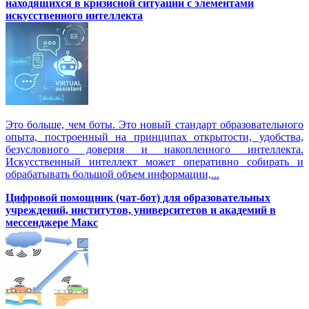
находящихся в кризисной ситуации с элементами
искусственного интеллекта
Это больше, чем боты. Это новый стандарт образовательного
опыта, построенный на принципах открытости, удобства,
безусловного доверия и накопленного интеллекта.
Искусственный интеллект может оперативно собирать и
обрабатывать большой объем информации,...
Цифровой помощник (чат-бот) для образовательных
учреждений, институтов, университетов и академий в
мессенджере Макс