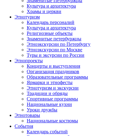
Знаменитые Петербуржцы
Культура и архитектура
Храмы и церкви
Этнотуризм
Календарь персоналий
Культура и архитектура
Религиозные объекты
Знаменитые петербуржцы
Этноэкскурсии по Петербургу
Этноэкскурсии по Москве
Туры и эксурсии по России
Этнопроекты
Концерты и выступления
Организация праздников
Образовательные программы
Ярмарки и этнофесты
Этнотуризм и экскурсии
Традиции и обряды
Спортивные программы
Национальные кухни
Уроки дружбы
Этнотовары
Национальные костюмы
События
Календарь событий