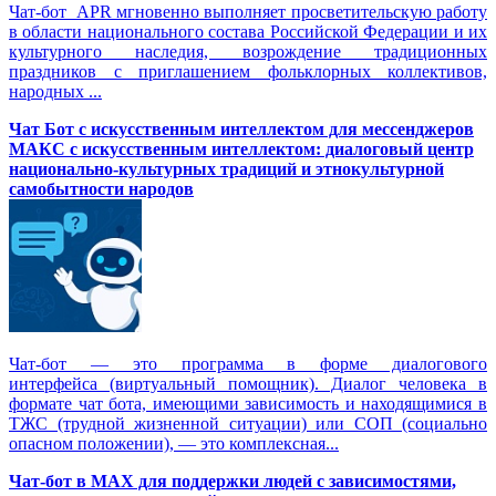
Чат-бот APR мгновенно выполняет просветительскую работу
в области национального состава Российской Федерации и их
культурного наследия, возрождение традиционных
праздников с приглашением фольклорных коллективов,
народных ...
Чат Бот с искусственным интеллектом для мессенджеров
МАКС с искусственным интеллектом: диалоговый центр
национально-культурных традиций и этнокультурной
самобытности народов
Чат-бот — это программа в форме диалогового
интерфейса (виртуальный помощник). Диалог человека в
формате чат бота, имеющими зависимость и находящимися в
ТЖС (трудной жизненной ситуации) или СОП (социально
опасном положении), — это комплексная...
Чат-бот в MAX для поддержки людей с зависимостями,