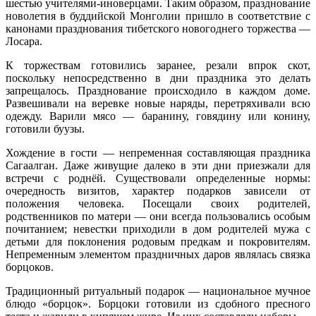
шестью учителями-иноверцами. Таким образом, празднование
новолетия в буддийской Монголии пришло в соответствие с
канонами празднования тибетского новогоднего торжества —
Лосара.
К торжествам готовились заранее, резали впрок скот,
поскольку непосредственно в дни праздника это делать
запрещалось. Празднование происходило в каждом доме.
Развешивали на веревке новые наряды, перетряхивали всю
одежду. Варили мясо — баранину, говядину или конину,
готовили буузы.
Хождение в гости — непременная составляющая праздника
Сагаалган. Даже живущие далеко в эти дни приезжали для
встречи с роднёй. Существовали определенные нормы:
очередность визитов, характер подарков зависели от
положения человека. Посещали своих родителей,
родственников по матери — они всегда пользовались особым
почитанием; невестки приходили в дом родителей мужа с
детьми для поклонения родовым предкам и покровителям.
Непременным элементом праздничных даров являлась связка
борцоков.
Традиционный ритуальный подарок — национальное мучное
блюдо «борцок». Борцоки готовили из сдобного пресного