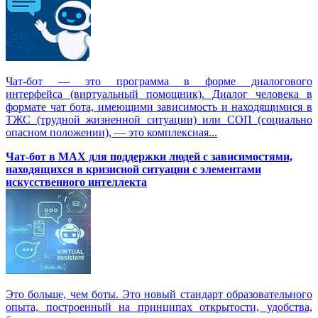
Чат-бот — это программа в форме диалогового
интерфейса (виртуальный помощник). Диалог человека в
формате чат бота, имеющими зависимость и находящимися в
ТЖС (трудной жизненной ситуации) или СОП (социально
опасном положении), — это комплексная...
Чат-бот в MAX для поддержки людей с зависимостями,
находящихся в кризисной ситуации с элементами
искусственного интеллекта
Это больше, чем боты. Это новый стандарт образовательного
опыта, построенный на принципах открытости, удобства,