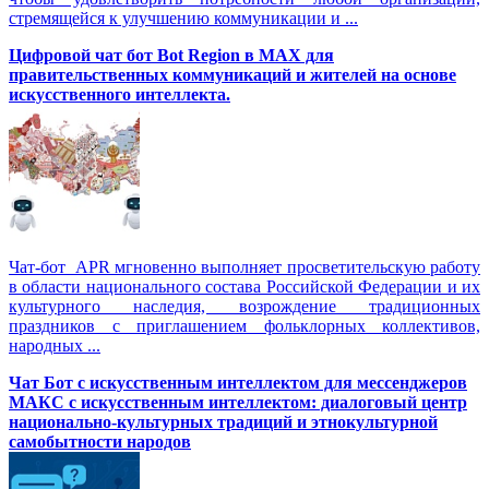
стремящейся к улучшению коммуникации и ...
Цифровой чат бот Вot Region в MAX для
правительственных коммуникаций и жителей на основе
искусственного интеллекта.
Чат-бот APR мгновенно выполняет просветительскую работу
в области национального состава Российской Федерации и их
культурного наследия, возрождение традиционных
праздников с приглашением фольклорных коллективов,
народных ...
Чат Бот с искусственным интеллектом для мессенджеров
МАКС с искусственным интеллектом: диалоговый центр
национально-культурных традиций и этнокультурной
самобытности народов