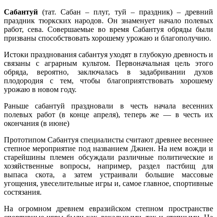
Сабанту
й
(тат. Сабан – плуг, туй – праздник) – древний
праздник тюркских народов. Он знаменует начало полевых
работ, сева. Совершаемые во время Сабантуя обряды были
призваны способствовать хорошему урожаю и благополучию.
Истоки празднования сабантуя уходят в глубокую древность и
связаны с аграрным культом. Первоначальная цель этого
обряда, вероятно, заключалась в задабривании духов
плодородия с тем, чтобы благоприятствовать хорошему
урожаю в новом году.
Раньше сабантуй праздновали в честь начала весенних
полевых работ (в конце апреля), теперь же — в честь их
окончания (в июне)
Прототипом Сабантуя специалисты считают древнее весеннее
степное мероприятие под названием Джиен. На нем вожди и
старейшины племен обсуждали различные политические и
хозяйственные вопросы, например, раздел пастбищ для
выпаса скота, а затем устраивали большие массовые
угощения, увеселительные игры и, самое главное, спортивные
состязания.
На огромном древнем евразийском степном пространстве