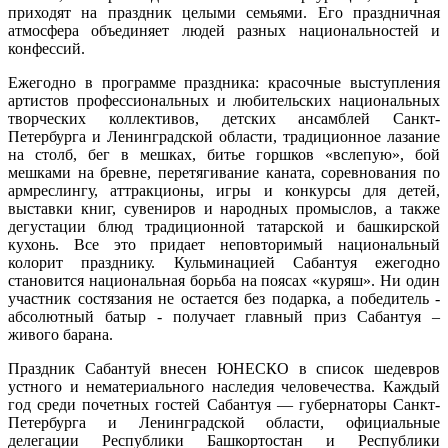
приходят на праздник целыми семьями. Его праздничная
атмосфера объединяет людей разных национальностей и
конфессий.
Ежегодно в программе праздника: красочные выступления
артистов профессиональных и любительских национальных
творческих коллективов, детских ансамблей Санкт-
Петербурга и Ленинградской области, традиционное лазание
на столб, бег в мешках, битье горшков «вслепую», бой
мешками на бревне, перетягивание каната, соревнования по
армреслингу, аттракционы, игры и конкурсы для детей,
выставки книг, сувениров и народных промыслов, а также
дегустации блюд традиционной татарской и башкирской
кухонь. Все это придает неповторимый национальный
колорит празднику. Кульминацией Сабантуя ежегодно
становится национальная борьба на поясах «куряш». Ни один
участник состязания не остается без подарка, а победитель -
абсолютный батыр - получает главный приз Сабантуя –
живого барана.
Праздник Сабантуй внесен ЮНЕСКО в список шедевров
устного и нематериального наследия человечества. Каждый
год среди почетных гостей Сабантуя — губернаторы Санкт-
Петербурга и Ленинградской области, официальные
делегации Республики Башкортостан и Республики