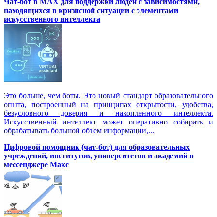
Чат-бот в MAX для поддержки людей с зависимостями,
находящихся в кризисной ситуации с элементами
искусственного интеллекта
Это больше, чем боты. Это новый стандарт образовательного
опыта, построенный на принципах открытости, удобства,
безусловного доверия и накопленного интеллекта.
Искусственный интеллект может оперативно собирать и
обрабатывать большой объем информации,...
Цифровой помощник (чат-бот) для образовательных
учреждений, институтов, университетов и академий в
мессенджере Макс