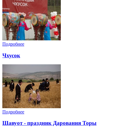
Подробнее
Чхусок
Подробнее
Шавуот - праздник Дарования Торы