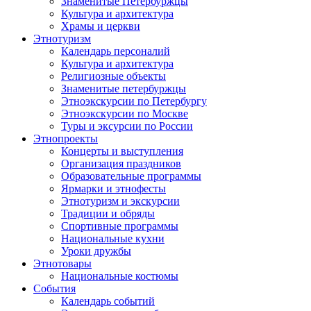
Знаменитые Петербуржцы
Культура и архитектура
Храмы и церкви
Этнотуризм
Календарь персоналий
Культура и архитектура
Религиозные объекты
Знаменитые петербуржцы
Этноэкскурсии по Петербургу
Этноэкскурсии по Москве
Туры и эксурсии по России
Этнопроекты
Концерты и выступления
Организация праздников
Образовательные программы
Ярмарки и этнофесты
Этнотуризм и экскурсии
Традиции и обряды
Спортивные программы
Национальные кухни
Уроки дружбы
Этнотовары
Национальные костюмы
События
Календарь событий