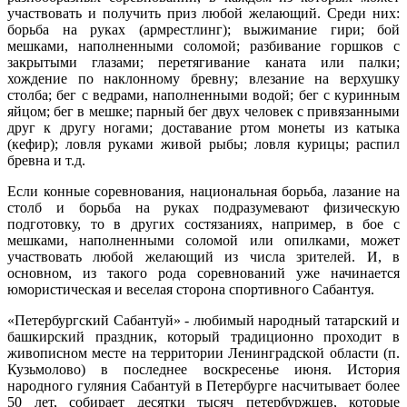
участвовать и получить приз любой желающий. Среди них:
борьба на руках (армрестлинг); выжимание гири; бой
мешками, наполненными соломой; разбивание горшков с
закрытыми глазами; перетягивание каната или палки;
хождение по наклонному бревну; влезание на верхушку
столба; бег с ведрами, наполненными водой; бег с куринным
яйцом; бег в мешке; парный бег двух человек с привязанными
друг к другу ногами; доставание ртом монеты из катыка
(кефир); ловля руками живой рыбы; ловля курицы; распил
бревна и т.д.
Если конные соревнования, национальная борьба, лазание на
столб и борьба на руках подразумевают физическую
подготовку, то в других состязаниях, например, в бое с
мешками, наполненными соломой или опилками, может
участвовать любой желающий из числа зрителей. И, в
основном, из такого рода соревнований уже начинается
юмористическая и веселая сторона спортивного Сабантуя.
«Петербургский Сабантуй» - любимый народный татарский и
башкирский праздник, который традиционно проходит в
живописном месте на территории Ленинградской области (п.
Кузьмолово) в последнее воскресенье июня. История
народного гуляния Сабантуй в Петербурге насчитывает более
50 лет, собирает десятки тысяч петербуржцев, которые