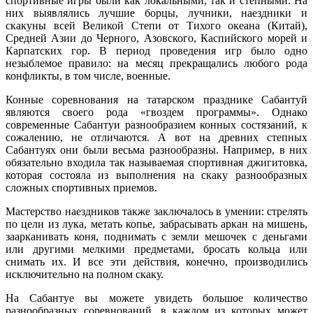
спортивные игры были как локальными, так и степными. На
них выявлялись лучшие борцы, лучники, наездники и
скакуны всей Великой Степи от Тихого океана (Китай),
Средней Азии до Черного, Азовского, Каспийского морей и
Карпатских гор. В период проведения игр было одно
незыблемое правило: на месяц прекращались любого рода
конфликты, в том числе, военные.
Конные соревнования на татарском празднике Сабантуй
являются своего рода «гвоздем программы». Однако
современные Сабантуи разнообразием конных состязаний, к
сожалению, не отличаются. А вот на древних степных
Сабантуях они были весьма разнообразны. Например, в них
обязательно входила так называемая спортивная джигитовка,
которая состояла из выполнения на скаку разнообразных
сложных спортивных приемов.
Мастерство наездников также заключалось в умении: стрелять
по цели из лука, метать копье, забрасывать аркан на мишень,
заарканивать коня, поднимать с земли мешочек с деньгами
или другими мелкими предметами, бросать кольца или
снимать их. И все эти действия, конечно, производились
исключительно на полном скаку.
На Сабантуе вы можете увидеть большое количество
разнообразных соревнований, в каждом из которых может