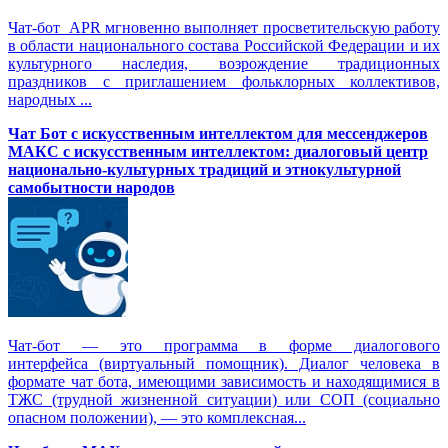
Чат-бот APR мгновенно выполняет просветительскую работу
в области национального состава Российской Федерации и их
культурного наследия, возрождение традиционных
праздников с приглашением фольклорных коллективов,
народных ...
Чат Бот с искусственным интеллектом для мессенджеров
МАКС с искусственным интеллектом: диалоговый центр
национально-культурных традиций и этнокультурной
самобытности народов
Чат-бот — это программа в форме диалогового
интерфейса (виртуальный помощник). Диалог человека в
формате чат бота, имеющими зависимость и находящимися в
ТЖС (трудной жизненной ситуации) или СОП (социально
опасном положении), — это комплексная...