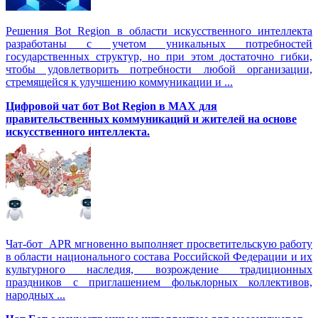
Решения Вot Region в области искусственного интеллекта
разработаны с учетом уникальных потребностей
государственных структур, но при этом достаточно гибки,
чтобы удовлетворить потребности любой организации,
стремящейся к улучшению коммуникации и ...
Цифровой чат бот Вot Region в MAX для
правительственных коммуникаций и жителей на основе
искусственного интеллекта.
Чат-бот APR мгновенно выполняет просветительскую работу
в области национального состава Российской Федерации и их
культурного наследия, возрождение традиционных
праздников с приглашением фольклорных коллективов,
народных ...