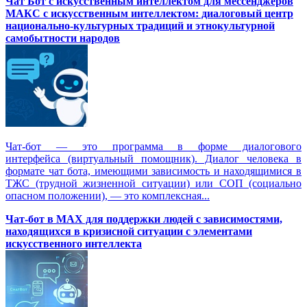
Чат Бот с искусственным интеллектом для мессенджеров
МАКС с искусственным интеллектом: диалоговый центр
национально-культурных традиций и этнокультурной
самобытности народов
Чат-бот — это программа в форме диалогового
интерфейса (виртуальный помощник). Диалог человека в
формате чат бота, имеющими зависимость и находящимися в
ТЖС (трудной жизненной ситуации) или СОП (социально
опасном положении), — это комплексная...
Чат-бот в MAX для поддержки людей с зависимостями,
находящихся в кризисной ситуации с элементами
искусственного интеллекта