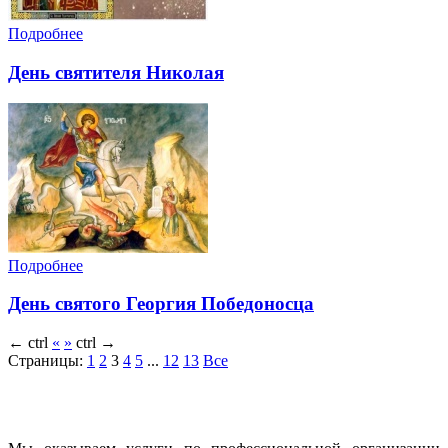
Подробнее
День святителя Николая
Подробнее
День святого Георгия Победоносца
←
ctrl
«
»
ctrl
→
Страницы:
1
2
3
4
5
...
12
13
Все