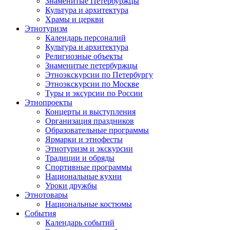
Знаменитые Петербуржцы
Культура и архитектура
Храмы и церкви
Этнотуризм
Календарь персоналий
Культура и архитектура
Религиозные объекты
Знаменитые петербуржцы
Этноэкскурсии по Петербургу
Этноэкскурсии по Москве
Туры и эксурсии по России
Этнопроекты
Концерты и выступления
Организация праздников
Образовательные программы
Ярмарки и этнофесты
Этнотуризм и экскурсии
Традиции и обряды
Спортивные программы
Национальные кухни
Уроки дружбы
Этнотовары
Национальные костюмы
События
Календарь событий