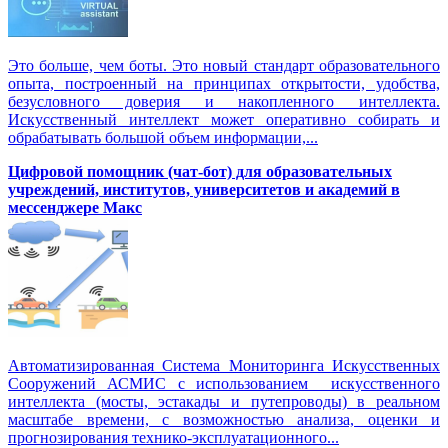
Это больше, чем боты. Это новый стандарт образовательного
опыта, построенный на принципах открытости, удобства,
безусловного доверия и накопленного интеллекта.
Искусственный интеллект может оперативно собирать и
обрабатывать большой объем информации,...
Цифровой помощник (чат-бот) для образовательных
учреждений, институтов, университетов и академий в
мессенджере Макс
Автоматизированная Система Мониторинга Искусственных
Сооружений АСМИС с использованием искусственного
интеллекта (мосты, эстакады и путепроводы) в реальном
масштабе времени, с возможностью анализа, оценки и
прогнозирования технико-эксплуатационного...