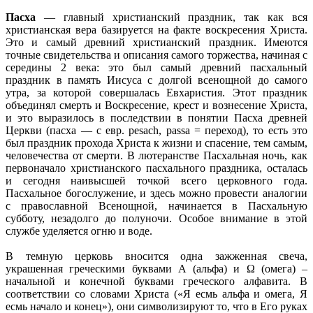
Пасха
— главный христианский праздник, так как вся
христианская вера базируется на факте воскресения Христа.
Это и самый древний христианский праздник. Имеются
точные свидетельства и описания самого торжества, начиная с
середины 2 века: это был самый древний пасхальный
праздник в память Иисуса с долгой всенощной до самого
утра, за которой совершалась Евхаристия. Этот праздник
объединял смерть и Воскресение, крест и вознесение Христа,
и это выразилось в последствии в понятии Пасха древней
Церкви (пасха — с евр. pesach, passa = переход), то есть это
был праздник прохода Христа к жизни и спасение, тем самым,
человечества от смерти. В лютеранстве Пасхальная ночь, как
первоначало христианского пасхального праздника, осталась
и сегодня наивысшей точкой всего церковного года.
Пасхальное богослужение, и здесь можно провести аналогии
с православной Всенощной, начинается в Пасхальную
субботу, незадолго до полуночи. Особое внимание в этой
службе уделяется огню и воде.
В темную церковь вносится одна зажженная свеча,
украшенная греческими буквами А (альфа) и Ω (омега) –
начальной и конечной буквами греческого алфавита. В
соответствии со словами Христа («Я есмь альфа и омега, Я
есмь начало и конец»), они символизируют то, что в Его руках