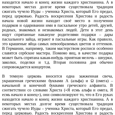
находится начало и конец жизни каждого христианина. А в
некоторых местах долгое время существовала традиция
сжигать чучело Иуды – ученика Христа, который Его предал,
перед церковью. Радость воскресения Христова и радость
начала новой жизни находит своё место в получении
подарков и одаривании ими в пасхальное утро детей, друзей,
родных, знакомых и незнакомых людей. Дети в этот день
ищут спрятанные накануне родителями подарки – дары
пасхального зайца, играют в пасхальные игры. Как правило,
это крашеные яйца самых невообразимых цветов и оттенков.
В Германии, например, таким мастерством росписи особенно
славятся сербские мастера. Помимо яиц, в качестве подарка
может быть спрятана какая-нибудь приятная мелочь – шнурки,
заколки, поделки и т.д. Вторая половина дня обычно
сопровождается концертом.
В темную церковь вносится одна зажженная свеча,
украшенная греческими буквами А (альфа) и Ω (омега) –
начальной и конечной буквами греческого алфавита. В
соответствии со словами Христа («Я есмь альфа и омега, Я
есмь начало и конец»), они символизируют то, что в Его руках
находится начало и конец жизни каждого христианина. А в
некоторых местах долгое время существовала традиция
сжигать чучело Иуды – ученика Христа, который Его предал,
перед церковью. Радость воскресения Христова и радость