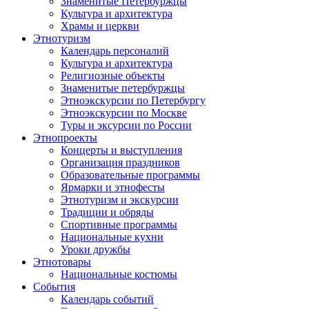
Знаменитые Петербуржцы
Культура и архитектура
Храмы и церкви
Этнотуризм
Календарь персоналий
Культура и архитектура
Религиозные объекты
Знаменитые петербуржцы
Этноэкскурсии по Петербургу
Этноэкскурсии по Москве
Туры и эксурсии по России
Этнопроекты
Концерты и выступления
Организация праздников
Образовательные программы
Ярмарки и этнофесты
Этнотуризм и экскурсии
Традиции и обряды
Спортивные программы
Национальные кухни
Уроки дружбы
Этнотовары
Национальные костюмы
События
Календарь событий