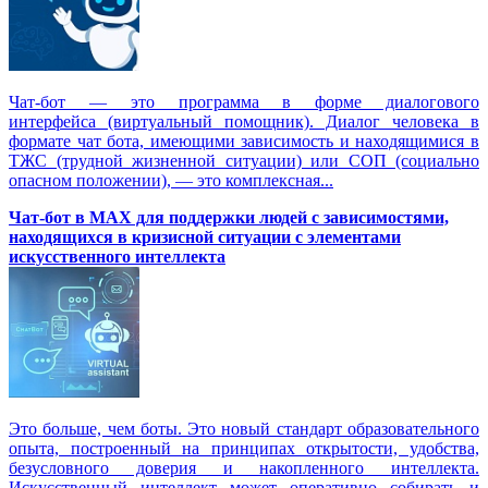
Чат-бот — это программа в форме диалогового
интерфейса (виртуальный помощник). Диалог человека в
формате чат бота, имеющими зависимость и находящимися в
ТЖС (трудной жизненной ситуации) или СОП (социально
опасном положении), — это комплексная...
Чат-бот в MAX для поддержки людей с зависимостями,
находящихся в кризисной ситуации с элементами
искусственного интеллекта
Это больше, чем боты. Это новый стандарт образовательного
опыта, построенный на принципах открытости, удобства,
безусловного доверия и накопленного интеллекта.
Искусственный интеллект может оперативно собирать и