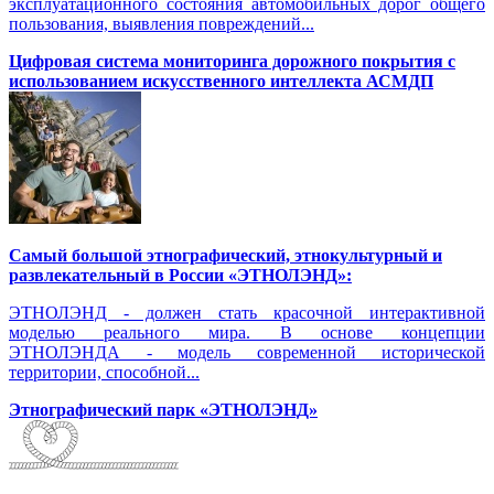
эксплуатационного состояния автомобильных дорог общего
пользования, выявления повреждений...
Цифровая система мониторинга дорожного покрытия с
использованием искусственного интеллекта АСМДП
Самый большой этнографический, этнокультурный и
развлекательный в России «ЭТНОЛЭНД»:
ЭТНОЛЭНД - должен стать красочной интерактивной
моделью реального мира. В основе концепции
ЭТНОЛЭНДА - модель современной исторической
территории, способной...
Этнографический парк «ЭТНОЛЭНД»