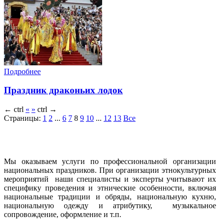
Подробнее
Праздник драконьих лодок
←
ctrl
«
»
ctrl
→
Страницы:
1
2
...
6
7
8
9
10
...
12
13
Все
Мы оказываем услуги по профессиональной организации
национальных праздников. При организации этнокультурных
мероприятий наши специалисты и эксперты учитывают их
специфику проведения и этнические особенности, включая
национальные традиции и обряды, национальную кухню,
национальную одежду и атрибутику, музыкальное
сопровождение, оформление и т.п.