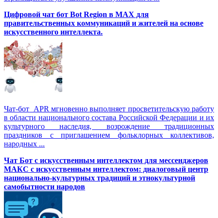
Цифровой чат бот Вot Region в MAX для
правительственных коммуникаций и жителей на основе
искусственного интеллекта.
Чат-бот APR мгновенно выполняет просветительскую работу
в области национального состава Российской Федерации и их
культурного наследия, возрождение традиционных
праздников с приглашением фольклорных коллективов,
народных ...
Чат Бот с искусственным интеллектом для мессенджеров
МАКС с искусственным интеллектом: диалоговый центр
национально-культурных традиций и этнокультурной
самобытности народов