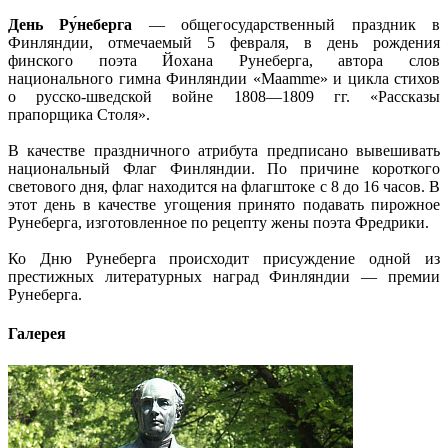
День Ру́неберга
— общегосударственный праздник в
Финляндии, отмечаемый 5 февраля, в день рождения
финского поэта Йохана Рунеберга, автора слов
национального гимна Финляндии «Maamme» и цикла стихов
о русско-шведской войне 1808—1809 гг. «Рассказы
прапорщика Столя».
В качестве праздничного атрибута предписано вывешивать
национальный Флаг Финляндии. По причине короткого
светового дня, флаг находится на флагштоке с 8 до 16 часов. В
этот день в качестве угощения принято подавать пирожное
Рунеберга, изготовленное по рецепту жены поэта Фредрики.
Ко Дню Рунеберга происходит присуждение одной из
престижных литературных наград Финляндии — премии
Рунеберга.
Галерея