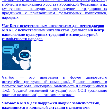
в области национального состава Российской Федерации и их
культурного наследия, возрождение традиционных
праздников с приглашением фольклорных коллективов,
народных ...
Чат Бот с искусственным интеллектом для мессенджеров
МАКС с искусственным интеллектом: диалоговый центр
национально-культурных традиций и этнокультурной
самобытности народов
Чат-бот — это программа в форме диалогового
интерфейса (виртуальный помощник). Диалог человека в
формате чат бота, имеющими зависимость и находящимися в
ТЖС (трудной жизненной ситуации) или СОП (социально
опасном положении), — это комплексная...
Чат-бот в MAX для поддержки людей с зависимостями,
находящихся в кризисной ситуации с элементами