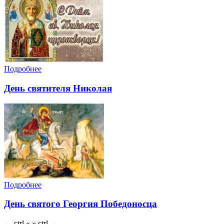
Подробнее
День святителя Николая
Подробнее
День святого Георгия Победоносца
←
ctrl
«
»
ctrl
→