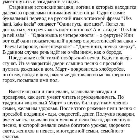
умеет шутить и загадывать загадки.
Старинные эстонские загадки, логика в которых находится
далеко за пределами понимания неэстонца. Судите сами:
буквальный перевод на русский язык эстонской фразы "Üks
hani, kaks kaela" означает "Один гусь, две шеи". Легко ли
догадаться, что речь здесь идёт о штанах? А в загадке "Üks hiir
ja neli saba" - "Одна мышь и четыре хвоста" - о фартуке? Или
вот ещё один показательный пример староэстонской загадки -
"Päeval allapoole, öösel ülespoole" - "Днём вниз, ночью кверху".
В данном случае речь идёт не о чём ином, как о бороде.
Представьте себе тихий ноябрьский вечер. Вдруг в дверь
стучат. Из-за закрытой двери слышно песню с просьбой
пустить ряженых в дом. Март - покровитель хлеборобов,
поэтому, войдя в дом, ряженые доставали из мешка зерно и
горох, посыпали ими пол.
Вместе играли и танцевали, загадывали загадки и
проверяли, как дети умеют читать и рукодельничать. По
традиции «взрослый Март» в шутку бил прутиком членов
семьи, желая им здоровья. После этого ряженые пели песню с
просьбой подаяния - еды, сладостей, денег. Получив подарки,
ряженые складывали их в мешок и пели благодарственную
песню, в которой желали семье богатого урожая, здорового
скота, женихов и невест, многодетной семьи, семейного
счастья.