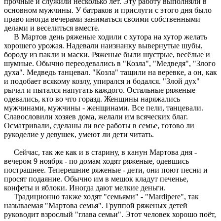
прочные и служили несколько лет. Эту работу выполняли в
основном мужчины. У батраков и прислуги с этого дня было
право иногда вечерами заниматься своими собственными
делами и веселиться вместе.
В Мартов день ряженые ходили с хутора на хутор желать
хорошего урожая. Надевали наизнанку вывернутые шубы,
бороду из пакли и маски. Ряженые были шустрые, весёлые и
шумные. Обычно переодевались в "Козла", "Медведя", "Злого
духа". Медведь танцевал. "Козла" тащили на веревке, а он, как
и подобает всякому козлу, упирался и бодался. "Злой дух"
рычал и пытался напугать каждого. Остальные ряженые
одевались, кто во что горазд. Женщины наряжались
мужчинами, мужчины - женщинами. Все пели, танцевали.
Славословили хозяев дома, желали им всяческих благ.
Осматривали, сделаны ли все работы в семье, готово ли
рукоделие у девушек, умеют ли дети читать.
Сейчас, так же как и в старину, в канун Мартова дня -
вечером 9 ноября - по домам ходят ряженые, одевшись
пострашнее. Теперешние ряженые - дети, они поют песни и
просят подаяние. Обычно им в мешок кладут печенье,
конфеты и яблоки. Иногда дают мелкие деньги.
Традиционно также ходят "семьями" - "Mardipere", так
называемая "Мартова семья". Группой ряженых детей
руководит взрослый "глава семьи". Этот человек хорошо поёт,