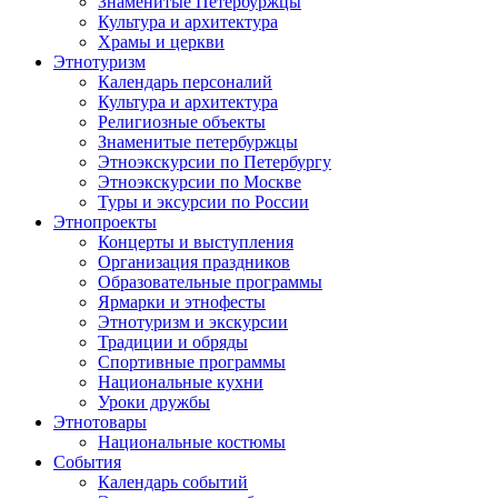
Знаменитые Петербуржцы
Культура и архитектура
Храмы и церкви
Этнотуризм
Календарь персоналий
Культура и архитектура
Религиозные объекты
Знаменитые петербуржцы
Этноэкскурсии по Петербургу
Этноэкскурсии по Москве
Туры и эксурсии по России
Этнопроекты
Концерты и выступления
Организация праздников
Образовательные программы
Ярмарки и этнофесты
Этнотуризм и экскурсии
Традиции и обряды
Спортивные программы
Национальные кухни
Уроки дружбы
Этнотовары
Национальные костюмы
События
Календарь событий