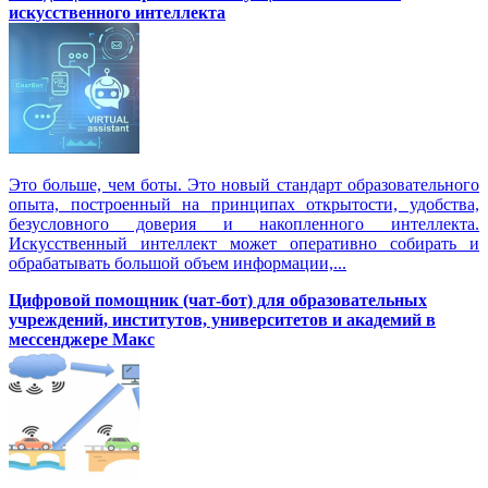
искусственного интеллекта
Это больше, чем боты. Это новый стандарт образовательного
опыта, построенный на принципах открытости, удобства,
безусловного доверия и накопленного интеллекта.
Искусственный интеллект может оперативно собирать и
обрабатывать большой объем информации,...
Цифровой помощник (чат-бот) для образовательных
учреждений, институтов, университетов и академий в
мессенджере Макс