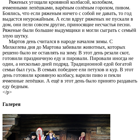
Ряженых угощали кровяной колбасой, колобком,
ячменными лепёшками, варёным солёным горохом, пивом.
Боялись, что если ряженым ничего с собой не давать, то год
выдастся неурожайным. А если вдруг ряженых не пускали в
дом, они пели совсем другие, приносящие несчастья песни.
Ряженые были большие выдумщики и могли сыграть с семьёй
злую шутку.
Мартов день считался в народе началом зимы. С
Михкелева дня до Мартова забивали животных, которых
решено было не оставлять на зиму. В этот день резали скот,
готовили праздничную еду и пировали. Пировали иногда не
один, а несколько дней подряд. Традиционной едой богатой
семьи был гусь. В семьях победнее ели петухов и кур. В этот
день готовили кровяную колбасу, варили пиво и пекли
ячменные лепёшки. А ещё в этот день было принято раздавать
еду бедным.
</p>
Галерея