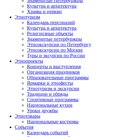
Знаменитые Петербуржцы
Культура и архитектура
Храмы и церкви
Этнотуризм
Календарь персоналий
Культура и архитектура
Религиозные объекты
Знаменитые петербуржцы
Этноэкскурсии по Петербургу
Этноэкскурсии по Москве
Туры и эксурсии по России
Этнопроекты
Концерты и выступления
Организация праздников
Образовательные программы
Ярмарки и этнофесты
Этнотуризм и экскурсии
Традиции и обряды
Спортивные программы
Национальные кухни
Уроки дружбы
Этнотовары
Национальные костюмы
События
Календарь событий