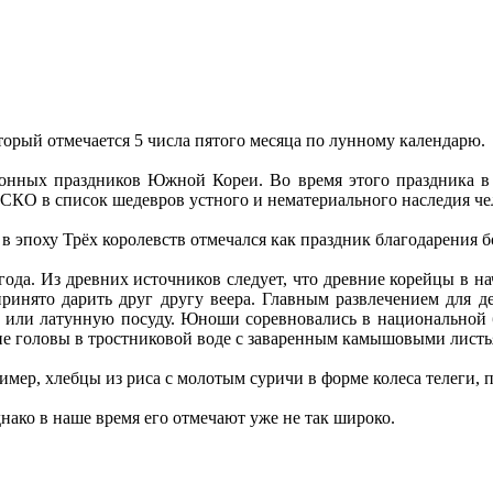
рый отмечается 5 числа пятого месяца по лунному календарю.
нных праздников Южной Кореи. Во время этого праздника в 
КО в список шедевров устного и нематериального наследия че
 в эпоху Трёх королевств отмечался как праздник благодарения 
года. Из древних источников следует, что древние корейцы в нач
принято дарить друг другу веера. Главным развлечением для 
 или латунную посуду. Юноши соревновались в национальной 
ние головы в тростниковой воде с заваренным камышовыми листь
мер, хлебцы из риса с молотым суричи в форме колеса телеги, 
ако в наше время его отмечают уже не так широко.