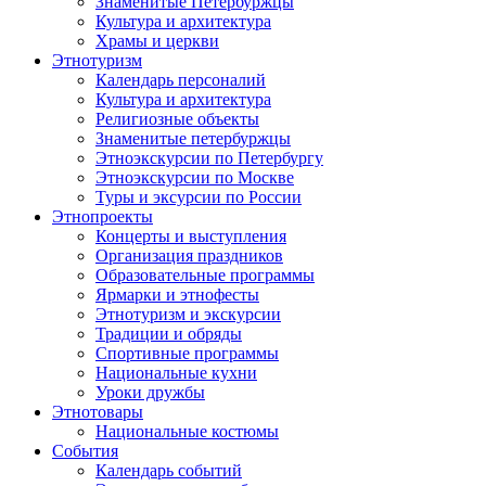
Знаменитые Петербуржцы
Культура и архитектура
Храмы и церкви
Этнотуризм
Календарь персоналий
Культура и архитектура
Религиозные объекты
Знаменитые петербуржцы
Этноэкскурсии по Петербургу
Этноэкскурсии по Москве
Туры и эксурсии по России
Этнопроекты
Концерты и выступления
Организация праздников
Образовательные программы
Ярмарки и этнофесты
Этнотуризм и экскурсии
Традиции и обряды
Спортивные программы
Национальные кухни
Уроки дружбы
Этнотовары
Национальные костюмы
События
Календарь событий