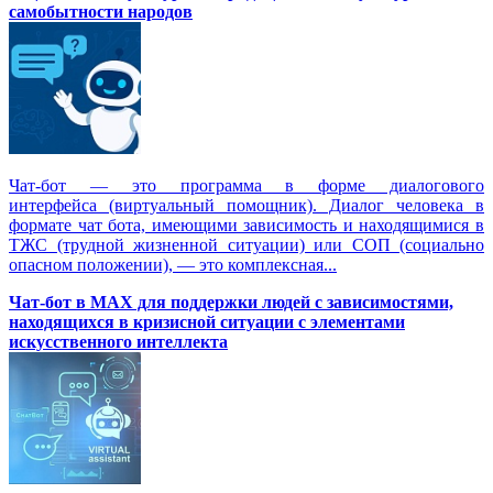
самобытности народов
Чат-бот — это программа в форме диалогового
интерфейса (виртуальный помощник). Диалог человека в
формате чат бота, имеющими зависимость и находящимися в
ТЖС (трудной жизненной ситуации) или СОП (социально
опасном положении), — это комплексная...
Чат-бот в MAX для поддержки людей с зависимостями,
находящихся в кризисной ситуации с элементами
искусственного интеллекта