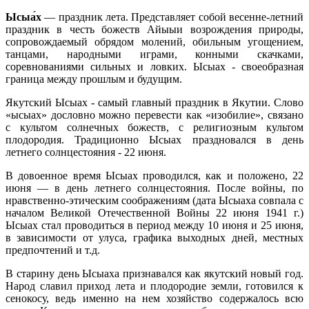
Ысыа́х
— праздник лета. Представляет собой весенне-летний
праздник в честь божеств Айыыи возрождения природы,
сопровождаемый обрядом молений, обильным угощением,
танцами, народными играми, конными скачками,
соревнованиями сильных и ловких. Ысыах - своеобразная
граница между прошлым и будущим.
Якутский Ысыах - самый главный праздник в Якутии. Слово
«ысыах» дословно можно перевести как «изобилие», связано
с культом солнечных божеств, с религиозным культом
плодородия. Традиционно Ысыах праздновался в день
летнего солнцестояния - 22 июня.
В довоенное время Ысыах проводился, как и положено, 22
июня — в день летнего солнцестояния. После войны, по
нравственно-этическим соображениям (дата Ысыаха совпала с
началом Великой Отечественной Войны 22 июня 1941 г.)
Ысыах стал проводиться в период между 10 июня и 25 июня,
в зависимости от улуса, графика выходных дней, местных
предпочтений и т.д.
В старину день Ысыаха признавался как якутский новый год.
Народ славил приход лета и плодородие земли, готовился к
сенокосу, ведь именно на нем хозяйство содержалось всю