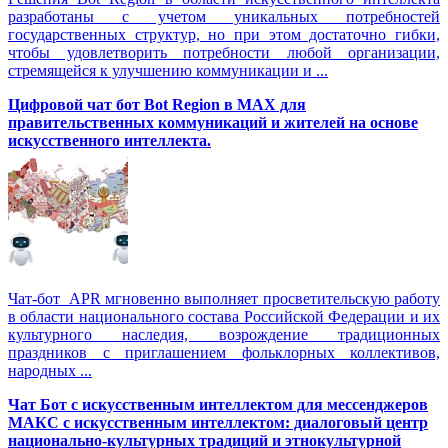
разработаны с учетом уникальных потребностей
государственных структур, но при этом достаточно гибки,
чтобы удовлетворить потребности любой организации,
стремящейся к улучшению коммуникации и ...
Цифровой чат бот Вot Region в MAX для
правительственных коммуникаций и жителей на основе
искусственного интеллекта.
Чат-бот APR мгновенно выполняет просветительскую работу
в области национального состава Российской Федерации и их
культурного наследия, возрождение традиционных
праздников с приглашением фольклорных коллективов,
народных ...
Чат Бот с искусственным интеллектом для мессенджеров
МАКС с искусственным интеллектом: диалоговый центр
национально-культурных традиций и этнокультурной