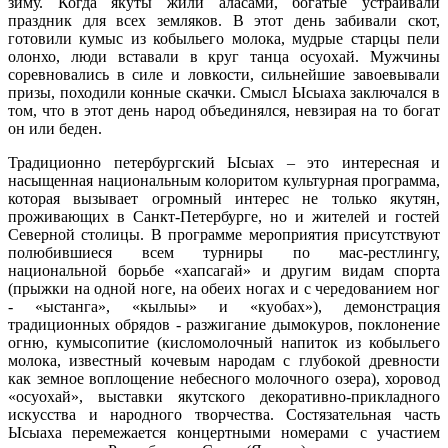
зиму. Когда якуты жили аласами, богатые устраивали
праздник для всех земляков. В этот день забивали скот,
готовили кумыс из кобыльего молока, мудрые старцы пели
олонхо, люди вставали в круг танца осуохай. Мужчины
соревновались в силе и ловкости, сильнейшие завоевывали
призы, походили конные скачки. Смысл Ысыаха заключался в
том, что в этот день народ объединялся, невзирая на то богат
он или беден.
Традиционно петербургский Ысыах – это интересная и
насыщенная национальным колоритом культурная программа,
которая вызывает огромный интерес не только якутян,
проживающих в Санкт-Петербурге, но и жителей и гостей
Северной столицы. В программе мероприятия присутствуют
полюбившиеся всем турниры по мас-рестлингу,
национальной борьбе «хапсагай» и другим видам спорта
(прыжки на одной ноге, на обеих ногах и с чередованием ног
- «ыстанга», «кылыы» и «куобах»), демонстрация
традиционных обрядов - разжигание дымокуров, поклонение
огню, кумысопитие (кисломолочный напиток из кобыльего
молока, известный кочевым народам с глубокой древности
как земное воплощение небесного молочного озера), хоровод
«осуохай», выставки якутского декоративно-прикладного
искусства и народного творчества. Состязательная часть
Ысыаха перемежается концертными номерами с участием