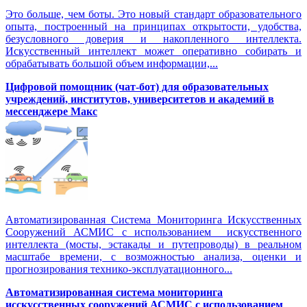
Это больше, чем боты. Это новый стандарт образовательного
опыта, построенный на принципах открытости, удобства,
безусловного доверия и накопленного интеллекта.
Искусственный интеллект может оперативно собирать и
обрабатывать большой объем информации,...
Цифровой помощник (чат-бот) для образовательных
учреждений, институтов, университетов и академий в
мессенджере Макс
Автоматизированная Система Мониторинга Искусственных
Сооружений АСМИС с использованием искусственного
интеллекта (мосты, эстакады и путепроводы) в реальном
масштабе времени, с возможностью анализа, оценки и
прогнозирования технико-эксплуатационного...
Автоматизированная система мониторинга
исскусственных сооружений АСМИС с использованием