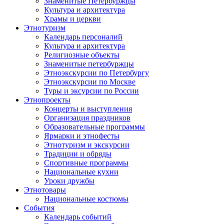
Знаменитые Петербуржцы
Культура и архитектура
Храмы и церкви
Этнотуризм
Календарь персоналий
Культура и архитектура
Религиозные объекты
Знаменитые петербуржцы
Этноэкскурсии по Петербургу
Этноэкскурсии по Москве
Туры и эксурсии по России
Этнопроекты
Концерты и выступления
Организация праздников
Образовательные программы
Ярмарки и этнофесты
Этнотуризм и экскурсии
Традиции и обряды
Спортивные программы
Национальные кухни
Уроки дружбы
Этнотовары
Национальные костюмы
События
Календарь событий