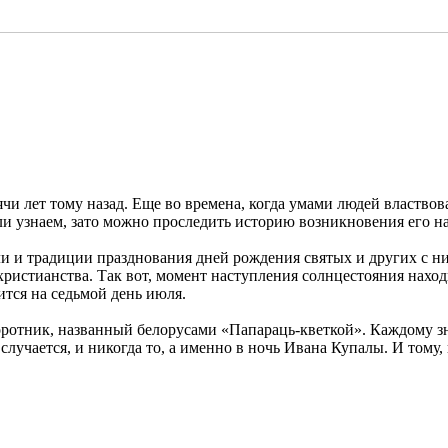
ячи лет тому назад. Еще во времена, когда умами людей властво
и узнаем, зато можно проследить историю возникновения его на
и и традиции празднования дней рождения святых и других с ни
христианства. Так вот, момент наступления солнцестояния нахо
тся на седьмой день июля.
отник, названный белорусами «Папараць-кветкой». Каждому знат
случается, и никогда то, а именно в ночь Ивана Купалы. И тому, 
.