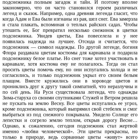
подснежника полным загадок и тайн. И поэтому вполне
закономерно, что он часто становился героем различных
легенд и сказок. Например, одна древняя легенда гласит, что
когда Адам и Ева были изгнаны из рая, шел снег. Ева замерзла
и стала плакать, вспоминая о теплых райских садах. Чтобы
утешить ее, Бог превратил несколько снежинок в цветки
подснежника. Увидев цветы, Ева повеселела и у нее
появилась надежда на лучшее. Отсюда и считается, что
подснежник — символ надежды. По другой легенде, богиня
Флора раздавала цветам костюмы для карнавала и подарила
подснежнику белое платье. Но снег тоже хотел участвовать в
карнавале, хотя костюма ему не полагалось. Тогда он стал
просить цветы помочь ему, но они испугались холода и не
согласились, и только подснежник укрыл его своим белым
плащом. Вместе кружились они в хороводе цветов и
прониклись друг к другу такой симпатией, что неразлучны и
по сей день. На Руси существовала легенда, что однажды
Зима-старуха со своими спутниками Стужей и Ветром решила
не пускать на землю Весну. Все цветы испугались ее угроз,
кроме подснежника, который выпрямил свой стебелек и смог
выбраться из под снежного покрывала. Увидело Солнце его
лепестки и согрело землю теплом, открыв дорогу Весне…
Однако, к сожалению, сегодня подснежник стал жертвой
именно «любви человеческой». Эти цветы прекрасны, но
только в природе, ведь сорванные цветы «живут» всего