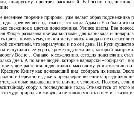
ли, по-другому, прострел раскрытый. В России подснежник 
ение.
ное весеннее творение природы, уже делает образ подснежника 
 одна древняя легенда гласит, что когда Адам и Ева были изгнан
лько снежинок в цветки подснежника. Увидев цветы, Ева повесел
я Флора раздавала цветам костюмы для карнавала и подарила 
сить цветы помочь ему, но они испугались холода и не согласил
акой симпатией, что неразлучны и по сей день. На Руси существ
ты испугались ее угроз, кроме подснежника, который выпрямил
в дорогу Весне… Однако, к сожалению, сегодня подснежник стал
колько дней. А по вине людей, которые варварски «собирают» п
но цветущие растения подвергались массовому уничтожению на
 Красную Книгу как исчезающий вид, собирать их нельзя. Экол
орожно и бережно и даже в преддверии весенних праздников н
 тех, которые выращены в тепличных условиях. Поэтому, если в
 масштабному сбору в последующие годы. Откажитесь от этого 
это чудо природы в живую, а не только узнать о нем из сказок 