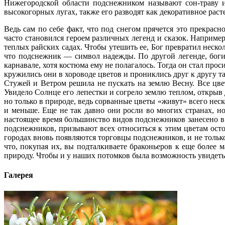
Нижегородской области подснежником называют сон-траву и
высокогорных лугах, также его разводят как декоративное раст
Ведь сам по себе факт, что под снегом прячется это прекрас
часто становился героем различных легенд и сказок. Например,
теплых райских садах. Чтобы утешить ее, Бог превратил неско
что подснежник — символ надежды. По другой легенде, богин
карнавале, хотя костюма ему не полагалось. Тогда он стал про
кружились они в хороводе цветов и прониклись друг к другу т
Стужей и Ветром решила не пускать на землю Весну. Все цве
Увидело Солнце его лепестки и согрело землю теплом, откры
но только в природе, ведь сорванные цветы «живут» всего нес
и меньше. Еще не так давно они росли во многих странах, 
настоящее время большинство видов подснежников занесено в
подснежников, призывают всех относиться к этим цветам ост
городах вновь появляются торговцы подснежников, и не только
что, покупая их, вы подталкиваете браконьеров к еще более
природу. Чтобы и у наших потомков была возможность увидеть 
Галерея