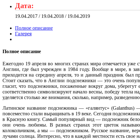
Дата:
19.04.2017 / 19.04.2018 / 19.04.2019
Полное описание
Галерея
Полное описание
Ежегодно 19 апреля во многих странах мира отмечается уже
Англии, где был учрежден в 1984 году. Вообще в мире, в за
приходится на середину апреля, то и данный праздник был п
Стоит сказать, что в Англии подснежники — это очень популя
гласит, что подснежники, посаженные вокруг дома, уберегут
соответственно символизируют начало весны, победу тепла н
уделяется столько же внимания, сколько, например, разведени
Латинское название подснежника — «галянтус» (Galanthus) —
повсеместно стали выращивать в 19 веке. Сегодня подснежники
в Красную книгу. Самый популярный вид — подснежник белосн
они очень любимы. В разных странах этот цветок называ
колокольчиком, а мы — подснежником. Русское название, вер
лучами солнца. Интересно, что в каждой местности есть свое