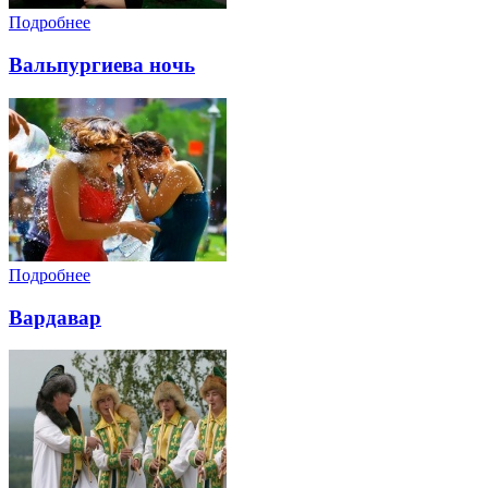
Подробнее
Вальпургиева ночь
Подробнее
Вардавар