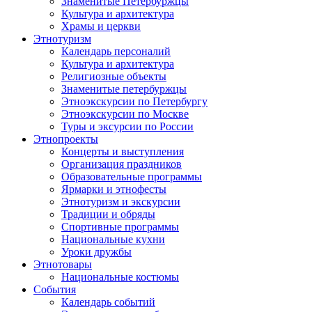
Знаменитые Петербуржцы
Культура и архитектура
Храмы и церкви
Этнотуризм
Календарь персоналий
Культура и архитектура
Религиозные объекты
Знаменитые петербуржцы
Этноэкскурсии по Петербургу
Этноэкскурсии по Москве
Туры и эксурсии по России
Этнопроекты
Концерты и выступления
Организация праздников
Образовательные программы
Ярмарки и этнофесты
Этнотуризм и экскурсии
Традиции и обряды
Спортивные программы
Национальные кухни
Уроки дружбы
Этнотовары
Национальные костюмы
События
Календарь событий