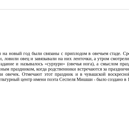
 на новый год были связаны с приплодом в овечьем стаде. Ср
, ловили овец и завязывали на них ленточки, а утром смотрели
гадание и называлось «сурхури» (овечья нога), а смыслом праз
йным праздником, когда родственники встречаются за праздничн
 овечек. Отмечают этот праздник и в чувашской воскресной
ультурный центр имени поэта Сеспеля Мишши - было создано в 1