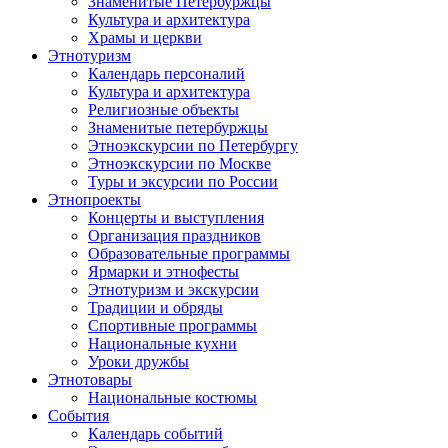
Знаменитые Петербуржцы
Культура и архитектура
Храмы и церкви
Этнотуризм
Календарь персоналий
Культура и архитектура
Религиозные объекты
Знаменитые петербуржцы
Этноэкскурсии по Петербургу
Этноэкскурсии по Москве
Туры и эксурсии по России
Этнопроекты
Концерты и выступления
Организация праздников
Образовательные программы
Ярмарки и этнофесты
Этнотуризм и экскурсии
Традиции и обряды
Спортивные программы
Национальные кухни
Уроки дружбы
Этнотовары
Национальные костюмы
События
Календарь событий