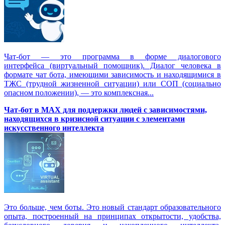
Чат-бот — это программа в форме диалогового
интерфейса (виртуальный помощник). Диалог человека в
формате чат бота, имеющими зависимость и находящимися в
ТЖС (трудной жизненной ситуации) или СОП (социально
опасном положении), — это комплексная...
Чат-бот в MAX для поддержки людей с зависимостями,
находящихся в кризисной ситуации с элементами
искусственного интеллекта
Это больше, чем боты. Это новый стандарт образовательного
опыта, построенный на принципах открытости, удобства,