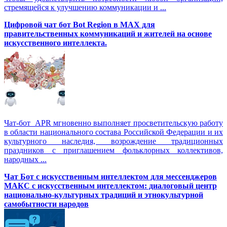
стремящейся к улучшению коммуникации и ...
Цифровой чат бот Вot Region в MAX для
правительственных коммуникаций и жителей на основе
искусственного интеллекта.
Чат-бот APR мгновенно выполняет просветительскую работу
в области национального состава Российской Федерации и их
культурного наследия, возрождение традиционных
праздников с приглашением фольклорных коллективов,
народных ...
Чат Бот с искусственным интеллектом для мессенджеров
МАКС с искусственным интеллектом: диалоговый центр
национально-культурных традиций и этнокультурной
самобытности народов