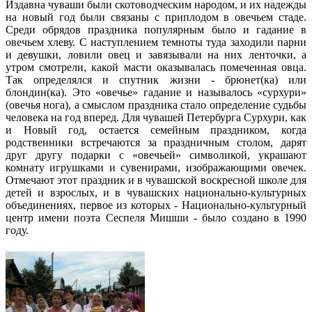
Издавна чуваши были скотоводческим народом, и их надежды
на новый год были связаны с приплодом в овечьем стаде.
Среди обрядов праздника популярным было и гадание в
овечьем хлеву. С наступлением темноты туда заходили парни
и девушки, ловили овец и завязывали на них ленточки, а
утром смотрели, какой масти оказывалась помеченная овца.
Так определялся и спутник жизни - брюнет(ка) или
блондин(ка). Это «овечье» гадание и называлось «сурхури»
(овечья нога), а смыслом праздника стало определение судьбы
человека на год вперед. Для чувашей Петербурга Сурхури, как
и Новый год, остается семейным праздником, когда
родственники встречаются за праздничным столом, дарят
друг другу подарки с «овечьей» символикой, украшают
комнату игрушками и сувенирами, изображающими овечек.
Отмечают этот праздник и в чувашской воскресной школе для
детей и взрослых, и в чувашских национально-культурных
объединениях, первое из которых - Национально-культурный
центр имени поэта Сеспеля Мишши - было создано в 1990
году.