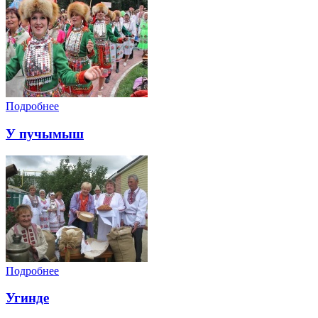
Подробнее
У пучымыш
Подробнее
Угинде