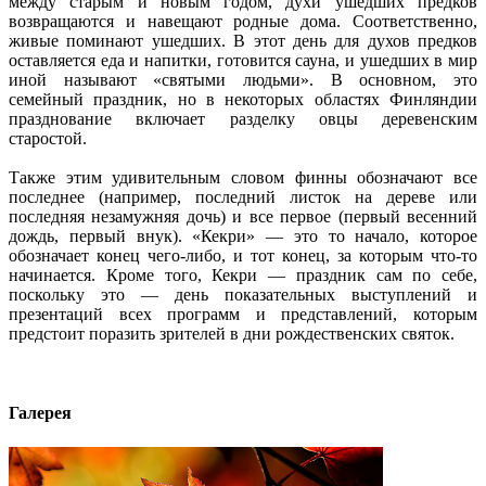
между старым и новым годом, духи ушедших предков
возвращаются и навещают родные дома. Соответственно,
живые поминают ушедших. В этот день для духов предков
оставляется еда и напитки, готовится сауна, и ушедших в мир
иной называют «святыми людьми». В основном, это
семейный праздник, но в некоторых областях Финляндии
празднование включает разделку овцы деревенским
старостой.
Также этим удивительным словом финны обозначают все
последнее (например, последний листок на дереве или
последняя незамужняя дочь) и все первое (первый весенний
дождь, первый внук). «Кекри» — это то начало, которое
обозначает конец чего-либо, и тот конец, за которым что-то
начинается. Кроме того, Кекри — праздник сам по себе,
поскольку это — день показательных выступлений и
презентаций всех программ и представлений, которым
предстоит поразить зрителей в дни рождественских святок.
Галерея