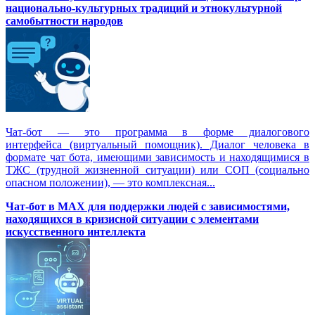
национально-культурных традиций и этнокультурной
самобытности народов
Чат-бот — это программа в форме диалогового
интерфейса (виртуальный помощник). Диалог человека в
формате чат бота, имеющими зависимость и находящимися в
ТЖС (трудной жизненной ситуации) или СОП (социально
опасном положении), — это комплексная...
Чат-бот в MAX для поддержки людей с зависимостями,
находящихся в кризисной ситуации с элементами
искусственного интеллекта