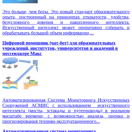
Это больше, чем боты. Это новый стандарт образовательного
опыта, построенный на принципах открытости, удобства,
безусловного доверия и накопленного интеллекта.
Искусственный интеллект может оперативно собирать и
обрабатывать большой объем информации,...
Цифровой помощник (чат-бот) для образовательных
учреждений, институтов, университетов и академий в
мессенджере Макс
Автоматизированная Система Мониторинга Искусственных
Сооружений АСМИС с использованием искусственного
интеллекта (мосты, эстакады и путепроводы) в реальном
масштабе времени, с возможностью анализа, оценки и
прогнозирования технико-эксплуатационного...
Автоматизированная система мониторинга