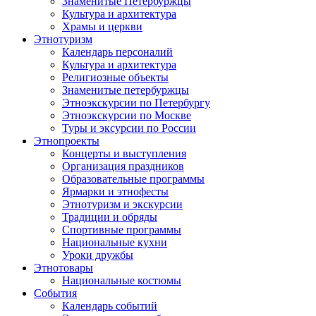
Знаменитые Петербуржцы
Культура и архитектура
Храмы и церкви
Этнотуризм
Календарь персоналий
Культура и архитектура
Религиозные объекты
Знаменитые петербуржцы
Этноэкскурсии по Петербургу
Этноэкскурсии по Москве
Туры и эксурсии по России
Этнопроекты
Концерты и выступления
Организация праздников
Образовательные программы
Ярмарки и этнофесты
Этнотуризм и экскурсии
Традиции и обряды
Спортивные программы
Национальные кухни
Уроки дружбы
Этнотовары
Национальные костюмы
События
Календарь событий