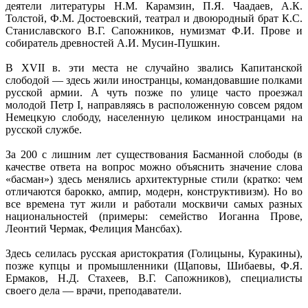
деятели литературы Н.М. Карамзин, П.Я. Чаадаев, А.К.
Толстой, Ф.М. Достоевский, театрал и двоюродный брат К.С.
Станиславского В.Г. Сапожников, нумизмат Ф.И. Прове и
собиратель древностей А.И. Мусин-Пушкин.
В XVII в. эти места не случайно звались Капитанской
слободой — здесь жили иностранцы, командовавшие полками
русской армии. А чуть позже по улице часто проезжал
молодой Петр I, направляясь в расположенную совсем рядом
Немецкую слободу, населенную целиком иностранцами на
русской службе.
За 200 с лишним лет существования Басманной слободы (в
качестве ответа на вопрос можно объяснить значение слова
«басман») здесь менялись архитектурные стили (кратко: чем
отличаются барокко, ампир, модерн, конструктивизм). Но во
все времена тут жили и работали москвичи самых разных
национальностей (примеры: семейство Иоганна Прове,
Леонтий Чермак, Фелиция Мансбах).
Здесь селилась русская аристократия (Голицыны, Куракины),
позже купцы и промышленники (Щаповы, Шибаевы, Ф.Я.
Ермаков, Н.Д. Стахеев, В.Г. Сапожников), специалисты
своего дела — врачи, преподаватели.