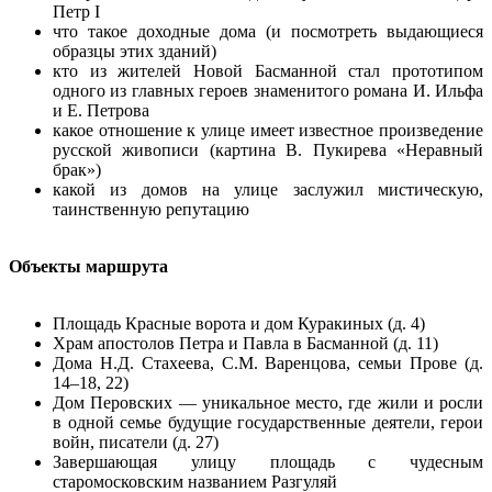
Петр I
что такое доходные дома (и посмотреть выдающиеся
образцы этих зданий)
кто из жителей Новой Басманной стал прототипом
одного из главных героев знаменитого романа И. Ильфа
и Е. Петрова
какое отношение к улице имеет известное произведение
русской живописи (картина В. Пукирева «Неравный
брак»)
какой из домов на улице заслужил мистическую,
таинственную репутацию
Объекты маршрута
Площадь Красные ворота и дом Куракиных (д. 4)
Храм апостолов Петра и Павла в Басманной (д. 11)
Дома Н.Д. Стахеева, С.М. Варенцова, семьи Прове (д.
14–18, 22)
Дом Перовских — уникальное место, где жили и росли
в одной семье будущие государственные деятели, герои
войн, писатели (д. 27)
Завершающая улицу площадь с чудесным
старомосковским названием Разгуляй