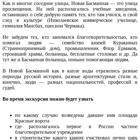
Как и многие соседние улицы, Новая Басманная — это улица
просвещения. На ней располагались учебные заведения,
оставивших о себе добрую память тех, кто там учился, и свой
след в культуре (Николаевское коммерческое училище,
гимназия Мансбах, пансион Чермака).
Не забудем тех, кто занимался благотворительностью, кто
помогал людям — семейство князей Куракиных
(Странноприимный дом), промышленник Флор Ермаков,
строивший храмы, больницы, бесплатные столовые и др. Да
тут же и Басманная больница, поныне помогающая людям.
В Новой Басманной как в капле воды отразились разные
периоды русской истории, разные архитектурные стили и,
конечно, люди — разных национальностей, профессий и
судеб.
Во время экскурсии можно будет узнать
по какому случаю возведены давшие имя площади
Красные ворота
где располагалось первое в России частное
благотворительное учреждение
в строительстве какого здания участвовал лично царь