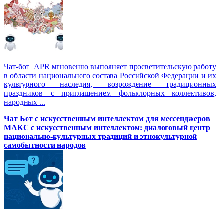
Чат-бот APR мгновенно выполняет просветительскую работу
в области национального состава Российской Федерации и их
культурного наследия, возрождение традиционных
праздников с приглашением фольклорных коллективов,
народных ...
Чат Бот с искусственным интеллектом для мессенджеров
МАКС с искусственным интеллектом: диалоговый центр
национально-культурных традиций и этнокультурной
самобытности народов