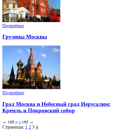
Подробнее
Грузины Москвы
Подробнее
Град Москва и Небесный град Иерусалим:
Кремль и Покровский собор
←
ctrl
«
»
ctrl
→
Страницы:
1
2
3
4