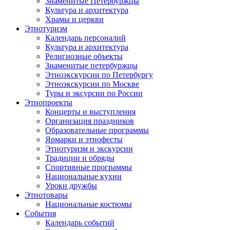
Знаменитые Петербуржцы
Культура и архитектура
Храмы и церкви
Этнотуризм
Календарь персоналий
Культура и архитектура
Религиозные объекты
Знаменитые петербуржцы
Этноэкскурсии по Петербургу
Этноэкскурсии по Москве
Туры и эксурсии по России
Этнопроекты
Концерты и выступления
Организация праздников
Образовательные программы
Ярмарки и этнофесты
Этнотуризм и экскурсии
Традиции и обряды
Спортивные программы
Национальные кухни
Уроки дружбы
Этнотовары
Национальные костюмы
События
Календарь событий