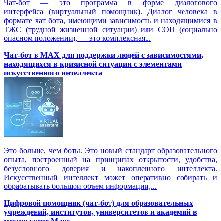
Чат-бот — это программа в форме диалогового
интерфейса (виртуальный помощник). Диалог человека в
формате чат бота, имеющими зависимость и находящимися в
ТЖС (трудной жизненной ситуации) или СОП (социально
опасном положении), — это комплексная...
Чат-бот в MAX для поддержки людей с зависимостями,
находящихся в кризисной ситуации с элементами
искусственного интеллекта
Это больше, чем боты. Это новый стандарт образовательного
опыта, построенный на принципах открытости, удобства,
безусловного доверия и накопленного интеллекта.
Искусственный интеллект может оперативно собирать и
обрабатывать большой объем информации,...
Цифровой помощник (чат-бот) для образовательных
учреждений, институтов, университетов и академий в
мессенджере Макс