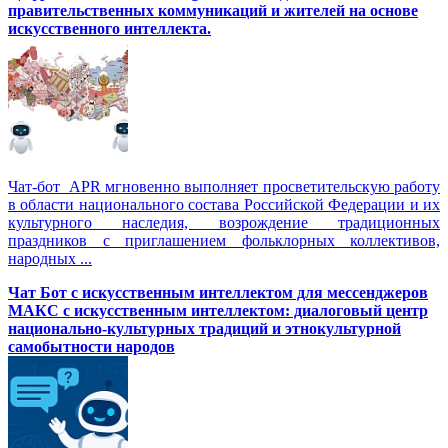
правительственных коммуникаций и жителей на основе
искусственного интеллекта.
Чат-бот APR мгновенно выполняет просветительскую работу
в области национального состава Российской Федерации и их
культурного наследия, возрождение традиционных
праздников с приглашением фольклорных коллективов,
народных ...
Чат Бот с искусственным интеллектом для мессенджеров
МАКС с искусственным интеллектом: диалоговый центр
национально-культурных традиций и этнокультурной
самобытности народов