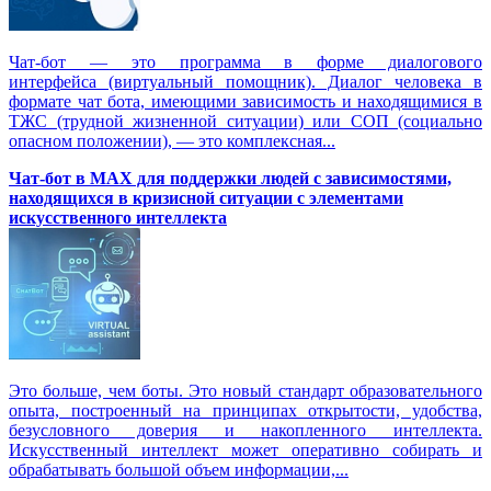
Чат-бот — это программа в форме диалогового
интерфейса (виртуальный помощник). Диалог человека в
формате чат бота, имеющими зависимость и находящимися в
ТЖС (трудной жизненной ситуации) или СОП (социально
опасном положении), — это комплексная...
Чат-бот в MAX для поддержки людей с зависимостями,
находящихся в кризисной ситуации с элементами
искусственного интеллекта
Это больше, чем боты. Это новый стандарт образовательного
опыта, построенный на принципах открытости, удобства,
безусловного доверия и накопленного интеллекта.
Искусственный интеллект может оперативно собирать и
обрабатывать большой объем информации,...