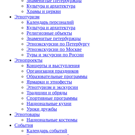
Знаменитые Петербуржцы
Культура и архитектура
Храмы и церкви
Этнотуризм
Календарь персоналий
Культура и архитектура
Религиозные объекты
Знаменитые петербуржцы
Этноэкскурсии по Петербургу
Этноэкскурсии по Москве
Туры и эксурсии по России
Этнопроекты
Концерты и выступления
Организация праздников
Образовательные программы
Ярмарки и этнофесты
Этнотуризм и экскурсии
Традиции и обряды
Спортивные программы
Национальные кухни
Уроки дружбы
Этнотовары
Национальные костюмы
События
Календарь событий