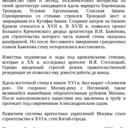
множество тайн и легенд. Исключительно интересны по
своей архитектуре находящиеся вдоль маршрута Боровицкая,
Троицкая, Угловая Арсенальная, Спасская башни.
Одновременно со стенами строился Троицкий мост и
защищавшая его Кутафья башня. Создание шатров на башнях
Кремля относится к XVII в. В XVIII в. появился проект
Большого Кремлевского дворца архитектора В.И. Баженова,
для строительства которого часть южной стены оказалась
разобранной. Но после бесславного завершения грандиозных
планов Баженова стену поторопились восстановить.
Известны подземелья и ходы под кремлевскими стенами,
которые в ХХ в. исследовал археолог И.Я. Стеллецкий.
Однако введенный строгий режим правительственной
резиденции не позволил ему довести работы до конца.
Вдоль восточной стены в начале XVI в. был вырыт «Алевизов
ров». Он соединил Москву-реку с Неглинкой, также
являвшейся важнейшим оборонительным рубежом Москвы.
После наполеоновского нашествия она заключена в трубу и
протекает под современным Александровским садом.
Развитием системы крепостных укреплений Москвы стало
строительство в XVI в. стен Китай-города.