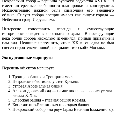
Покровский собор – вершина русского зодчества XVI в. Он
имеет интересные особенности планировки и конструкции.
Исключительно важной была символика его внешнего
облика. Силуэт собора воспринимался как силуэт города —
Небесного града Иерусалима.
Интересно сопоставить легенды и существующие
исторические сведения о создателях храма. В последующие
века облик собора несколько изменился, приняв привычный
нам вид. Нелишне напомнить, что в ХХ в. он едва не был
снесен строителями новой, «социалистической» Москвы.
Экскурсионные маршруты
Перечень объектов маршрута:
Троицкая башня и Троицкий мост.
Петровские бастионы у стен Кремля.
Угловая Арсенальная башня.
Александровский сад — памятник паркового искусства
начала XIX в.
Спасская башня – главная башня Кремля.
Константино-Еленинская проездная башня.
Покровский собор «на рву» (храм Василия Блаженного).