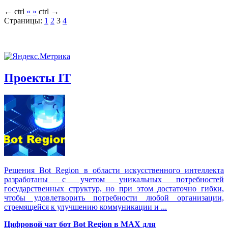
←
ctrl
«
»
ctrl
→
Страницы:
1
2
3
4
Проекты IT
Решения Вot Region в области искусственного интеллекта
разработаны с учетом уникальных потребностей
государственных структур, но при этом достаточно гибки,
чтобы удовлетворить потребности любой организации,
стремящейся к улучшению коммуникации и ...
Цифровой чат бот Вot Region в MAX для