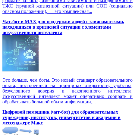
формате чат бота, имеющими зависимость и находящимися в
ТЖС (трудной жизненной ситуации) или СОП (социально
опасном положении), — это комплексная...
Чат-бот в MAX для поддержки людей с зависимостями,
находящихся в кризисной ситуации с элементами
искусственного интеллекта
Это больше, чем боты. Это новый стандарт образовательного
опыта, построенный на принципах открытости, удобства,
безусловного доверия и накопленного интеллекта.
Искусственный интеллект может оперативно собирать и
обрабатывать большой объем информации,...
Цифровой помощник (чат-бот) для образовательных
учреждений, институтов, университетов и академий в
мессенджере Макс