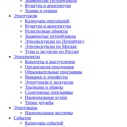
Знаменитые Петербуржцы
Культура и архитектура
Храмы и церкви
Этнотуризм
Календарь персоналий
Культура и архитектура
Религиозные объекты
Знаменитые петербуржцы
Этноэкскурсии по Петербургу
Этноэкскурсии по Москве
Туры и эксурсии по России
Этнопроекты
Концерты и выступления
Организация праздников
Образовательные программы
Ярмарки и этнофесты
Этнотуризм и экскурсии
Традиции и обряды
Спортивные программы
Национальные кухни
Уроки дружбы
Этнотовары
Национальные костюмы
События
Календарь событий