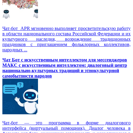
Чат-бот APR мгновенно выполняет просветительскую работу
в области национального состава Российской Федерации и их
культурного наследия, возрождение традиционных
праздников с приглашением фольклорных коллективов,
народных ...
Чат Бот с искусственным интеллектом для мессенджеров
МАКС с искусственным интеллектом: диалоговый центр
национально-культурных традиций и этнокультурной
самобытности народов
Чат-бот — это программа в форме диалогового
интерфейса (виртуальный помощник). Диалог человека в