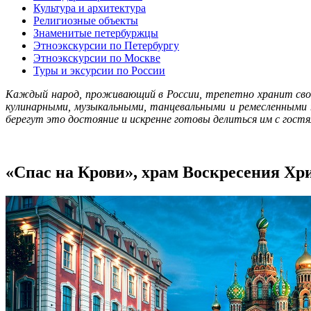
Культура и архитектура
Религиозные объекты
Знаменитые петербуржцы
Этноэкскурсии по Петербургу
Этноэкскурсии по Москве
Туры и эксурсии по России
Каждый народ, проживающий в России, трепетно хранит сво
кулинарными, музыкальными, танцевальными и ремесленными
берегут это достояние и искренне готовы делиться им с гос
«Спас на Крови», храм Воскресения Хр