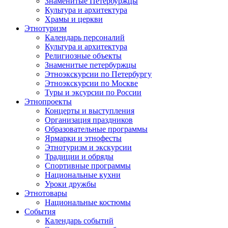
Знаменитые Петербуржцы
Культура и архитектура
Храмы и церкви
Этнотуризм
Календарь персоналий
Культура и архитектура
Религиозные объекты
Знаменитые петербуржцы
Этноэкскурсии по Петербургу
Этноэкскурсии по Москве
Туры и эксурсии по России
Этнопроекты
Концерты и выступления
Организация праздников
Образовательные программы
Ярмарки и этнофесты
Этнотуризм и экскурсии
Традиции и обряды
Спортивные программы
Национальные кухни
Уроки дружбы
Этнотовары
Национальные костюмы
События
Календарь событий