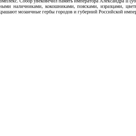
плекс. Собор увековечил память императора Александра II (уб
ными наличниками, кокошниками, поясками, изразцами, цвет
крашают мозаичные гербы городов и губерний Российской импе