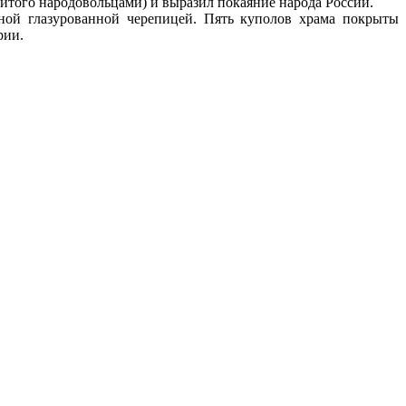
итого народовольцами) и выразил покаяние народа России.
ной глазурованной черепицей. Пять куполов храма покрыты
рии.