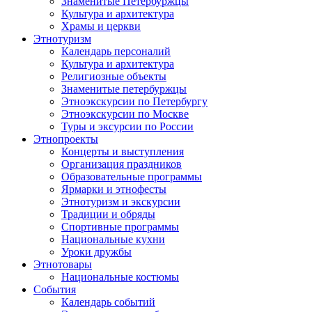
Знаменитые Петербуржцы
Культура и архитектура
Храмы и церкви
Этнотуризм
Календарь персоналий
Культура и архитектура
Религиозные объекты
Знаменитые петербуржцы
Этноэкскурсии по Петербургу
Этноэкскурсии по Москве
Туры и эксурсии по России
Этнопроекты
Концерты и выступления
Организация праздников
Образовательные программы
Ярмарки и этнофесты
Этнотуризм и экскурсии
Традиции и обряды
Спортивные программы
Национальные кухни
Уроки дружбы
Этнотовары
Национальные костюмы
События
Календарь событий