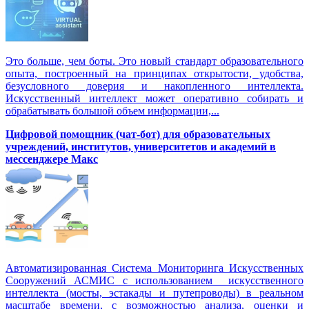
Это больше, чем боты. Это новый стандарт образовательного
опыта, построенный на принципах открытости, удобства,
безусловного доверия и накопленного интеллекта.
Искусственный интеллект может оперативно собирать и
обрабатывать большой объем информации,...
Цифровой помощник (чат-бот) для образовательных
учреждений, институтов, университетов и академий в
мессенджере Макс
Автоматизированная Система Мониторинга Искусственных
Сооружений АСМИС с использованием искусственного
интеллекта (мосты, эстакады и путепроводы) в реальном
масштабе времени, с возможностью анализа, оценки и