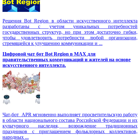
Решения Вot Region в области искусственного интеллекта
разработаны с учетом уникальных потребностей
государственных структур, но при этом достаточно гибки,
чтобы удовлетворить потребности любой организации,
стремящейся к улучшению коммуникации и ...
Цифровой чат бот Вot Region в MAX для
правительственных коммуникаций и жителей на основе
искусственного интеллекта.
Чат-бот APR мгновенно выполняет просветительскую работу
в области национального состава Российской Федерации и их
культурного наследия, возрождение традиционных
праздников с приглашением фольклорных коллективов,
народных ...