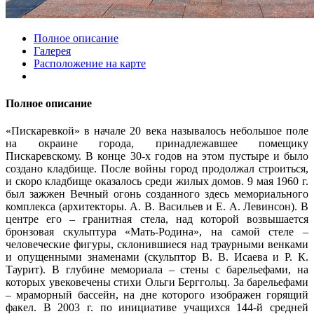
Полное описание
Галерея
Расположение на карте
Полное описание
«Пискаревкой» в начале 20 века называлось небольшое поле
на окраине города, принадлежавшее помещику
Пискаревскому. В конце 30-х годов на этом пустыре и было
создано кладбище. После войны город продолжал строиться,
и скоро кладбище оказалось среди жилых домов. 9 мая 1960 г.
был зажжен Вечный огонь созданного здесь мемориального
комплекса (архитекторы. А. В. Васильев и Е. А. Левинсон). В
центре его – гранитная стела, над которой возвышается
бронзовая скульптура «Мать-Родина», на самой стеле –
человеческие фигуры, склонившиеся над траурными венками
и опущенными знаменами (скульптор В. В. Исаева и Р. К.
Таурит). В глубине мемориала – стены с барельефами, на
которых увековечены стихи
Ольги Берггольц
. За барельефами
– мраморный бассейн, на дне которого изображен горящий
факел. В 2003 г. по инициативе учащихся 144-й средней