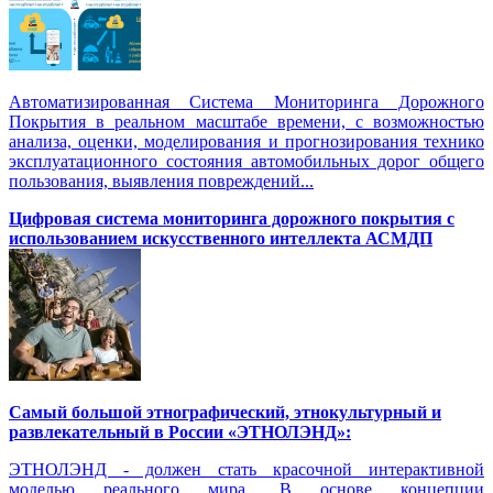
Автоматизированная Система Мониторинга Дорожного
Покрытия в реальном масштабе времени, с возможностью
анализа, оценки, моделирования и прогнозирования технико
эксплуатационного состояния автомобильных дорог общего
пользования, выявления повреждений...
Цифровая система мониторинга дорожного покрытия с
использованием искусственного интеллекта АСМДП
Самый большой этнографический, этнокультурный и
развлекательный в России «ЭТНОЛЭНД»:
ЭТНОЛЭНД - должен стать красочной интерактивной
моделью реального мира. В основе концепции