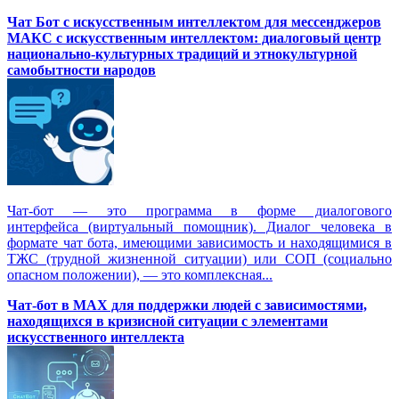
Чат Бот с искусственным интеллектом для мессенджеров
МАКС с искусственным интеллектом: диалоговый центр
национально-культурных традиций и этнокультурной
самобытности народов
Чат-бот — это программа в форме диалогового
интерфейса (виртуальный помощник). Диалог человека в
формате чат бота, имеющими зависимость и находящимися в
ТЖС (трудной жизненной ситуации) или СОП (социально
опасном положении), — это комплексная...
Чат-бот в MAX для поддержки людей с зависимостями,
находящихся в кризисной ситуации с элементами
искусственного интеллекта