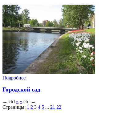
Подробнее
Городской сад
←
ctrl
«
»
ctrl
→
Страницы:
1
2
3
4
5
...
21
22