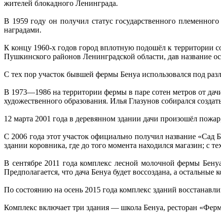
жителей блокадного Ленинграда.
В 1959 году он получил статус государственного племенного
наградами.
К концу 1960-х годов город вплотную подошёл к территории сов
Пушкинского районов Ленинградской области, дав название ос
С тех пор участок бывшей фермы Бенуа использовался под ра
В 1973—1986 на территории фермы в паре сотен метров от дач
художественного образования. Илья Глазунов собирался создат
12 марта 2001 года в деревянном здании дачи произошёл пожар,
С 2006 года этот участок официально получил название «Сад 
здании коровника, где до того момента находился магазин; с те
В сентябре 2011 года комплекс лесной молочной фермы Бену
Предполагается, что дача Бенуа будет воссоздана, а остальные
По состоянию на осень 2015 года комплекс зданий восстанавлив
Комплекс включает три здания — школа Бенуа, ресторан «Фер