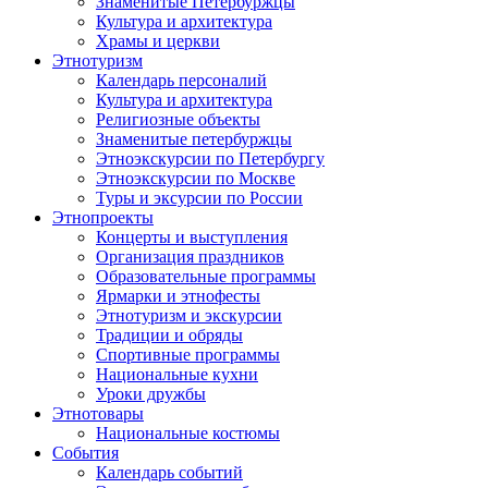
Знаменитые Петербуржцы
Культура и архитектура
Храмы и церкви
Этнотуризм
Календарь персоналий
Культура и архитектура
Религиозные объекты
Знаменитые петербуржцы
Этноэкскурсии по Петербургу
Этноэкскурсии по Москве
Туры и эксурсии по России
Этнопроекты
Концерты и выступления
Организация праздников
Образовательные программы
Ярмарки и этнофесты
Этнотуризм и экскурсии
Традиции и обряды
Спортивные программы
Национальные кухни
Уроки дружбы
Этнотовары
Национальные костюмы
События
Календарь событий