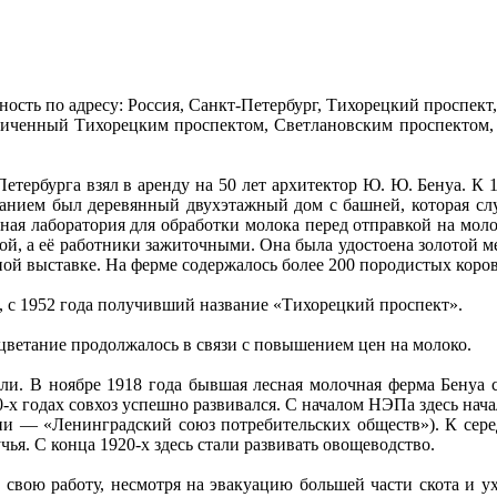
ость по адресу: Россия, Санкт-Петербург, Тихорецкий проспект
ниченный Тихорецким проспектом, Светлановским проспектом,
етербурга взял в аренду на 50 лет архитектор Ю. Ю. Бенуа. К 
данием был деревянный двухэтажный дом с башней, которая с
енная лаборатория для обработки молока перед отправкой на мо
овой, а её работники зажиточными. Она была удостоена золотой 
й выставке. На ферме содержалось более 200 породистых коров
 с 1952 года получивший название «Тихорецкий проспект».
оцветание продолжалось в связи с повышением цен на молоко.
и. В ноябре 1918 года бывшая лесная молочная ферма Бенуа 
-х годах совхоз успешно развивался. С началом НЭПа здесь нача
ии — «Ленинградский союз потребительских обществ»). К серед
я. С конца 1920-х здесь стали развивать овощеводство.
 свою работу, несмотря на эвакуацию большей части скота и у