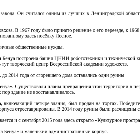
 завода. Он считался одним из лучших в Ленинградской облас
хоза. В 1967 году было принято решение о его переезде, к 1968
нованному здесь посёлку Лесное.
зличные общественные нужды.
и Бенуа построена башня ЦНИИ робототехники и технической ки
ь тут творческий центр Всероссийской академии художеств.
 до 2014 года от сгоревшего дома оставались одни руины.
Бенуа». Существовали планы превращения этой территории в пе
х пор здание не восстанавливалось.
а, включающий четыре здания, был продан на торгах. Победите
 корпуса отреставрированы. В 2014 году руины были расчищены с
ается и с сентября 2015 года здесь открыто «Культурное простра
ма Бенуа» и маленький административный корпус.