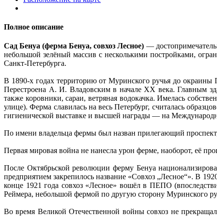
Полное описание
Сад Бенуа (ферма Бенуа, совхоз Лесное)
— достопримечательн
небольшой зелёный массив с несколькими постройками, огра
Санкт-Петербурга.
В 1890-х годах территорию от Муринского ручья до окраины П
Перестроена А. И. Владовским в начале XX века. Главным з
также коровники, сараи, ветряная водокачка. Имелась собств
улице). Ферма славилась на весь Петербург, считалась образц
гигиенической выставке и высшей награды — на Международно
По имени владельца фермы был назван прилегающий проспект,
Первая мировая война не нанесла урон ферме, наоборот, её пр
После Октябрьской революции ферму Бенуа национализировал
предприятием закрепилось название «Совхоз „Лесное“». В 1920
конце 1921 года совхоз «Лесное» вошёл в ПЕПО (впоследств
Реймера, небольшой фермой по другую сторону Муринского ручь
Во время Великой Отечественной войны совхоз не прекращал