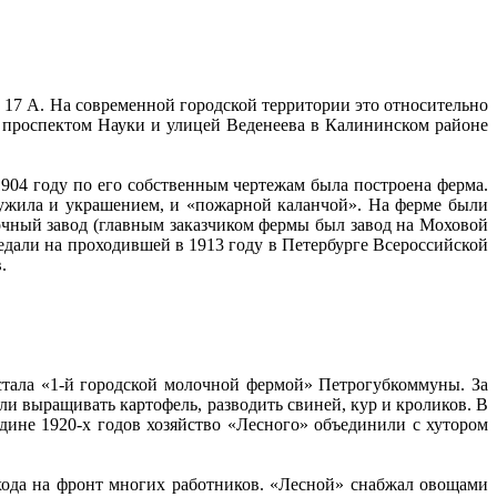
, 17 А. На современной городской территории это относительно
 проспектом Науки и улицей Веденеева в Калининском районе
1904 году по его собственным чертежам была построена ферма.
лужила и украшением, и «пожарной каланчой». На ферме были
лочный завод (главным заказчиком фермы был завод на Моховой
медали на проходившей в 1913 году в Петербурге Всероссийской
.
стала «1-й городской молочной фермой» Петрогубкоммуны. За
ли выращивать картофель, разводить свиней, кур и кроликов. В
ине 1920-х годов хозяйство «Лесного» объединили с хутором
хода на фронт многих работников. «Лесной» снабжал овощами