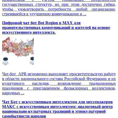
государственных структур, но при этом достаточно гибки,
чтобы удовлетворить потребности любой организации,
стремящейся к улучшению коммуникации и ...
Цифровой чат бот Вot Region в MAX для
правительственных коммуникаций и жителей на основе
искусственного интеллекта.
Чат-бот APR мгновенно выполняет просветительскую работу
в области национального состава Российской Федерации и их
культурного наследия, возрождение традиционных
праздников с приглашением фольклорных коллективов,
народных ...
Чат Бот с искусственным интеллектом для мессенджеров
МАКС с искусственным интеллектом: диалоговый центр
национально-культурных традиций и этнокультурной
самобытности народов