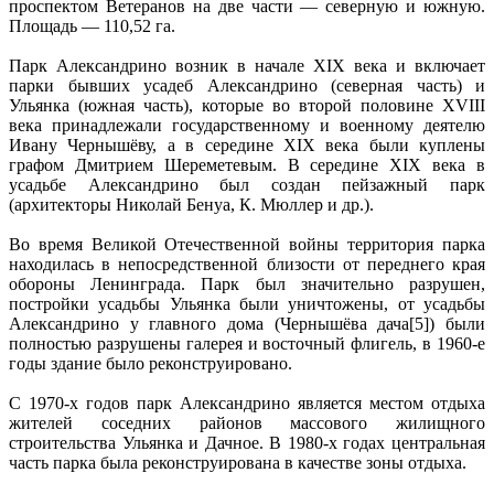
проспектом Ветеранов на две части — северную и южную.
Площадь — 110,52 га.
Парк Александрино возник в начале XIX века и включает
парки бывших усадеб Александрино (северная часть) и
Ульянка (южная часть), которые во второй половине XVIII
века принадлежали государственному и военному деятелю
Ивану Чернышёву, а в середине XIX века были куплены
графом Дмитрием Шереметевым. В середине XIX века в
усадьбе Александрино был создан пейзажный парк
(архитекторы Николай Бенуа, К. Мюллер и др.).
Во время Великой Отечественной войны территория парка
находилась в непосредственной близости от переднего края
обороны Ленинграда. Парк был значительно разрушен,
постройки усадьбы Ульянка были уничтожены, от усадьбы
Александрино у главного дома (Чернышёва дача[5]) были
полностью разрушены галерея и восточный флигель, в 1960-е
годы здание было реконструировано.
С 1970-х годов парк Александрино является местом отдыха
жителей соседних районов массового жилищного
строительства Ульянка и Дачное. В 1980-х годах центральная
часть парка была реконструирована в качестве зоны отдыха.