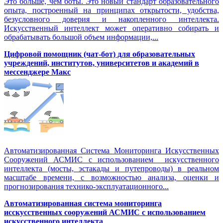
Это больше, чем боты. Это новый стандарт образовательного
опыта, построенный на принципах открытости, удобства,
безусловного доверия и накопленного интеллекта.
Искусственный интеллект может оперативно собирать и
обрабатывать большой объем информации,...
Цифровой помощник (чат-бот) для образовательных
учреждений, институтов, университетов и академий в
мессенджере Макс
Автоматизированная Система Мониторинга Искусственных
Сооружений АСМИС с использованием искусственного
интеллекта (мосты, эстакады и путепроводы) в реальном
масштабе времени, с возможностью анализа, оценки и
прогнозирования технико-эксплуатационного...
Автоматизированная система мониторинга
исскусственных сооружений АСМИС с использованием
искусственного интеллекта