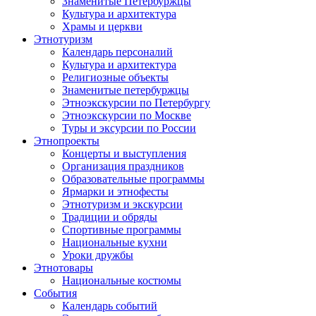
Знаменитые Петербуржцы
Культура и архитектура
Храмы и церкви
Этнотуризм
Календарь персоналий
Культура и архитектура
Религиозные объекты
Знаменитые петербуржцы
Этноэкскурсии по Петербургу
Этноэкскурсии по Москве
Туры и эксурсии по России
Этнопроекты
Концерты и выступления
Организация праздников
Образовательные программы
Ярмарки и этнофесты
Этнотуризм и экскурсии
Традиции и обряды
Спортивные программы
Национальные кухни
Уроки дружбы
Этнотовары
Национальные костюмы
События
Календарь событий