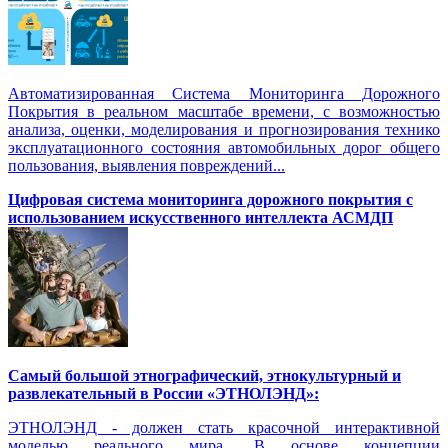
Автоматизированная Система Мониторинга Дорожного
Покрытия в реальном масштабе времени, с возможностью
анализа, оценки, моделирования и прогнозирования технико
эксплуатационного состояния автомобильных дорог общего
пользования, выявления повреждений...
Цифровая система мониторинга дорожного покрытия с
использованием искусственного интеллекта АСМДП
Самый большой этнографический, этнокультурный и
развлекательный в России «ЭТНОЛЭНД»:
ЭТНОЛЭНД - должен стать красочной интерактивной
моделью реального мира. В основе концепции