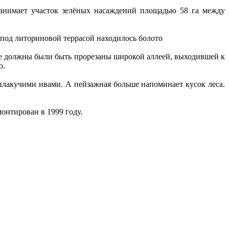
анимает участок зелёных насаждений площадью 58 га между
 под литориновой террасой находилось болото
обе должны были быть прорезаны широкой аллеей, выходившей к
о.
плакучими ивами. А пейзажная больше напоминает кусок леса.
онтирован в 1999 году.