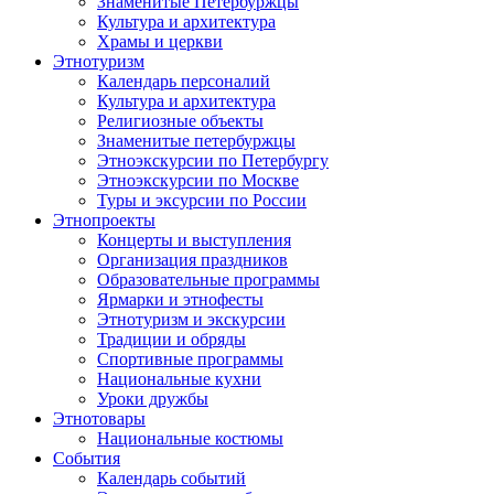
Знаменитые Петербуржцы
Культура и архитектура
Храмы и церкви
Этнотуризм
Календарь персоналий
Культура и архитектура
Религиозные объекты
Знаменитые петербуржцы
Этноэкскурсии по Петербургу
Этноэкскурсии по Москве
Туры и эксурсии по России
Этнопроекты
Концерты и выступления
Организация праздников
Образовательные программы
Ярмарки и этнофесты
Этнотуризм и экскурсии
Традиции и обряды
Спортивные программы
Национальные кухни
Уроки дружбы
Этнотовары
Национальные костюмы
События
Календарь событий