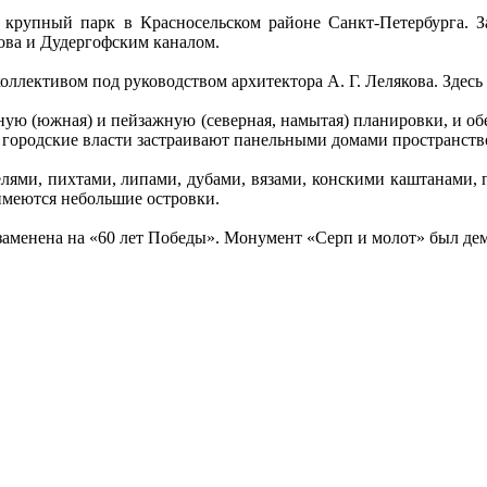
крупный парк в Красносельском районе Санкт-Петербурга. З
ова и Дудергофским каналом.
оллективом под руководством архитектора А. Г. Лелякова. Здесь
рную (южная) и пейзажную (северная, намытая) планировки, и 
 городские власти застраивают панельными домами пространств
ями, пихтами, липами, дубами, вязами, конскими каштанами, 
имеются небольшие островки.
заменена на «60 лет Победы». Монумент «Серп и молот» был дем