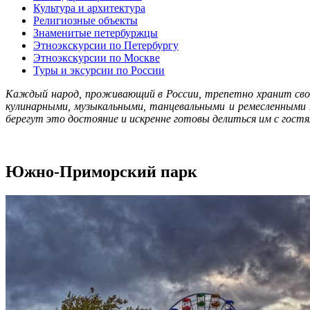
Культура и архитектура
Религиозные объекты
Знаменитые петербуржцы
Этноэкскурсии по Петербургу
Этноэкскурсии по Москве
Туры и эксурсии по России
Каждый народ, проживающий в России, трепетно хранит сво
кулинарными, музыкальными, танцевальными и ремесленными
берегут это достояние и искренне готовы делиться им с гос
Южно-Приморский парк