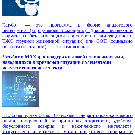
Чат-бот — это программа в форме диалогового
интерфейса (виртуальный помощник). Диалог человека в
формате чат бота, имеющими зависимость и находящимися в
ТЖС (трудной жизненной ситуации) или СОП (социально
опасном положении), — это комплексная...
Чат-бот в MAX для поддержки людей с зависимостями,
находящихся в кризисной ситуации с элементами
искусственного интеллекта
Это больше, чем боты. Это новый стандарт образовательного
опыта, построенный на принципах открытости, удобства,
безусловного доверия и накопленного интеллекта.
Искусственный интеллект может оперативно собирать и