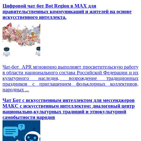
Цифровой чат бот Вot Region в MAX для
правительственных коммуникаций и жителей на основе
искусственного интеллекта.
Чат-бот APR мгновенно выполняет просветительскую работу
в области национального состава Российской Федерации и их
культурного наследия, возрождение традиционных
праздников с приглашением фольклорных коллективов,
народных ...
Чат Бот с искусственным интеллектом для мессенджеров
МАКС с искусственным интеллектом: диалоговый центр
национально-культурных традиций и этнокультурной
самобытности народов