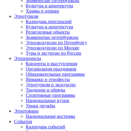
Знаменитые Петербуржцы
Культура и архитектура
Храмы и церкви
Этнотуризм
Календарь персоналий
Культура и архитектура
Религиозные объекты
Знаменитые петербуржцы
Этноэкскурсии по Петербургу
Этноэкскурсии по Москве
Туры и эксурсии по России
Этнопроекты
Концерты и выступления
Организация праздников
Образовательные программы
Ярмарки и этнофесты
Этнотуризм и экскурсии
Традиции и обряды
Спортивные программы
Национальные кухни
Уроки дружбы
Этнотовары
Национальные костюмы
События
Календарь событий