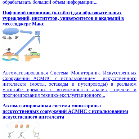
обрабатывать большой объем информации,...
Цифровой помощник (чат-бот) для образовательных
учреждений, институтов, университетов и академий в
мессенджере Макс
Автоматизированная Система Мониторинга Искусственных
Сооружений АСМИС с использованием искусственного
интеллекта (мосты, эстакады и путепроводы) в реальном
масштабе времени, с возможностью анализа, оценки и
прогнозирования технико-эксплуатационного...
Автоматизированная система мониторинга
исскусственных сооружений АСМИС с использованием
искусственного интеллекта