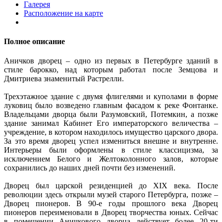
Галерея
Расположение на карте
Полное описание
Аничков дворец – одно из первых в Петербурге зданий в
стиле барокко, над которым работал после Земцова и
Дмитриева знаменитый Растрелли.
Трехэтажное здание с двумя флигелями и куполами в форме
луковиц было возведено главным фасадом к реке Фонтанке.
Владельцами дворца были Разумовский, Потемкин, а позже
здание занимал Кабинет Его императорского величества –
учреждение, в котором находилось имущество царского двора.
За это время дворец успел измениться внешне и внутренне.
Интерьеры были оформлены в стиле классицизма, за
исключением Белого и Желтоколонного залов, которые
сохранились до наших дней почти без изменений.
Дворец был царской резиденцией до XIX века. После
революции здесь открыли музей старого Петербурга, позже –
Дворец пионеров. В 90-е годы прошлого века Дворец
пионеров переименовали в Дворец творчества юных. Сейчас
в помещении Аничкового дворца действует более 20-ти