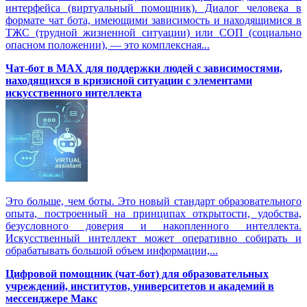
интерфейса (виртуальный помощник). Диалог человека в
формате чат бота, имеющими зависимость и находящимися в
ТЖС (трудной жизненной ситуации) или СОП (социально
опасном положении), — это комплексная...
Чат-бот в MAX для поддержки людей с зависимостями,
находящихся в кризисной ситуации с элементами
искусственного интеллекта
Это больше, чем боты. Это новый стандарт образовательного
опыта, построенный на принципах открытости, удобства,
безусловного доверия и накопленного интеллекта.
Искусственный интеллект может оперативно собирать и
обрабатывать большой объем информации,...
Цифровой помощник (чат-бот) для образовательных
учреждений, институтов, университетов и академий в
мессенджере Макс