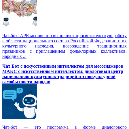
Чат-бот APR мгновенно выполняет просветительскую работу
в области национального состава Российской Федерации и их
культурного наследия, возрождение традиционных
праздников с приглашением фольклорных коллективов,
народных ...
Чат Бот с искусственным интеллектом для мессенджеров
МАКС с искусственным интеллектом: диалоговый центр
национально-культурных традиций и этнокультурной
самобытности народов
Чат-бот — это программа в форме диалогового