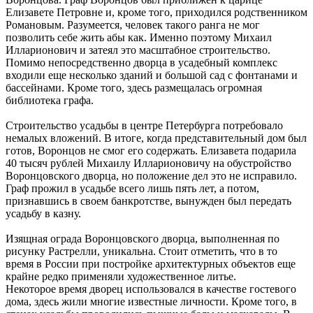
Елизавете Петровне и, кроме того, приходился родственником
Романовым. Разумеется, человек такого ранга не мог
позволить себе жить абы как. Именно поэтому Михаил
Илларионович и затеял это масштабное строительство.
Помимо непосредственно дворца в усадебный комплекс
входили еще несколько зданий и большой сад с фонтанами и
бассейнами. Кроме того, здесь размещалась огромная
библиотека графа.
Строительство усадьбы в центре Петербурга потребовало
немалых вложений. В итоге, когда представительный дом был
готов, Воронцов не смог его содержать. Елизавета подарила
40 тысяч рублей Михаилу Илларионовичу на обустройство
Воронцовского дворца, но положение дел это не исправило.
Граф прожил в усадьбе всего лишь пять лет, а потом,
признавшись в своем банкротстве, вынужден был передать
усадьбу в казну.
Изящная ограда Воронцовского дворца, выполненная по
рисунку Растрелли, уникальна. Стоит отметить, что в то
время в России при постройке архитектурных объектов еще
крайне редко применяли художественное литье.
Некоторое время дворец использовался в качестве гостевого
дома, здесь жили многие известные личности. Кроме того, в