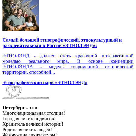
Самый большой этнографический, этнокультурный и
развлекательный в России «ЭТНОЛЭНД»:
ЭТНОЛЭНД - должен стать красочной интерактивной
моделью реального мира. В основе концепции
ЭТНОЛЭНДА - модель современной исторической
территории, способной...
Этнографический парк «ЭТНОЛЭНД»
Петербург - это:
Многонациональная столица!
Город великих подвигов!
Хранитель великой истории!
Родина великих людей!
Жемчужина архитектуры!