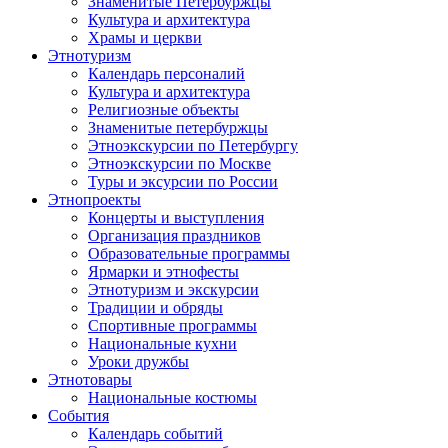
Знаменитые Петербуржцы
Культура и архитектура
Храмы и церкви
Этнотуризм
Календарь персоналий
Культура и архитектура
Религиозные объекты
Знаменитые петербуржцы
Этноэкскурсии по Петербургу
Этноэкскурсии по Москве
Туры и эксурсии по России
Этнопроекты
Концерты и выступления
Организация праздников
Образовательные программы
Ярмарки и этнофесты
Этнотуризм и экскурсии
Традиции и обряды
Спортивные программы
Национальные кухни
Уроки дружбы
Этнотовары
Национальные костюмы
События
Календарь событий