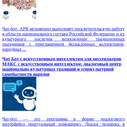
Чат-бот APR мгновенно выполняет просветительскую работу
в области национального состава Российской Федерации и их
культурного наследия, возрождение традиционных
праздников с приглашением фольклорных коллективов,
народных ...
Чат Бот с искусственным интеллектом для мессенджеров
МАКС с искусственным интеллектом: диалоговый центр
национально-культурных традиций и этнокультурной
самобытности народов
Чат-бот — это программа в форме диалогового
интерфейса (виртуальный помощник). Диалог человека в