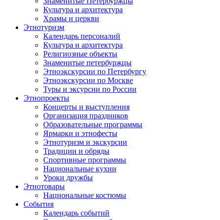
Знаменитые Петербуржцы
Культура и архитектура
Храмы и церкви
Этнотуризм
Календарь персоналий
Культура и архитектура
Религиозные объекты
Знаменитые петербуржцы
Этноэкскурсии по Петербургу
Этноэкскурсии по Москве
Туры и эксурсии по России
Этнопроекты
Концерты и выступления
Организация праздников
Образовательные программы
Ярмарки и этнофесты
Этнотуризм и экскурсии
Традиции и обряды
Спортивные программы
Национальные кухни
Уроки дружбы
Этнотовары
Национальные костюмы
События
Календарь событий