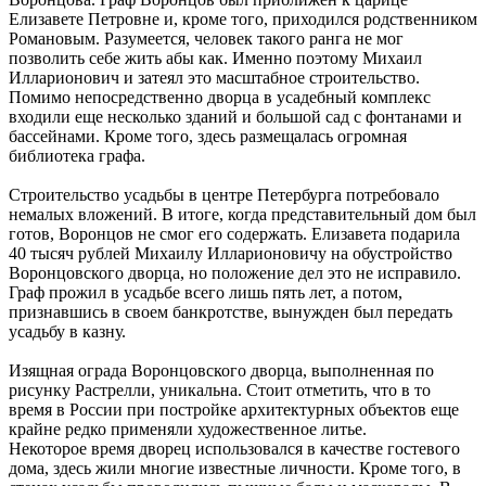
Елизавете Петровне и, кроме того, приходился родственником
Романовым. Разумеется, человек такого ранга не мог
позволить себе жить абы как. Именно поэтому Михаил
Илларионович и затеял это масштабное строительство.
Помимо непосредственно дворца в усадебный комплекс
входили еще несколько зданий и большой сад с фонтанами и
бассейнами. Кроме того, здесь размещалась огромная
библиотека графа.
Строительство усадьбы в центре Петербурга потребовало
немалых вложений. В итоге, когда представительный дом был
готов, Воронцов не смог его содержать. Елизавета подарила
40 тысяч рублей Михаилу Илларионовичу на обустройство
Воронцовского дворца, но положение дел это не исправило.
Граф прожил в усадьбе всего лишь пять лет, а потом,
признавшись в своем банкротстве, вынужден был передать
усадьбу в казну.
Изящная ограда Воронцовского дворца, выполненная по
рисунку Растрелли, уникальна. Стоит отметить, что в то
время в России при постройке архитектурных объектов еще
крайне редко применяли художественное литье.
Некоторое время дворец использовался в качестве гостевого
дома, здесь жили многие известные личности. Кроме того, в