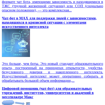
формате чат бота, имеющими зависимость и находящимися в
ТЖС (трудной жизненной ситуации) или СОП (социально
опасном положении), — это комплексная...
Чат-бот в MAX для поддержки людей с зависимостями,
находящихся в кризисной ситуации с элементами
искусственного интеллекта
Это больше, чем боты. Это новый стандарт образовательного
опыта, построенный на принципах открытости, удобства,
безусловного доверия и накопленного интеллекта.
Искусственный интеллект может оперативно собирать и
обрабатывать большой объем информации,...
Цифровой помощник (чат-бот) для образовательных
учреждений, институтов, университетов и академий в
мессенджере Макс