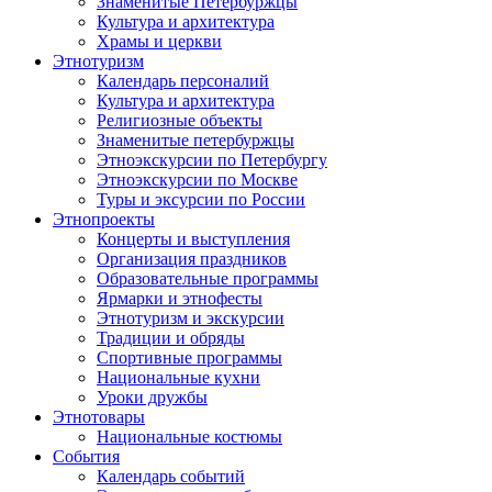
Знаменитые Петербуржцы
Культура и архитектура
Храмы и церкви
Этнотуризм
Календарь персоналий
Культура и архитектура
Религиозные объекты
Знаменитые петербуржцы
Этноэкскурсии по Петербургу
Этноэкскурсии по Москве
Туры и эксурсии по России
Этнопроекты
Концерты и выступления
Организация праздников
Образовательные программы
Ярмарки и этнофесты
Этнотуризм и экскурсии
Традиции и обряды
Спортивные программы
Национальные кухни
Уроки дружбы
Этнотовары
Национальные костюмы
События
Календарь событий