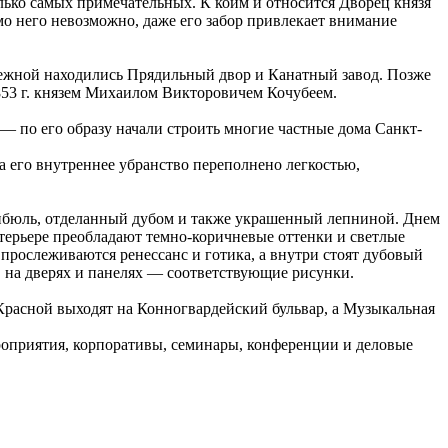
олько самых примечательных. К коим и относится Дворец князя
о него невозможно, даже его забор привлекает внимание
бережной находились Прядильный двор и Канатный завод. Позже
853 г. князем Михаилом Викторовичем Кочубеем.
— по его образу начали строить многие частные дома Санкт-
а его внутреннее убранство переполнено легкостью,
тибюль, отделанный дубом и также украшенный лепниной. Днем
терьере преобладают темно-коричневые оттенки и светлые
е прослеживаются ренессанс и готика, а внутри стоят дубовый
м, на дверях и панелях — соответствующие рисунки.
 Красной выходят на Конногвардейский бульвар, а Музыкальная
ероприятия, корпоративы, семинары, конференции и деловые