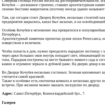
Северная столица России богата на достопримечательности. Их
Кочубея — роскошное строение, ставшее архитектурным памятн
своими бюстами мавританок (поэтому иногда здание называют
Там, где сегодня стоит Дворец Кочубея, несколько столетий н
предприятия закрылись, канал был засыпан, и на освободивше
Особняк Кочубея в мгновение ока превратился в популярнейшее
Петербурга.
Архитектурный памятник пропитан духом эпохи Ренессанса, но 
изяществом и величием.
Чтобы попасть в дом, нужно преодолеть парадную лестницу с
через арки больших окон внутрь попадает свет, обнажающий 
тона. Парадная построена на месте бывшего зимнего сада и сег
камин и огромное зеркало в дубовой раме. На дверях декор в 
Во Дворце Кочубея несколько гостиных: Зеленая напоминает шк
считается самой красивой.
Также в особняке есть охотничья комната и несколько других
встречи. При желании можно заказать экскурсию по дворцу.
Адрес
: Санкт-Петербург, Конногвардейский бул., 7.
Галерея