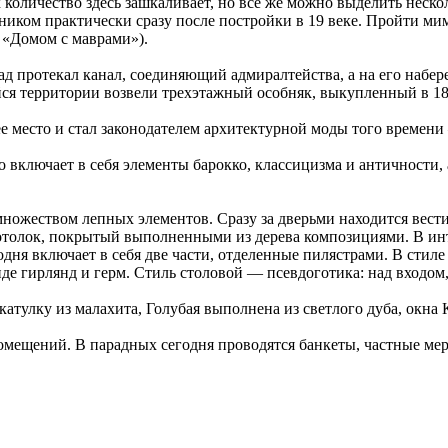
 количество здесь зашкаливает, но все же можно выделить неск
иком практически сразу после постройки в 19 веке. Пройти мим
 «Домом с маврами»).
азад протекал канал, соединяющий адмиралтейства, а на его на
йся территории возвели трехэтажный особняк, выкупленный в 1
 место и стал законодателем архитектурной моды того времени 
включает в себя элементы барокко, классицизма и античности, 
 множеством лепных элементов. Сразу за дверьми находится вес
потолок, покрытый выполненными из дерева композициями. В ин
одня включает в себя две части, отделенные пилястрами. В стил
виде гирлянд и герм. Стиль столовой — псевдоготика: над входо
атулку из малахита, Голубая выполнена из светлого дуба, окна
 помещений. В парадных сегодня проводятся банкеты, частные м