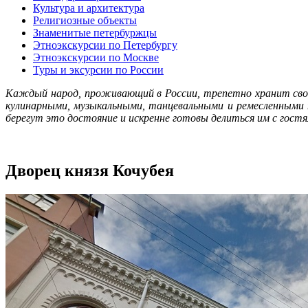
Культура и архитектура
Религиозные объекты
Знаменитые петербуржцы
Этноэкскурсии по Петербургу
Этноэкскурсии по Москве
Туры и эксурсии по России
Каждый народ, проживающий в России, трепетно хранит сво
кулинарными, музыкальными, танцевальными и ремесленными
берегут это достояние и искренне готовы делиться им с гос
Дворец князя Кочубея