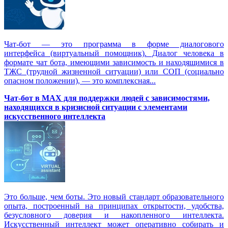
Чат-бот — это программа в форме диалогового
интерфейса (виртуальный помощник). Диалог человека в
формате чат бота, имеющими зависимость и находящимися в
ТЖС (трудной жизненной ситуации) или СОП (социально
опасном положении), — это комплексная...
Чат-бот в MAX для поддержки людей с зависимостями,
находящихся в кризисной ситуации с элементами
искусственного интеллекта
Это больше, чем боты. Это новый стандарт образовательного
опыта, построенный на принципах открытости, удобства,
безусловного доверия и накопленного интеллекта.
Искусственный интеллект может оперативно собирать и