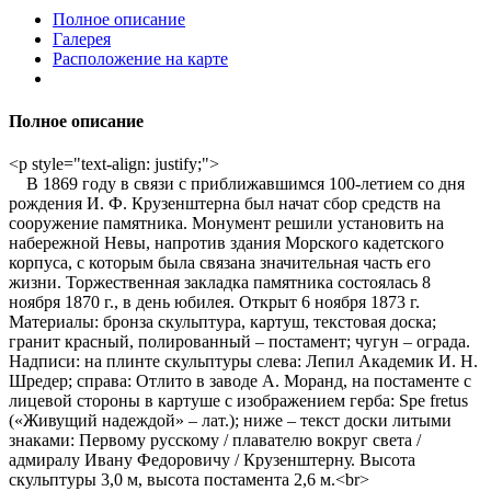
Полное описание
Галерея
Расположение на карте
Полное описание
<p style="text-align: justify;">
В 1869 году в связи с приближавшимся 100-летием со дня
рождения И. Ф. Крузенштерна был начат сбор средств на
сооружение памятника. Монумент решили установить на
набережной Невы, напротив здания Морского кадетского
корпуса, с которым была связана значительная часть его
жизни. Торжественная закладка памятника состоялась 8
ноября 1870 г., в день юбилея. Открыт 6 ноября 1873 г.
Материалы: бронза скульптура, картуш, текстовая доска;
гранит красный, полированный – постамент; чугун – ограда.
Надписи: на плинте скульптуры слева: Лепил Академик И. Н.
Шредер; справа: Отлито в заводе А. Моранд, на постаменте с
лицевой стороны в картуше с изображением герба: Spe fretus
(«Живущий надеждой» – лат.); ниже – текст доски литыми
знаками: Первому русскому / плавателю вокруг света /
адмиралу Ивану Федоровичу / Крузенштерну. Высота
скульптуры 3,0 м, высота постамента 2,6 м.<br>