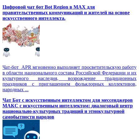
Цифровой чат бот Вot Region в MAX для
правительственных коммуникаций и жителей на основе
искусственного интеллекта.
Чат-бот APR мгновенно выполняет просветительскую работу
в области национального состава Российской Федерации и их
культурного наследия, возрождение традиционных
праздников с приглашением фольклорных коллективов,
народных ...
Чат Бот с искусственным интеллектом для мессенджеров
МАКС с искусственным интеллектом: диалоговый центр
национально-культурных традиций и этнокультурной
самобытности народов