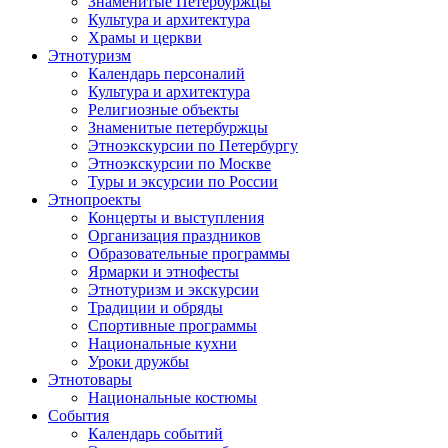
Знаменитые Петербуржцы
Культура и архитектура
Храмы и церкви
Этнотуризм
Календарь персоналий
Культура и архитектура
Религиозные объекты
Знаменитые петербуржцы
Этноэкскурсии по Петербургу
Этноэкскурсии по Москве
Туры и эксурсии по России
Этнопроекты
Концерты и выступления
Организация праздников
Образовательные программы
Ярмарки и этнофесты
Этнотуризм и экскурсии
Традиции и обряды
Спортивные программы
Национальные кухни
Уроки дружбы
Этнотовары
Национальные костюмы
События
Календарь событий