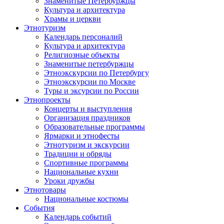
Знаменитые Петербуржцы
Культура и архитектура
Храмы и церкви
Этнотуризм
Календарь персоналий
Культура и архитектура
Религиозные объекты
Знаменитые петербуржцы
Этноэкскурсии по Петербургу
Этноэкскурсии по Москве
Туры и эксурсии по России
Этнопроекты
Концерты и выступления
Организация праздников
Образовательные программы
Ярмарки и этнофесты
Этнотуризм и экскурсии
Традиции и обряды
Спортивные программы
Национальные кухни
Уроки дружбы
Этнотовары
Национальные костюмы
События
Календарь событий