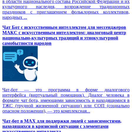
в области национального состава Российской Федерации и их
культурного наследия, возрождение традиционных
праздников с приглашением фольклорных коллективов,
народных ...
Чат Бот с искусственным интеллектом для мессенджеров
МАКС с искусственным интеллектом: диалоговый центр
национально-культурных традиций и этнокультурной
самобытности народов
Чат-бот — это программа в форме диалогового
интерфейса (виртуальный помощник). Диалог человека в
формате чат бота, имеющими зависимость и находящимися в
ТЖС (трудной жизненной ситуации) или СОП (социально
опасном положении), — это комплексная...
Чат-бот в MAX для поддержки людей с зависимостями,
находящихся в кризисной ситуации с элементами
искусственного интеллекта