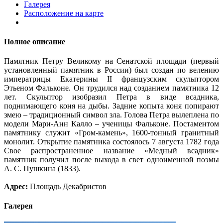
Галерея
Расположение на карте
Полное описание
Памятник Петру Великому на Сенатской площади (первый
установленный памятник в России) был создан по велению
императрицы Екатерины II французским скульптором
Этьеном Фальконе. Он трудился над созданием памятника 12
лет. Скульптор изобразил Петра в виде всадника,
поднимающего коня на дыбы. Задние копыта коня попирают
змею – традиционный символ зла. Голова Петра вылеплена по
модели Мари-Анн Калло – ученицы Фальконе. Постаментом
памятнику служит «Гром-камень», 1600-тонный гранитный
монолит. Открытие памятника состоялось 7 августа 1782 года
Свое распространенное название «Медный всадник»
памятник получил после выхода в свет одноименной поэмы
А. С. Пушкина (1833).
Адрес:
Площадь Декабристов
Галерея