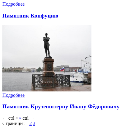
Подробнее
Памятник Конфуцию
Подробнее
Памятник Крузенштерну Ивану Фёдоровичу
←
ctrl
«
»
ctrl
→
Страницы:
1
2
3