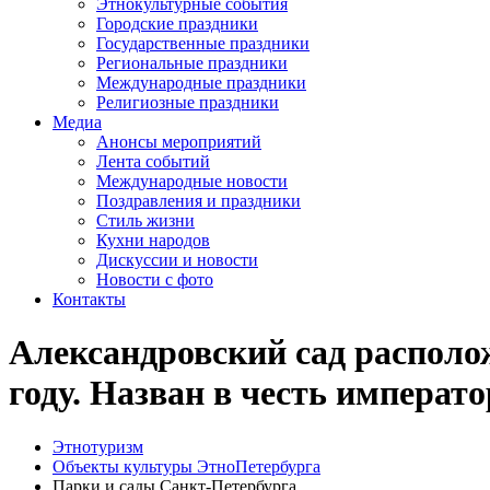
Этнокультурные события
Городские праздники
Государственные праздники
Региональные праздники
Международные праздники
Религиозные праздники
Медиа
Анонсы мероприятий
Лента событий
Международные новости
Поздравления и праздники
Cтиль жизни
Кухни народов
Дискуссии и новости
Новости с фото
Контакты
Александровский сад располо
году. Назван в честь императо
Этнотуризм
Объекты культуры ЭтноПетербурга
Парки и сады Санкт-Петербурга