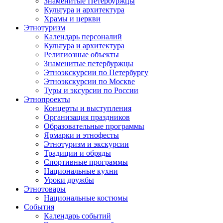
Знаменитые Петербуржцы
Культура и архитектура
Храмы и церкви
Этнотуризм
Календарь персоналий
Культура и архитектура
Религиозные объекты
Знаменитые петербуржцы
Этноэкскурсии по Петербургу
Этноэкскурсии по Москве
Туры и эксурсии по России
Этнопроекты
Концерты и выступления
Организация праздников
Образовательные программы
Ярмарки и этнофесты
Этнотуризм и экскурсии
Традиции и обряды
Спортивные программы
Национальные кухни
Уроки дружбы
Этнотовары
Национальные костюмы
События
Календарь событий