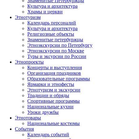
Знаменитые Петербуржцы
Культура и архитектура
Храмы и церкви
Этнотуризм
Календарь персоналий
Культура и архитектура
Религиозные объекты
Знаменитые петербуржцы
Этноэкскурсии по Петербургу
Этноэкскурсии по Москве
Туры и эксурсии по России
Этнопроекты
Концерты и выступления
Организация праздников
Образовательные программы
Ярмарки и этнофесты
Этнотуризм и экскурсии
Традиции и обряды
Спортивные программы
Национальные кухни
Уроки дружбы
Этнотовары
Национальные костюмы
События
Календарь событий