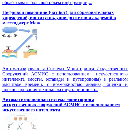
обрабатывать большой объем информации,...
Цифровой помощник (чат-бот) для образовательных
учреждений, институтов, университетов и академий в
мессенджере Макс
Автоматизированная Система Мониторинга Искусственных
Сооружений АСМИС с использованием искусственного
интеллекта (мосты, эстакады и путепроводы) в реальном
масштабе времени, с возможностью анализа, оценки и
прогнозирования технико-эксплуатационного...
Автоматизированная система мониторинга
исскусственных сооружений АСМИС с использованием
искусственного интеллекта