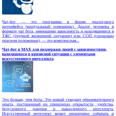
Чат-бот — это программа в форме диалогового
интерфейса (виртуальный помощник). Диалог человека в
формате чат бота, имеющими зависимость и находящимися в
ТЖС (трудной жизненной ситуации) или СОП (социально
опасном положении), — это комплексная...
Чат-бот в MAX для поддержки людей с зависимостями,
находящихся в кризисной ситуации с элементами
искусственного интеллекта
Это больше, чем боты. Это новый стандарт образовательного
опыта, построенный на принципах открытости, удобства,
безусловного доверия и накопленного интеллекта.
Искусственный интеллект может оперативно собирать и