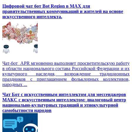
Цифровой чат бот Вot Region в MAX для
правительственных коммуникаций и жителей на основе
искусственного интеллекта.
Чат-бот APR мгновенно выполняет просветительскую работу
в области национального состава Российской Федерации и их
культурного наследия, возрождение традиционных
праздников с приглашением фольклорных коллективов,
народных ...
Чат Бот с искусственным интеллектом для мессенджеров
МАКС с искусственным интеллектом: диалоговый центр
национально-культурных традиций и этнокультурной
самобытности народов