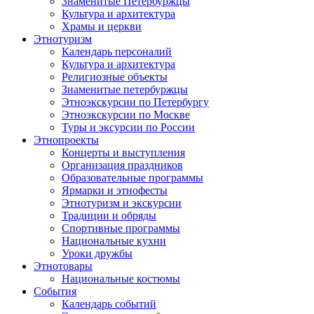
Знаменитые Петербуржцы
Культура и архитектура
Храмы и церкви
Этнотуризм
Календарь персоналий
Культура и архитектура
Религиозные объекты
Знаменитые петербуржцы
Этноэкскурсии по Петербургу
Этноэкскурсии по Москве
Туры и эксурсии по России
Этнопроекты
Концерты и выступления
Организация праздников
Образовательные программы
Ярмарки и этнофесты
Этнотуризм и экскурсии
Традиции и обряды
Спортивные программы
Национальные кухни
Уроки дружбы
Этнотовары
Национальные костюмы
События
Календарь событий