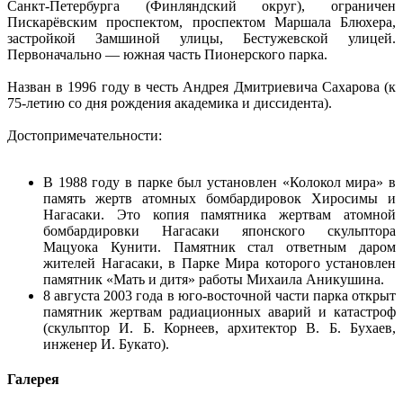
Санкт-Петербурга (Финляндский округ), ограничен
Пискарёвским проспектом, проспектом Маршала Блюхера,
застройкой Замшиной улицы, Бестужевской улицей.
Первоначально — южная часть Пионерского парка.
Назван в 1996 году в честь Андрея Дмитриевича Сахарова (к
75-летию со дня рождения академика и диссидента).
Достопримечательности:
В 1988 году в парке был установлен «Колокол мира» в
память жертв атомных бомбардировок Хиросимы и
Нагасаки. Это копия памятника жертвам атомной
бомбардировки Нагасаки японского скульптора
Мацуока Кунити. Памятник стал ответным даром
жителей Нагасаки, в Парке Мира которого установлен
памятник «Мать и дитя» работы Михаила Аникушина.
8 августа 2003 года в юго-восточной части парка открыт
памятник жертвам радиационных аварий и катастроф
(скульптор И. Б. Корнеев, архитектор В. Б. Бухаев,
инженер И. Букато).
Галерея