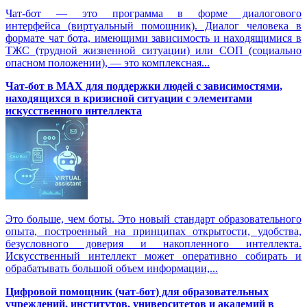
Чат-бот — это программа в форме диалогового
интерфейса (виртуальный помощник). Диалог человека в
формате чат бота, имеющими зависимость и находящимися в
ТЖС (трудной жизненной ситуации) или СОП (социально
опасном положении), — это комплексная...
Чат-бот в MAX для поддержки людей с зависимостями,
находящихся в кризисной ситуации с элементами
искусственного интеллекта
Это больше, чем боты. Это новый стандарт образовательного
опыта, построенный на принципах открытости, удобства,
безусловного доверия и накопленного интеллекта.
Искусственный интеллект может оперативно собирать и
обрабатывать большой объем информации,...
Цифровой помощник (чат-бот) для образовательных
учреждений, институтов, университетов и академий в