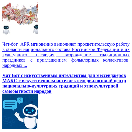
Чат-бот APR мгновенно выполняет просветительскую работу
в области национального состава Российской Федерации и их
культурного наследия, возрождение традиционных
праздников с приглашением фольклорных коллективов,
народных ...
Чат Бот с искусственным интеллектом для мессенджеров
МАКС с искусственным интеллектом: диалоговый центр
национально-культурных традиций и этнокультурной
самобытности народов