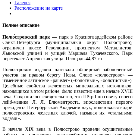
Галерея
Расположение на карте
Полное описание
Полю́стровский парк
— парк в Красногвардейском районе
Санкт-Петербурга (муниципальный округ Полюстрово),
ограничен шоссе Революции, проспектом Металлистов,
Львовской улицей и улицей Маршала Тухачевского. Парк
пересекает Апрельская улица. Площадь 44,87 га.
Полюстровом издавна называли обширный заболоченный
участок на правом берегу Невы. Слово «полюстрово» —
изменённое латинское «paluster» («болотный», «болотистый»).
Целебные свойства железистых минеральных источников,
находящихся в этом районе, было известно еще в начале XVIII
века. Сохранилось свидетельство, что Пётр I по совету своего
лейб-медика Л. Л. Блюментроста, впоследствии первого
президента Петербургской Академии наук, пользовался водой
полюстровских железных ключей, называя их «стальными
водами».
В начале XIX века в Полюстрово провели осушительные
работы и построили водолечебницу, ставшую центром