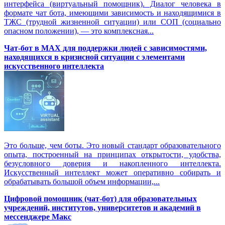
интерфейса (виртуальный помощник). Диалог человека в
формате чат бота, имеющими зависимость и находящимися в
ТЖС (трудной жизненной ситуации) или СОП (социально
опасном положении), — это комплексная...
Чат-бот в MAX для поддержки людей с зависимостями,
находящихся в кризисной ситуации с элементами
искусственного интеллекта
Это больше, чем боты. Это новый стандарт образовательного
опыта, построенный на принципах открытости, удобства,
безусловного доверия и накопленного интеллекта.
Искусственный интеллект может оперативно собирать и
обрабатывать большой объем информации,...
Цифровой помощник (чат-бот) для образовательных
учреждений, институтов, университетов и академий в
мессенджере Макс