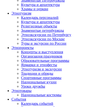
Знаменитые Петербуржцы
Культура и архитектура
Храмы и церкви
Этнотуризм
Календарь персоналий
Культура и архитектура
Религиозные объекты
Знаменитые петербуржцы
Этноэкскурсии по Петербургу
Этноэкскурсии по Москве
Туры и эксурсии по России
Этнопроекты
Концерты и выступления
Организация праздников
Образовательные программы
Ярмарки и этнофесты
Этнотуризм и экскурсии
Традиции и обряды
Спортивные программы
Национальные кухни
Уроки дружбы
Этнотовары
Национальные костюмы
События
Календарь событий