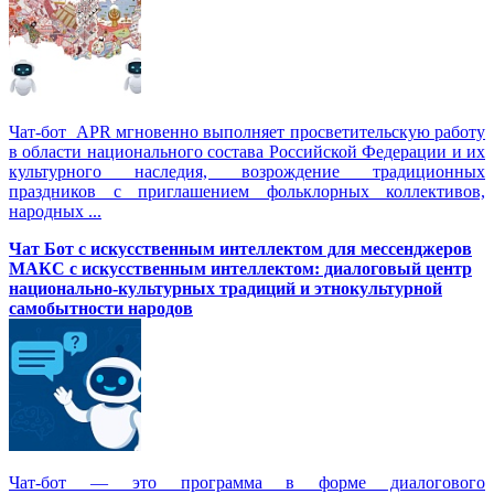
Чат-бот APR мгновенно выполняет просветительскую работу
в области национального состава Российской Федерации и их
культурного наследия, возрождение традиционных
праздников с приглашением фольклорных коллективов,
народных ...
Чат Бот с искусственным интеллектом для мессенджеров
МАКС с искусственным интеллектом: диалоговый центр
национально-культурных традиций и этнокультурной
самобытности народов
Чат-бот — это программа в форме диалогового