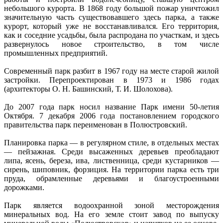
небольшого курорта. В 1868 году большой пожар уничтожил
значительную часть существовавшего здесь парка, а также
курорт, который уже не восстанавливался. Его территория,
как и соседние усадьбы, была распродана по участкам, и здесь
развернулось новое строительство, в том числе
промышленных предприятий.
Современный парк разбит в 1967 году на месте старой жилой
застройки. Перепроектирован в 1973 и 1986 годах
(архитекторы О. Н. Башинский, Т. И. Шолохова).
До 2007 года парк носил название Парк имени 50-летия
Октября. 7 декабря 2006 года постановлением городского
правительства парк переименован в Полюстровский.
Планировка парка — в регулярном стиле, в отдельных местах
— пейзажная. Среди высаженных деревьев преобладают
липа, ясень, береза, ива, лиственница, среди кустарников —
сирень, шиповник, форзиция. На территории парка есть три
пруда, обрамленные деревьями и благоустроенными
дорожками.
Парк является водоохранной зоной месторождения
минеральных вод. На его земле стоит завод по выпуску