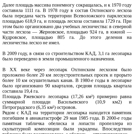
Далее площадь массива понемногу сокращалась, и к 1970 году
составила 1111 га. В 1978 году в состав Охтинского лесхоза
была передана часть территории Всеволожского парклесхоза
площадью 618,9 га, и площадь лесхоза составила 1729 га. При
этом было организовано два учебных лесничества: в северной
части лесхоза — Жерновское, площадью 924 га, в южной —
Кудровское, площадью 805 га. До этого деления на
лесничества лесхоз не имел.
В 2009 году, в связи со строительством КАД, 3,1 га лесопарка
было переведено в земли промышленного назначения.
В XX веке через лесопарк Охтинским лесхозом было
проложено более 20 км лесоустроительных просек и прорыто
более 10 км осушительных канав. В 1980-е годы в лесопарке
было организовано 90 кварталов, средняя площадь квартала
составила 19,4 га.
Площадь Ржевского лесопарка (17,26 км²) примерно равна
суммарной площади Васильевского (10,9 км2) и
Петроградского (6,35 км²) островов.
Рядом с КАД на территории лесопарка находится памятник
погибшим в авиакатастрофе 29 мая 1985 года. В 2000-е годы
памятная табличка обелиска и лопасти пропеллера из
скульптурной композиции были украдены. Впоследствии