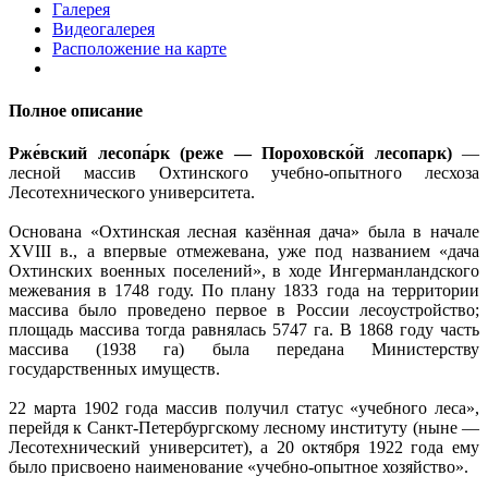
Галерея
Видеогалерея
Расположение на карте
Полное описание
Рже́вский лесопа́рк (реже — Пороховско́й лесопарк)
—
лесной массив Охтинского учебно-опытного лесхоза
Лесотехнического университета.
Основана «Охтинская лесная казённая дача» была в начале
XVIII в., а впервые отмежевана, уже под названием «дача
Охтинских военных поселений», в ходе Ингерманландского
межевания в 1748 году. По плану 1833 года на территории
массива было проведено первое в России лесоустройство;
площадь массива тогда равнялась 5747 га. В 1868 году часть
массива (1938 га) была передана Министерству
государственных имуществ.
22 марта 1902 года массив получил статус «учебного леса»,
перейдя к Санкт-Петербургскому лесному институту (ныне —
Лесотехнический университет), а 20 октября 1922 года ему
было присвоено наименование «учебно-опытное хозяйство».