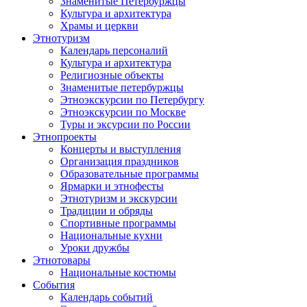
Знаменитые Петербуржцы
Культура и архитектура
Храмы и церкви
Этнотуризм
Календарь персоналий
Культура и архитектура
Религиозные объекты
Знаменитые петербуржцы
Этноэкскурсии по Петербургу
Этноэкскурсии по Москве
Туры и эксурсии по России
Этнопроекты
Концерты и выступления
Организация праздников
Образовательные программы
Ярмарки и этнофесты
Этнотуризм и экскурсии
Традиции и обряды
Спортивные программы
Национальные кухни
Уроки дружбы
Этнотовары
Национальные костюмы
События
Календарь событий