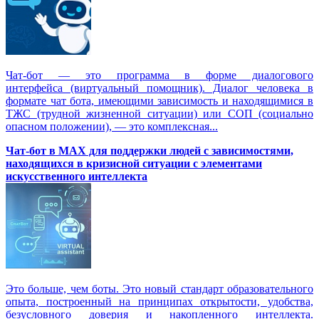
Чат-бот — это программа в форме диалогового
интерфейса (виртуальный помощник). Диалог человека в
формате чат бота, имеющими зависимость и находящимися в
ТЖС (трудной жизненной ситуации) или СОП (социально
опасном положении), — это комплексная...
Чат-бот в MAX для поддержки людей с зависимостями,
находящихся в кризисной ситуации с элементами
искусственного интеллекта
Это больше, чем боты. Это новый стандарт образовательного
опыта, построенный на принципах открытости, удобства,
безусловного доверия и накопленного интеллекта.