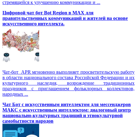
стремящейся к улучшению коммуникации и ...
Цифровой чат бот Вot Region в MAX для
правительственных коммуникаций и жителей на основе
искусственного интеллекта.
Чат-бот APR мгновенно выполняет просветительскую работу
в области национального состава Российской Федерации и их
культурного наследия, возрождение традиционных
праздников с приглашением фольклорных коллективов,
народных ...
Чат Бот с искусственным интеллектом для мессенджеров
МАКС с искусственным интеллектом: диалоговый центр
национально-культурных традиций и этнокультурной
самобытности народов