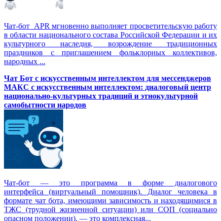
Чат-бот APR мгновенно выполняет просветительскую работу
в области национального состава Российской Федерации и их
культурного наследия, возрождение традиционных
праздников с приглашением фольклорных коллективов,
народных ...
Чат Бот с искусственным интеллектом для мессенджеров
МАКС с искусственным интеллектом: диалоговый центр
национально-культурных традиций и этнокультурной
самобытности народов
Чат-бот — это программа в форме диалогового
интерфейса (виртуальный помощник). Диалог человека в
формате чат бота, имеющими зависимость и находящимися в
ТЖС (трудной жизненной ситуации) или СОП (социально
опасном положении), — это комплексная...