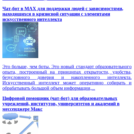
Чат-бот в MAX для поддержки людей с зависимостями,
находящихся в кризисной ситуации с элементами
искусственного интеллекта
Это больше, чем боты. Это новый стандарт образовательного
опыта, построенный на принципах открытости, удобства,
безусловного доверия и накопленного интеллекта.
Искусственный интеллект может оперативно собирать и
обрабатывать большой объем информации,...
Цифровой помощник (чат-бот) для образовательных
учреждений, институтов, университетов и академий в
мессенджере Макс