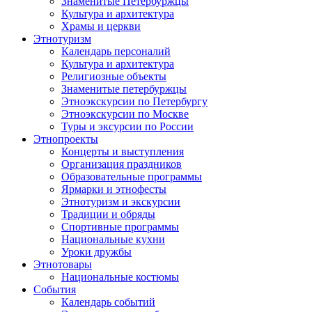
Знаменитые Петербуржцы
Культура и архитектура
Храмы и церкви
Этнотуризм
Календарь персоналий
Культура и архитектура
Религиозные объекты
Знаменитые петербуржцы
Этноэкскурсии по Петербургу
Этноэкскурсии по Москве
Туры и эксурсии по России
Этнопроекты
Концерты и выступления
Организация праздников
Образовательные программы
Ярмарки и этнофесты
Этнотуризм и экскурсии
Традиции и обряды
Спортивные программы
Национальные кухни
Уроки дружбы
Этнотовары
Национальные костюмы
События
Календарь событий