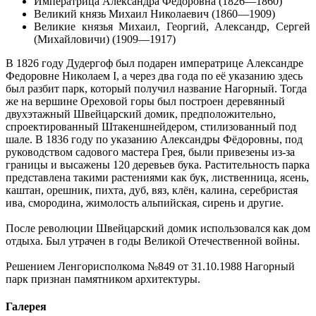
Императрица Александра Фёдоровна (1826—1860)
Великий князь Михаил Николаевич (1860—1909)
Великие князья Михаил, Георгий, Александр, Сергей
(Михайловичи) (1909—1917)
В 1826 году Дудергоф был подарен императрице Александре
Федоровне Николаем I, а через два года по её указанию здесь
был разбит парк, который получил название Нагорный. Тогда
же на вершине Ореховой горы был построен деревянный
двухэтажный Швейцарский домик, предположительно,
спроектированный Штакеншнейдером, стилизованный под
шале. В 1836 году по указанию Александры Фёдоровны, под
руководством садового мастера Грея, были привезены из-за
границы и высажены 120 деревьев бука. Растительность парка
представлена такими растениями как бук, лиственница, ясень,
каштан, орешник, пихта, дуб, вяз, клён, калина, серебристая
ива, смородина, жимолость альпийская, сирень и другие.
После революции Швейцарский домик использовался как дом
отдыха. Был утрачен в годы Великой Отечественной войны.
Решением Ленгорисполкома №849 от 31.10.1988 Нагорный
парк признан памятником архитектуры.
Галерея