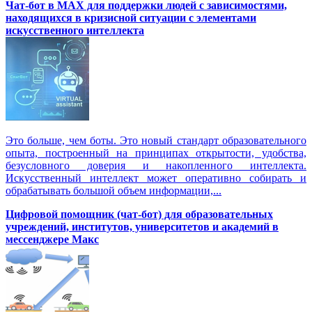
Чат-бот в MAX для поддержки людей с зависимостями,
находящихся в кризисной ситуации с элементами
искусственного интеллекта
Это больше, чем боты. Это новый стандарт образовательного
опыта, построенный на принципах открытости, удобства,
безусловного доверия и накопленного интеллекта.
Искусственный интеллект может оперативно собирать и
обрабатывать большой объем информации,...
Цифровой помощник (чат-бот) для образовательных
учреждений, институтов, университетов и академий в
мессенджере Макс