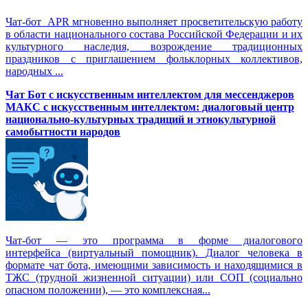
Чат-бот APR мгновенно выполняет просветительскую работу
в области национального состава Российской Федерации и их
культурного наследия, возрождение традиционных
праздников с приглашением фольклорных коллективов,
народных ...
Чат Бот с искусственным интеллектом для мессенджеров
МАКС с искусственным интеллектом: диалоговый центр
национально-культурных традиций и этнокультурной
самобытности народов
Чат-бот — это программа в форме диалогового
интерфейса (виртуальный помощник). Диалог человека в
формате чат бота, имеющими зависимость и находящимися в
ТЖС (трудной жизненной ситуации) или СОП (социально
опасном положении), — это комплексная...