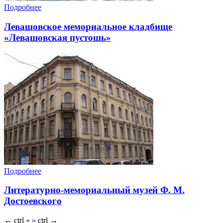
Подробнее
Левашовское мемориальное кладбище
«Левашовская пустошь»
Подробнее
Литературно-мемориальный музей Ф. М.
Достоевского
←
ctrl
«
»
ctrl
→