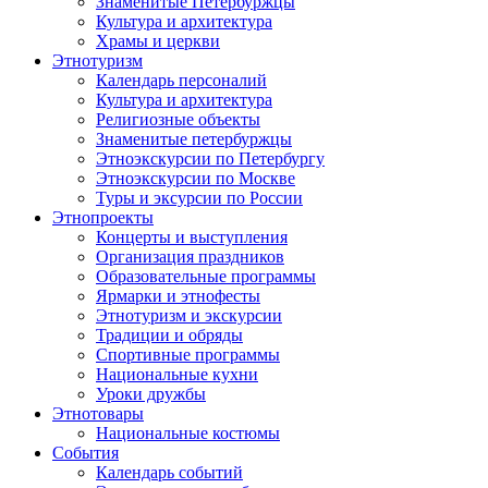
Знаменитые Петербуржцы
Культура и архитектура
Храмы и церкви
Этнотуризм
Календарь персоналий
Культура и архитектура
Религиозные объекты
Знаменитые петербуржцы
Этноэкскурсии по Петербургу
Этноэкскурсии по Москве
Туры и эксурсии по России
Этнопроекты
Концерты и выступления
Организация праздников
Образовательные программы
Ярмарки и этнофесты
Этнотуризм и экскурсии
Традиции и обряды
Спортивные программы
Национальные кухни
Уроки дружбы
Этнотовары
Национальные костюмы
События
Календарь событий