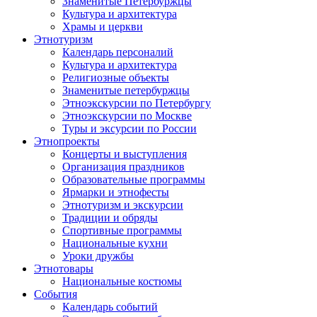
Знаменитые Петербуржцы
Культура и архитектура
Храмы и церкви
Этнотуризм
Календарь персоналий
Культура и архитектура
Религиозные объекты
Знаменитые петербуржцы
Этноэкскурсии по Петербургу
Этноэкскурсии по Москве
Туры и эксурсии по России
Этнопроекты
Концерты и выступления
Организация праздников
Образовательные программы
Ярмарки и этнофесты
Этнотуризм и экскурсии
Традиции и обряды
Спортивные программы
Национальные кухни
Уроки дружбы
Этнотовары
Национальные костюмы
События
Календарь событий