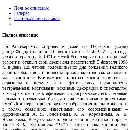
Полное описание
Галерея
Расположение на карте
Полное описание
На Аптекарском острове, в доме по Пермской (тогда)
улице
Федор Иванович Шаляпин
жил в 1914-1922 гг., отсюда
уехал за границу. В 1991 г. музей был закрыт на капитальный
ремонт и открыл свои двери для посетителей 5 февраля 1998
г., в день 125-летней годовщины со дня рождения великого
артиста. Были восстановлены прихожая, столовая, большая и
малая гостиные. Все важные этапы его жизни и творчества
отражены в письмах и на фотографиях, представлены
театральными костюмами, эскизами декораций к спектаклям,
в которых он играл, афишами и программами, его личными
вещами и предметами быта, а также живописью и рисунками.
Особый интерес представляют изображения певца в жизни и
в ролях, созданные известными его современниками –
художниками А. Я. Головиным, К. А. Коровиным, А. Е.
Яковлевым. В музее можно увидеть и знаменитый портрет
кисти
Б. М. Кустодиева
(1921) – своего рода живописную
биографию артиста, запечатлевшую путь певца от