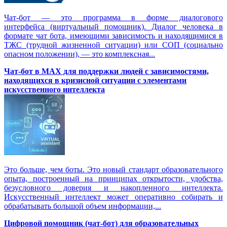
Чат-бот — это программа в форме диалогового
интерфейса (виртуальный помощник). Диалог человека в
формате чат бота, имеющими зависимость и находящимися в
ТЖС (трудной жизненной ситуации) или СОП (социально
опасном положении), — это комплексная...
Чат-бот в MAX для поддержки людей с зависимостями,
находящихся в кризисной ситуации с элементами
искусственного интеллекта
Это больше, чем боты. Это новый стандарт образовательного
опыта, построенный на принципах открытости, удобства,
безусловного доверия и накопленного интеллекта.
Искусственный интеллект может оперативно собирать и
обрабатывать большой объем информации,...
Цифровой помощник (чат-бот) для образовательных