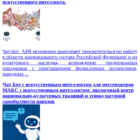
искусственного интеллекта.
Чат-бот APR мгновенно выполняет просветительскую работу
в области национального состава Российской Федерации и их
культурного наследия, возрождение традиционных
праздников с приглашением фольклорных коллективов,
народных ...
Чат Бот с искусственным интеллектом для мессенджеров
МАКС с искусственным интеллектом: диалоговый центр
национально-культурных традиций и этнокультурной
самобытности народов