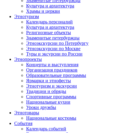
Знаменитые Петербуржцы
Культура и архитектура
Храмы и церкви
Этнотуризм
Календарь персоналий
Культура и архитектура
Религиозные объекты
Знаменитые петербуржцы
Этноэкскурсии по Петербургу
Этноэкскурсии по Москве
Туры и эксурсии по России
Этнопроекты
Концерты и выступления
Организация праздников
Образовательные программы
Ярмарки и этнофесты
Этнотуризм и экскурсии
Традиции и обряды
Спортивные программы
Национальные кухни
Уроки дружбы
Этнотовары
Национальные костюмы
События
Календарь событий