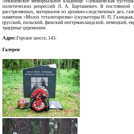
Левашовское мемориальное кладбище «Левашовская пустошь»
политических репрессий Л. А. Барташевич. В постоянной 
расстрелянных, материалов из архивно-следственных дел, г
памятник «Молох тоталитаризма» (скульпторы Н. П. Галицкая
(русский, польский, финский ингерманландский, немецкий, евр
траурные церемонии.
Адрес
:Горское шоссе, 143.
Галерея