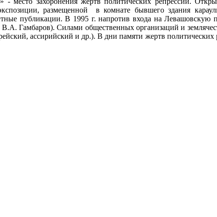
 - место захоронения жертв политических репрессий. Откры
экспозиции, размещенной в комнате бывшего здания карау
азетные публикации. В 1995 г. напротив входа на Левашовску
, В.А. Гамбаров). Силами общественных организаций и земляче
ейский, ассирийский и др.). В дни памяти жертв политических р