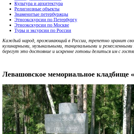
Культура и архитектура
Религиозные объекты
Знаменитые петербуржцы
Этноэкскурсии по Петербургу
Этноэкскурсии по Москве
Туры и эксурсии по России
Каждый народ, проживающий в России, трепетно хранит сво
кулинарными, музыкальными, танцевальными и ремесленными
берегут это достояние и искренне готовы делиться им с гос
Левашовское мемориальное кладбище 