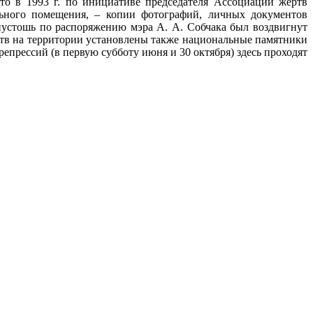
то в 1993 г. по инициативе председателя Ассоциации жертв
льного помещения, – копии фотографий, личных документов
ю пустошь по распоряжению мэра
А. А. Собчака
был воздвигнут
ств на территории установлены также национальные памятники
епрессий (в первую субботу июня и 30 октября) здесь проходят